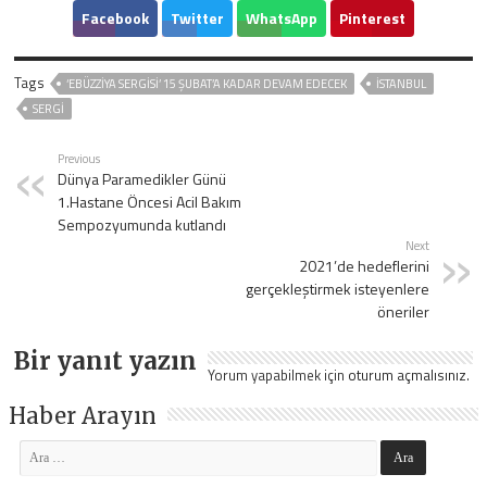
Facebook
Twitter
WhatsApp
Pinterest
Tags
‘EBÜZZIYA SERGISI’ 15 ŞUBAT’A KADAR DEVAM EDECEK
ISTANBUL
SERGİ
Previous
Dünya Paramedikler Günü
1.Hastane Öncesi Acil Bakım
Sempozyumunda kutlandı
Next
2021’de hedeflerini
gerçekleştirmek isteyenlere
öneriler
Bir yanıt yazın
Yorum yapabilmek için
oturum açmalısınız
.
Haber Arayın