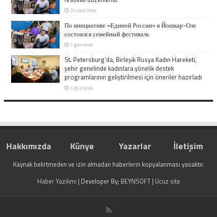
24 saat önce
По инициативе «Единой России» в Йошкар-Оле
состоялся семейный фестиваль
1 gün önce
St. Petersburg’da, Birleşik Rusya Kadın Hareketi,
şehir genelinde kadınlara yönelik destek
programlarının geliştirilmesi için öneriler hazırladı
1 gün önce
Hakkımızda
Künye
Yazarlar
İletişim
Kaynak belirtmeden ve izin almadan haberlerin kopyalanması yasaktır.
Haber Yazılımı
| Developer By;
BEYNSOFT
|
Ucuz site