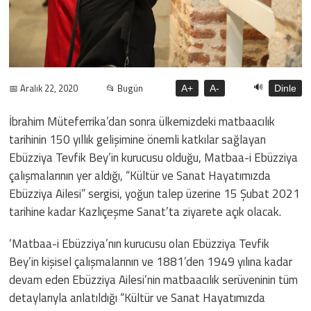
🔊
📅 Aralık 22, 2020
📂 Bugün
A+
A-
Dinle
İbrahim Müteferrika’dan sonra ülkemizdeki matbaacılık
tarihinin 150 yıllık gelişimine önemli katkılar sağlayan
Ebüzziya Tevfik Bey’in kurucusu olduğu, Matbaa-i Ebüzziya
çalışmalarının yer aldığı, “Kültür ve Sanat Hayatımızda
Ebüzziya Ailesi” sergisi, yoğun talep üzerine 15 Şubat 2021
tarihine kadar Kazlıçeşme Sanat’ta ziyarete açık olacak.
‘Matbaa-i Ebüzziya’nın kurucusu olan Ebüzziya Tevfik
Bey’in kişisel çalışmalarının ve 1881’den 1949 yılına kadar
devam eden Ebüzziya Ailesi’nin matbaacılık serüveninin tüm
detaylarıyla anlatıldığı “Kültür ve Sanat Hayatımızda