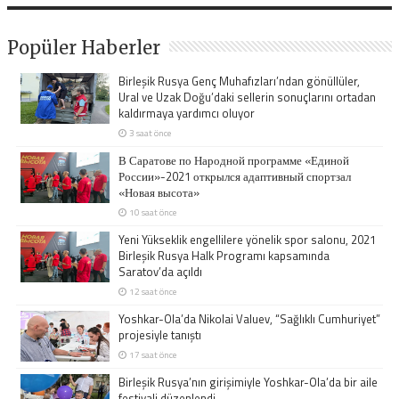
Popüler Haberler
Birleşik Rusya Genç Muhafızları’ndan gönüllüler,
Ural ve Uzak Doğu’daki sellerin sonuçlarını ortadan
kaldırmaya yardımcı oluyor
3 saat önce
В Саратове по Народной программе «Единой
России»-2021 открылся адаптивный спортзал
«Новая высота»
10 saat önce
Yeni Yükseklik engellilere yönelik spor salonu, 2021
Birleşik Rusya Halk Programı kapsamında
Saratov’da açıldı
12 saat önce
Yoshkar-Ola’da Nikolai Valuev, “Sağlıklı Cumhuriyet”
projesiyle tanıştı
17 saat önce
Birleşik Rusya’nın girişimiyle Yoshkar-Ola’da bir aile
festivali düzenlendi