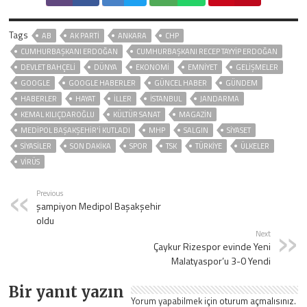
Tags
AB
AK PARTİ
ANKARA
CHP
CUMHURBAŞKANI ERDOĞAN
CUMHURBAŞKANI RECEP TAYYIP ERDOĞAN
DEVLET BAHÇELİ
DÜNYA
EKONOMİ
EMNİYET
GELIŞMELER
GOOGLE
GOOGLE HABERLER
GÜNCEL HABER
GÜNDEM
HABERLER
HAYAT
İLLER
ISTANBUL
JANDARMA
KEMAL KILIÇDAROĞLU
KÜLTÜR SANAT
MAGAZİN
MEDIPOL BAŞAKŞEHIR'I KUTLADI
MHP
SALGIN
SİYASET
SİYASİLER
SON DAKIKA
SPOR
TSK
TÜRKİYE
ÜLKELER
VIRÜS
Previous
şampiyon Medipol Başakşehir
oldu
Next
Çaykur Rizespor evinde Yeni
Malatyaspor’u 3-0 Yendi
Bir yanıt yazın
Yorum yapabilmek için
oturum açmalısınız
.