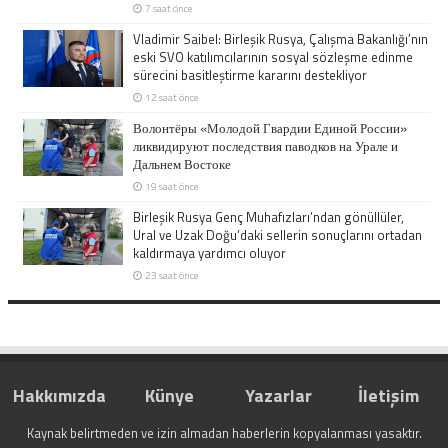
7 saat önce
Vladimir Saibel: Birleşik Rusya, Çalışma Bakanlığı’nın
eski SVO katılımcılarının sosyal sözleşme edinme
sürecini basitleştirme kararını destekliyor
12 saat önce
Волонтёры «Молодой Гвардии Единой России»
ликвидируют последствия паводков на Урале и
Дальнем Востоке
19 saat önce
Birleşik Rusya Genç Muhafızları’ndan gönüllüler,
Ural ve Uzak Doğu’daki sellerin sonuçlarını ortadan
kaldırmaya yardımcı oluyor
23 saat önce
Hakkımızda
Künye
Yazarlar
İletişim
Kaynak belirtmeden ve izin almadan haberlerin kopyalanması yasaktır.