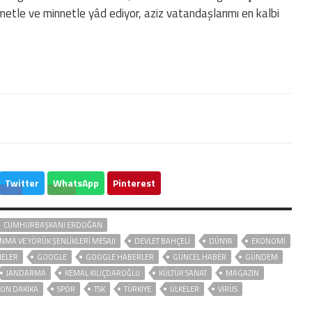
etle ve minnetle yâd ediyor, aziz vatandaşlarımı en kalbi
Twitter
WhatsApp
Pinterest
CUMHURBAŞKANI ERDOĞAN
MA VE YÖRÜK ŞENLIKLERI MESAJI
DEVLET BAHÇELİ
DÜNYA
EKONOMİ
MELER
GOOGLE
GOOGLE HABERLER
GÜNCEL HABER
GÜNDEM
JANDARMA
KEMAL KILIÇDAROĞLU
KÜLTÜR SANAT
MAGAZİN
SON DAKIKA
SPOR
TSK
TÜRKİYE
ÜLKELER
VIRÜS