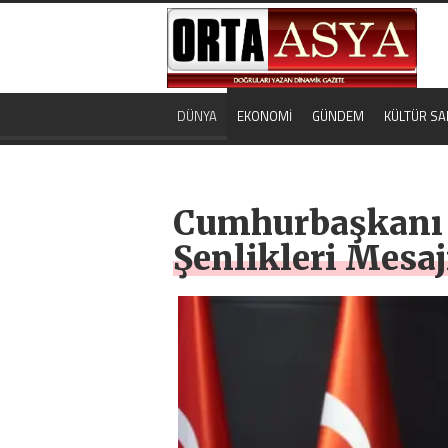
DÜNYA
EKONOMİ
GÜNDEM
KÜLTÜR SA
Cumhurbaşkanı E
Şenlikleri Mesaj