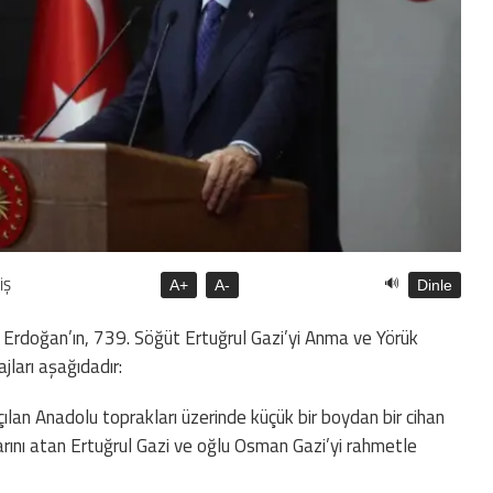
🔊
İŞ
A+
A-
Dinle
Erdoğan’ın, 739. Söğüt Ertuğrul Gazi’yi Anma ve Yörük
ajları aşağıdadır:
çılan Anadolu toprakları üzerinde küçük bir boydan bir cihan
arını atan Ertuğrul Gazi ve oğlu Osman Gazi’yi rahmetle