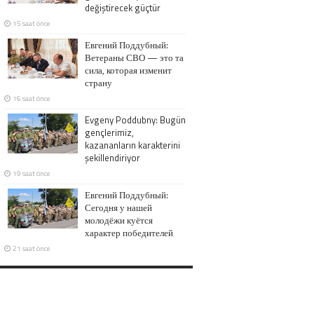
değiştirecek güçtür
15 saat önce
Евгений Поддубный:
Ветераны СВО — это та
сила, которая изменит
страну
16 saat önce
Evgeny Poddubny: Bugün
gençlerimiz,
kazananların karakterini
şekillendiriyor
19 saat önce
Евгений Поддубный:
Сегодня у нашей
молодёжи куётся
характер победителей
21 saat önce