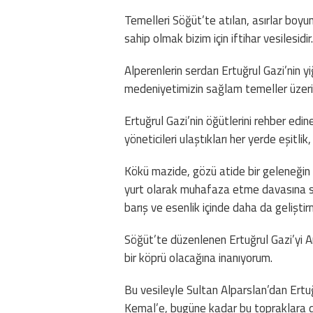
Temelleri Söğüt’te atılan, asırlar boy
sahip olmak bizim için iftihar vesilesidir.
Alperenlerin serdarı Ertuğrul Gazi’nin yiğ
medeniyetimizin sağlam temeller üzer
Ertuğrul Gazi’nin öğütlerini rehber edi
yöneticileri ulaştıkları her yerde eşitli
Kökü mazide, gözü atide bir geleneğin t
yurt olarak muhafaza etme davasına sah
barış ve esenlik içinde daha da gelişti
Söğüt’te düzenlenen Ertuğrul Gazi’yi 
bir köprü olacağına inanıyorum.
Bu vesileyle Sultan Alparslan’dan Ert
Kemal’e, bugüne kadar bu topraklara dam