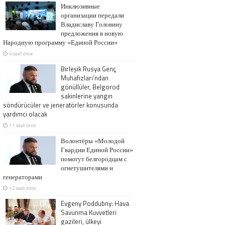
Инклюзивные
организации передали
Владиславу Головину
предложения в новую
Народную программу «Единой России»
4 saat önce
Birleşik Rusya Genç
Muhafızları’ndan
gönüllüler, Belgorod
sakinlerine yangın
söndürücüler ve jeneratörler konusunda
yardımcı olacak
11 saat önce
Волонтёры «Молодой
Гвардии Единой России»
помогут белгородцам с
огнетушителями и
генераторами
12 saat önce
Evgeny Poddubny: Hava
Savunma Kuvvetleri
gazileri, ülkeyi