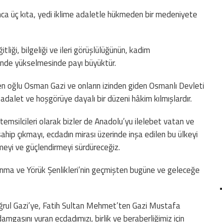
unca üç kıta, yedi iklime adaletle hükmeden bir medeniyete
itliği, bilgeliği ve ileri görüşlülüğünün, kadim
inde yükselmesinde payı büyüktür.
nen oğlu Osman Gazi ve onların izinden giden Osmanlı Devleti
k, adalet ve hoşgörüye dayalı bir düzeni hâkim kılmışlardır.
emsilcileri olarak bizler de Anadolu’yu ilelebet vatan ve
ip çıkmayı, ecdadın mirası üzerinde inşa edilen bu ülkeyi
rmeyi ve güçlendirmeyi sürdüreceğiz.
Anma ve Yörük Şenlikleri’nin geçmişten bugüne ve geleceğe
uğrul Gazi’ye, Fatih Sultan Mehmet’ten Gazi Mustafa
gasını vuran ecdadımızı, birlik ve beraberliğimiz için