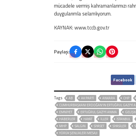
mücadele vermiş kahramanlarımızı rahm
duygularımla selamlıyorum.
KAYNAK: www.tccb.gov.tr
Paylaş:
Facebook
Tags
AB
AK PARTİ
ANKARA
CHP
CUMHURBAŞKANI ERDOĞAN’IN ERTUĞRUL GAZI’YI AN
EMNİYET
ERTUĞRUL GAZI’YI ANMA
GELIŞ
HABERLER
HAYAT
İLLER
ISTANBUL
MHP
SALGIN
SİYASET
SİYASİLER
YÖRÜK ŞENLIKLERI MESAJI