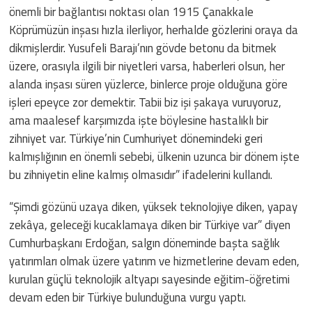
önemli bir bağlantısı noktası olan 1915 Çanakkale
Köprümüzün inşası hızla ilerliyor, herhalde gözlerini oraya da
dikmişlerdir. Yusufeli Barajı’nın gövde betonu da bitmek
üzere, orasıyla ilgili bir niyetleri varsa, haberleri olsun, her
alanda inşası süren yüzlerce, binlerce proje olduğuna göre
işleri epeyce zor demektir. Tabii biz işi şakaya vuruyoruz,
ama maalesef karşımızda işte böylesine hastalıklı bir
zihniyet var. Türkiye’nin Cumhuriyet dönemindeki geri
kalmışlığının en önemli sebebi, ülkenin uzunca bir dönem işte
bu zihniyetin eline kalmış olmasıdır” ifadelerini kullandı.
“Şimdi gözünü uzaya diken, yüksek teknolojiye diken, yapay
zekâya, geleceği kucaklamaya diken bir Türkiye var” diyen
Cumhurbaşkanı Erdoğan, salgın döneminde başta sağlık
yatırımları olmak üzere yatırım ve hizmetlerine devam eden,
kurulan güçlü teknolojik altyapı sayesinde eğitim-öğretimi
devam eden bir Türkiye bulunduğuna vurgu yaptı.