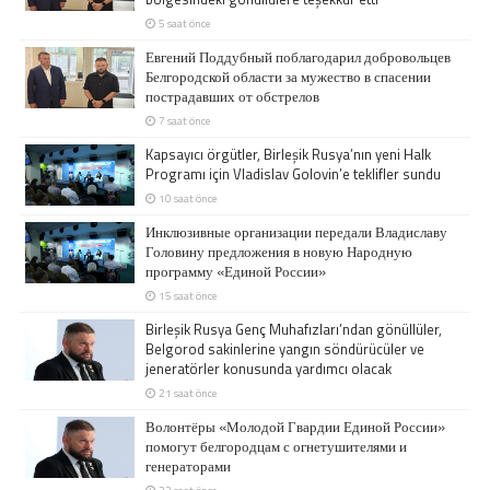
5 saat önce
Евгений Поддубный поблагодарил добровольцев
Белгородской области за мужество в спасении
пострадавших от обстрелов
7 saat önce
Kapsayıcı örgütler, Birleşik Rusya’nın yeni Halk
Programı için Vladislav Golovin’e teklifler sundu
10 saat önce
Инклюзивные организации передали Владиславу
Головину предложения в новую Народную
программу «Единой России»
15 saat önce
Birleşik Rusya Genç Muhafızları’ndan gönüllüler,
Belgorod sakinlerine yangın söndürücüler ve
jeneratörler konusunda yardımcı olacak
21 saat önce
Волонтёры «Молодой Гвардии Единой России»
помогут белгородцам с огнетушителями и
генераторами
23 saat önce