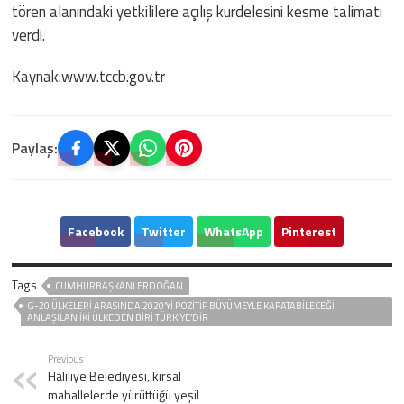
tören alanındaki yetkililere açılış kurdelesini kesme talimatı
verdi.
Kaynak:www.tccb.gov.tr
Paylaş:
Facebook
Twitter
WhatsApp
Pinterest
Tags
CUMHURBAŞKANI ERDOĞAN
G-20 ÜLKELERI ARASINDA 2020’YI POZITIF BÜYÜMEYLE KAPATABILECEĞI
ANLAŞILAN IKI ÜLKEDEN BIRI TÜRKIYE’DIR
Previous
Haliliye Belediyesi, kırsal
mahallelerde yürüttüğü yeşil