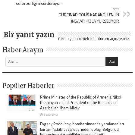
seferberliğini sürdürüyor
Next
GÜRPINAR POLİS KARAKOLU’NUN
İNŞAATI HIZLA YÜKSELİYOR
Bir yanıt yazın
Yorum yapabilmek için
oturum açmalısınız
.
Haber Arayın
Popüler Haberler
Prime Minister of the Republic of Armenia Nikol
Pashinyan called President of the Republic of
Azerbaijan Ilham Aliyev
3 saat önce
Evgeny Poddubny, bombardımanda yaralananları
kurtarmadaki cesaretlerinden dolayı Belgorod
bölgesindeki gönüllülere teşekkür etti