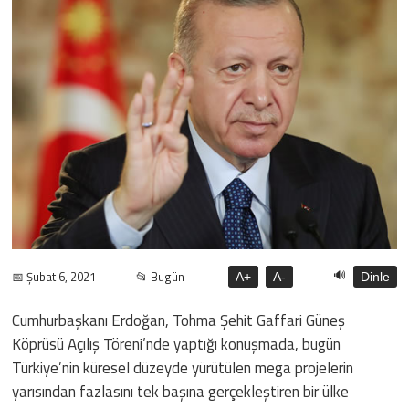
🔊
📅 Şubat 6, 2021
📂 Bugün
A+
A-
Dinle
Cumhurbaşkanı Erdoğan, Tohma Şehit Gaffari Güneş
Köprüsü Açılış Töreni’nde yaptığı konuşmada, bugün
Türkiye’nin küresel düzeyde yürütülen mega projelerin
yarısından fazlasını tek başına gerçekleştiren bir ülke