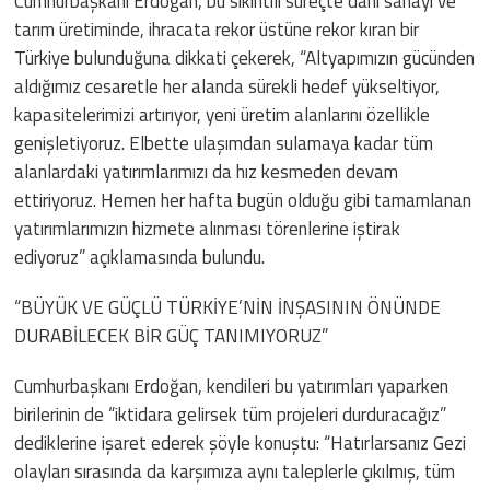
Cumhurbaşkanı Erdoğan, bu sıkıntılı süreçte dahi sanayi ve
tarım üretiminde, ihracata rekor üstüne rekor kıran bir
Türkiye bulunduğuna dikkati çekerek, “Altyapımızın gücünden
aldığımız cesaretle her alanda sürekli hedef yükseltiyor,
kapasitelerimizi artırıyor, yeni üretim alanlarını özellikle
genişletiyoruz. Elbette ulaşımdan sulamaya kadar tüm
alanlardaki yatırımlarımızı da hız kesmeden devam
ettiriyoruz. Hemen her hafta bugün olduğu gibi tamamlanan
yatırımlarımızın hizmete alınması törenlerine iştirak
ediyoruz” açıklamasında bulundu.
“BÜYÜK VE GÜÇLÜ TÜRKİYE’NİN İNŞASININ ÖNÜNDE
DURABİLECEK BİR GÜÇ TANIMIYORUZ”
Cumhurbaşkanı Erdoğan, kendileri bu yatırımları yaparken
birilerinin de “iktidara gelirsek tüm projeleri durduracağız”
dediklerine işaret ederek şöyle konuştu: “Hatırlarsanız Gezi
olayları sırasında da karşımıza aynı taleplerle çıkılmış, tüm