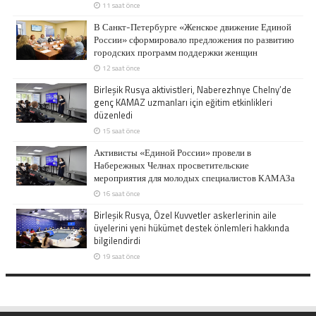
11 saat önce
В Санкт-Петербурге «Женское движение Единой
России» сформировало предложения по развитию
городских программ поддержки женщин
12 saat önce
Birleşik Rusya aktivistleri, Naberezhnye Chelny’de
genç KAMAZ uzmanları için eğitim etkinlikleri
düzenledi
15 saat önce
Активисты «Единой России» провели в
Набережных Челнах просветительские
мероприятия для молодых специалистов КАМАЗа
16 saat önce
Birleşik Rusya, Özel Kuvvetler askerlerinin aile
üyelerini yeni hükümet destek önlemleri hakkında
bilgilendirdi
19 saat önce