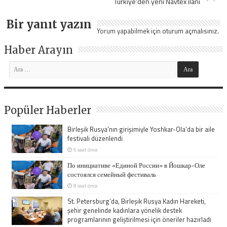
Türkiye’den yeni Navtex ilanı
Bir yanıt yazın
Yorum yapabilmek için
oturum açmalısınız
.
Haber Arayın
Popüler Haberler
Birleşik Rusya’nın girişimiyle Yoshkar-Ola’da bir aile
festivali düzenlendi
6 saat önce
По инициативе «Единой России» в Йошкар-Оле
состоялся семейный фестиваль
8 saat önce
St. Petersburg’da, Birleşik Rusya Kadın Hareketi,
şehir genelinde kadınlara yönelik destek
programlarının geliştirilmesi için öneriler hazırladı