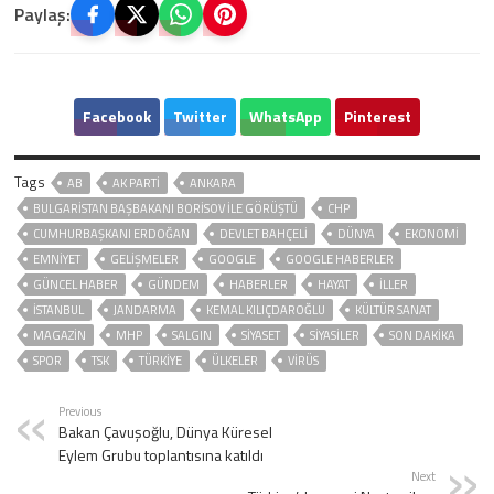
Paylaş:
Facebook
Twitter
WhatsApp
Pinterest
Tags
AB
AK PARTİ
ANKARA
BULGARISTAN BAŞBAKANI BORISOV ILE GÖRÜŞTÜ
CHP
CUMHURBAŞKANI ERDOĞAN
DEVLET BAHÇELİ
DÜNYA
EKONOMİ
EMNİYET
GELIŞMELER
GOOGLE
GOOGLE HABERLER
GÜNCEL HABER
GÜNDEM
HABERLER
HAYAT
İLLER
ISTANBUL
JANDARMA
KEMAL KILIÇDAROĞLU
KÜLTÜR SANAT
MAGAZİN
MHP
SALGIN
SİYASET
SİYASİLER
SON DAKIKA
SPOR
TSK
TÜRKİYE
ÜLKELER
VIRÜS
Previous
Bakan Çavuşoğlu, Dünya Küresel
Eylem Grubu toplantısına katıldı
Next