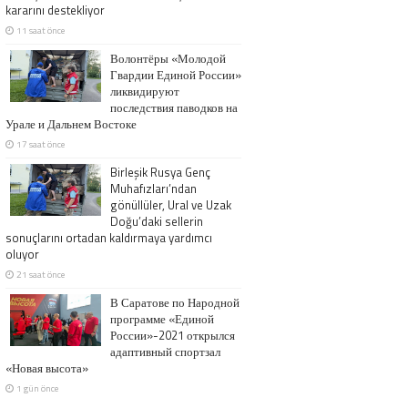
kararını destekliyor
11 saat önce
Волонтёры «Молодой
Гвардии Единой России»
ликвидируют
последствия паводков на
Урале и Дальнем Востоке
17 saat önce
Birleşik Rusya Genç
Muhafızları’ndan
gönüllüler, Ural ve Uzak
Doğu’daki sellerin
sonuçlarını ortadan kaldırmaya yardımcı
oluyor
21 saat önce
В Саратове по Народной
программе «Единой
России»-2021 открылся
адаптивный спортзал
«Новая высота»
1 gün önce