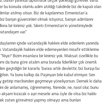
asi, bunun yanında diplomatik birçok yüklediği görevler vardı.
 bu konuda olumlu adım atıldığı takdirde biz de kapalı olan
adımlar atılmış olsun. Biz de kapılarımızı Ermenistan’a
iz barışın güvercinleri olmak istiyoruz, barışın adımlarını
na bir kinimiz yok. Sıkıntı Ermenistan’ın yönetimiyledir.
vatandaşım var.”
şlarının içinde vatandaşlık hakkını elde edenlerin yanında
. Vatandaşlık hakkını elde edemeyenleri misafir ettiklerine
Niye? Bizim insanlara bir kinimiz yok. Maksat özellikle bu
dımı da buna göre atalım ama burada liderlikler çok önemli.
n geçirdiğin bir kararla ‘burası artık devlettir, biz burayı bu
ilsin. Ya bunu kalkıp da Paşinyan bile kabul etmiyor. Sen
y getirip meclisinden geçirmeye yöneliyorsun. Demek ki daha
ni de anlamamış, öğrenmemiş. Nerede, ne, nasıl olur, bunu
 bu akşam kızacak o ayrı mesele ama öyle de olsa biz hakkı
k zaten görevimizi yapmış olmayız ama bunları