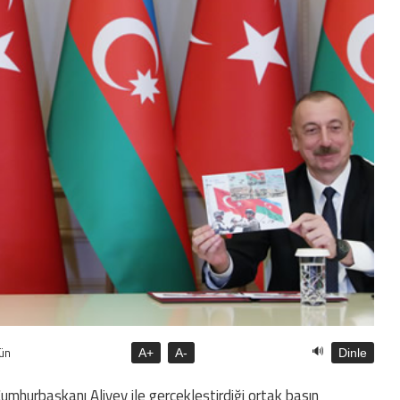
🔊
ün
A+
A-
Dinle
hurbaşkanı Aliyev ile gerçekleştirdiği ortak basın