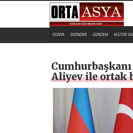
DÜNYA
EKONOMİ
GÜNDEM
KÜLTÜR SA
Cumhurbaşkanı 
Aliyev ile ortak