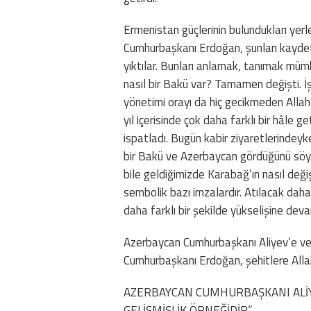
Ermenistan güçlerinin bulundukları yerl
Cumhurbaşkanı Erdoğan, şunları kaydetti:
yıktılar. Bunları anlamak, tanımak mümk
nasıl bir Bakü var? Tamamen değişti. 
yönetimi orayı da hiç gecikmeden Allah’
yıl içerisinde çok daha farklı bir hâle 
ispatladı. Bugün kabir ziyaretlerinde
bir Bakü ve Azerbaycan gördüğünü söyl
bile geldiğimizde Karabağ’ın nasıl deği
sembolik bazı imzalardır. Atılacak dah
daha farklı bir şekilde yükselişine deva
Azerbaycan Cumhurbaşkanı Aliyev’e ve 
Cumhurbaşkanı Erdoğan, şehitlere Allah’
AZERBAYCAN CUMHURBAŞKANI ALİYE
GELİŞMİŞLİK ÖRNEĞİDİR”