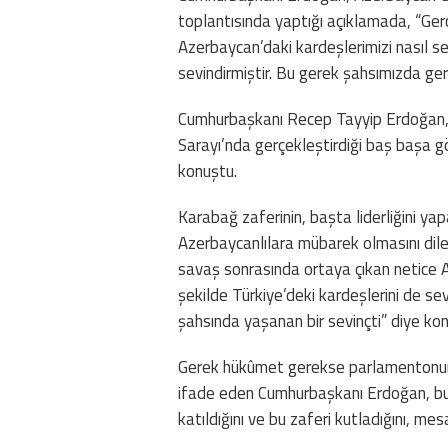
toplantısında yaptığı açıklamada, “Ger
Azerbaycan’daki kardeşlerimizi nasıl se
sevindirmiştir. Bu gerek şahsımızda ger
Cumhurbaşkanı Recep Tayyip Erdoğan, 
Sarayı’nda gerçekleştirdiği baş başa 
konuştu.
Karabağ zaferinin, başta liderliğini ya
Azerbaycanlılara mübarek olmasını dil
savaş sonrasında ortaya çıkan netice A
şekilde Türkiye’deki kardeşlerini de se
şahsında yaşanan bir sevinçti” diye ko
Gerek hükûmet gerekse parlamentonun b
ifade eden Cumhurbaşkanı Erdoğan, bun
katıldığını ve bu zaferi kutladığını, mes