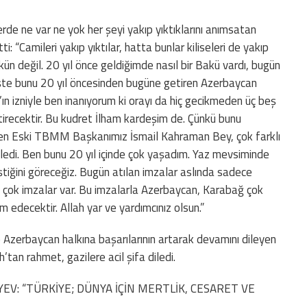
erde ne var ne yok her şeyi yakıp yıktıklarını anımsatan
 “Camileri yakıp yıktılar, hatta bunlar kiliseleri de yakıp
ün değil. 20 yıl önce geldiğimde nasıl bir Bakü vardı, bugün
İşte bunu 20 yıl öncesinden bugüne getiren Azerbaycan
ın izniyle ben inanıyorum ki orayı da hiç gecikmeden üç beş
getirecektir. Bu kudret İlham kardeşim de. Çünkü bunu
yken Eski TBMM Başkanımız İsmail Kahraman Bey, çok farklı
edi. Ben bunu 20 yıl içinde çok yaşadım. Yaz mevsiminde
ştiğini göreceğiz. Bugün atılan imzalar aslında sadece
a çok imzalar var. Bu imzalarla Azerbaycan, Karabağ çok
m edecektir. Allah yar ve yardımcınız olsun.”
Azerbaycan halkına başarılarının artarak devamını dileyen
tan rahmet, gazilere acil şifa diledi.
V: “TÜRKİYE; DÜNYA İÇİN MERTLİK, CESARET VE