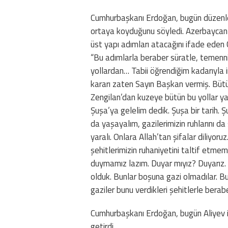
Cumhurbaşkanı Erdoğan, bugün düzenlen
ortaya koyduğunu söyledi. Azerbaycan’ı
üst yapı adımları atacağını ifade ede
“Bu adımlarla beraber süratle, temenni
yollardan… Tabii öğrendiğim kadarıyla i
kararı zaten Sayın Başkan vermiş. Bütü
Zengilan’dan kuzeye bütün bu yollar ya
Şuşa’ya gelelim dedik. Şuşa bir tarih. Ş
da yaşayalım, gazilerimizin ruhlarını da 
yaralı. Onlara Allah’tan şifalar diliyoru
şehitlerimizin ruhaniyetini taltif etme
duymamız lazım. Duyar mıyız? Duyarız. Ç
olduk. Bunlar boşuna gazi olmadılar. Bu
gaziler bunu verdikleri şehitlerle berabe
Cumhurbaşkanı Erdoğan, bugün Aliyev ile
getirdi.