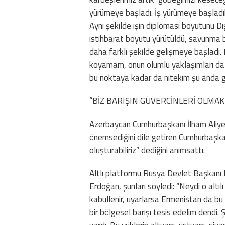
yürümeye başladı. İş yürümeye başladık
Aynı şekilde işin diplomasi boyutunu D
istihbarat boyutu yürütüldü, savunma b
daha farklı şekilde gelişmeye başladı. 
koyamam, onun olumlu yaklaşımları da 
bu noktaya kadar da nitekim şu anda g
“BİZ BARIŞIN GÜVERCİNLERİ OLMAK
Azerbaycan Cumhurbaşkanı İlham Aliyev
önemsediğini dile getiren Cumhurbaşkanı
oluşturabiliriz” dediğini anımsattı.
Altlı platformu Rusya Devlet Başkanı 
Erdoğan, şunları söyledi: “Neydi o alt
kabullenir, uyarlarsa Ermenistan da bu p
bir bölgesel barışı tesis edelim dendi. 