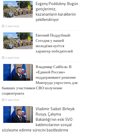
Evgeny Poddubny: Bugün
gençlerimiz,
kazananların karakterini
şekillendiriyor
2 saat önce
Евгений Поддубный:
Сегодня у нашей
молодёжи куётся
характер победителей
4 saat önce
Владимир Сайбель: В
«Единой России»
поддерживают решение
Минтруда упростить для
бывших участников СВО получение
соцконтракта
6 saat önce
Vladimir Saibel: Birleşik
Rusya, Çalışma
Bakanlığı’nın eski SVO
katılımcılarının sosyal
sözleşme edinme sürecini basitleştirme