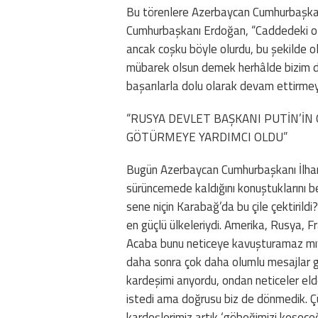
Bu törenlere Azerbaycan Cumhurbaşkanı
Cumhurbaşkanı Erdoğan, “Caddedeki o 
ancak coşku böyle olurdu, bu şekilde ol
mübarek olsun demek herhâlde bizim de
başarılarla dolu olarak devam ettirmeyi 
“RUSYA DEVLET BAŞKANI PUTİN’İN
GÖTÜRMEYE YARDIMCI OLDU”
Bugün Azerbaycan Cumhurbaşkanı İlha
sürüncemede kaldığını konuştuklarını b
sene niçin Karabağ’da bu çile çektirild
en güçlü ülkeleriydi. Amerika, Rusya, F
Acaba bunu neticeye kavuşturamaz mıy
daha sonra çok daha olumlu mesajlar g
kardeşimi arıyordu, ondan neticeler e
istedi ama doğrusu biz de dönmedik. Çü
kardeşlerimiz artık ‘göbeğimizi keseceği