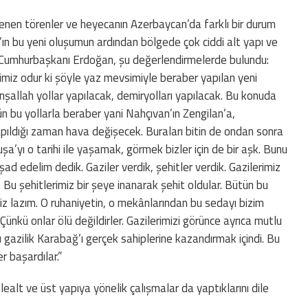
en törenler ve heyecanın Azerbaycan’da farklı bir durum
n bu yeni oluşumun ardından bölgede çok ciddi alt yapı ve
n Cumhurbaşkanı Erdoğan, şu değerlendirmelerde bulundu:
miz odur ki şöyle yaz mevsimiyle beraber yapılan yeni
nşallah yollar yapılacak, demiryolları yapılacak. Bu konuda
n bu yollarla beraber yani Nahçıvan’ın Zengilan’a,
pıldığı zaman hava değişecek. Buraları bitin de ondan sonra
uşa’yı o tarihi ile yaşamak, görmek bizler için de bir aşk. Bunu
şad edelim dedik. Gaziler verdik, şehitler verdik. Gazilerimiz
z. Bu şehitlerimiz bir şeye inanarak şehit oldular. Bütün bu
miz lazım. O ruhaniyetin, o mekânlarından bu sedayı bizim
ünkü onlar ölü değildirler. Gazilerimizi görünce ayrıca mutlu
 gazilik Karabağ’ı gerçek sahiplerine kazandırmak içindi. Bu
r başardılar.”
alt ve üst yapıya yönelik çalışmalar da yaptıklarını dile