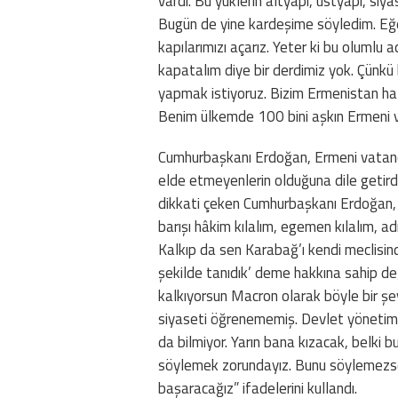
vardı. Bu yüklerin altyapı, üstyapı, siy
Bugün de yine kardeşime söyledim. Eğer
kapılarımızı açarız. Yeter ki bu olumlu 
kapatalım diye bir derdimiz yok. Çünkü b
yapmak istiyoruz. Bizim Ermenistan halkı
Benim ülkemde 100 bini aşkın Ermeni 
Cumhurbaşkanı Erdoğan, Ermeni vatanda
elde etmeyenlerin olduğuna dile getirdi
dikkati çeken Cumhurbaşkanı Erdoğan, “
barışı hâkim kılalım, egemen kılalım, a
Kalkıp da sen Karabağ’ı kendi meclisinde
şekilde tanıdık’ deme hakkına sahip değ
kalkıyorsun Macron olarak böyle bir şe
siyaseti öğrenememiş. Devlet yönetimi
da bilmiyor. Yarın bana kızacak, belki
söylemek zorundayız. Bunu söylemezse
başaracağız” ifadelerini kullandı.