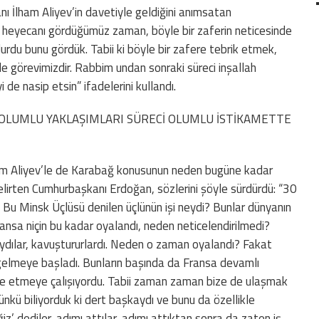
 İlham Aliyev’in davetiyle geldiğini anımsatan
heyecanı gördüğümüz zaman, böyle bir zaferin neticesinde
urdu bunu gördük. Tabii ki böyle bir zafere tebrik etmek,
 görevimizdir. Rabbim undan sonraki süreci inşallah
de nasip etsin” ifadelerini kullandı.
 OLUMLU YAKLAŞIMLARI SÜRECİ OLUMLU İSTİKAMETTE
m Aliyev’le de Karabağ konusunun neden bugüne kadar
elirten Cumhurbaşkanı Erdoğan, sözlerini şöyle sürdürdü: “30
i? Bu Minsk Üçlüsü denilen üçlünün işi neydi? Bunlar dünyanın
ransa niçin bu kadar oyalandı, neden neticelendirilmedi?
dılar, kavuştururlardı. Neden o zaman oyalandı? Fakat
elmeye başladı. Bunların başında da Fransa devamlı
lde etmeye çalışıyordu. Tabii zaman zaman bize de ulaşmak
nkü biliyorduk ki dert başkaydı ve bunu da özellikle
z’ dediler, adımı attılar, adımı attıktan sonra da zaten iş