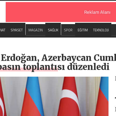
Reklam Alanı
NAT
SİYASET
MAGAZİN
SAĞLIK
SPOR
EĞİTİM
TEKNOLOJİ
Erdoğan, Azerbaycan Cum
 basın toplantısı düzenledi