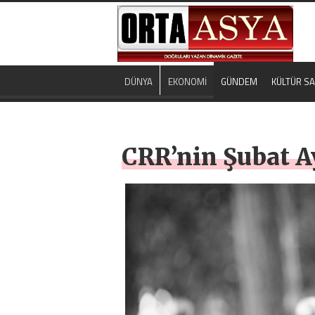
DÜNYA
EKONOMİ
GÜNDEM
KÜLTÜR S
CRR’nin Şubat A