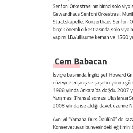
Senfoni Orkestrası’nın birinci solo viy
Gewandhaus Senfoni Orkestrası, Münih 
Staatskapelle, Konzerthaus Senfoni Or
birçok önemli orkestrasında solo viyol
yapımı J.B.Vuillaume keman ve 1560 ya
Cem Babacan
İsviçre basınında İngiliz şef Howard Gr
düzeyine erişmiş ve şaşırtıcı yorum gü
1988 yılında Ankara’da doğdu. 2007 yılı
Yarışması (Fransa) sonrası Uluslarası Se
2008 yılında ise aldığı davet üzerine 
Aynı yıl “Yamaha Burs Ödülünü” de ka
Konservatuvarı bünyesindeki eğitimini b