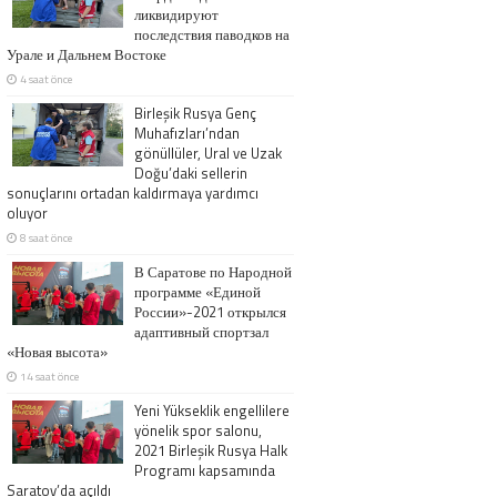
ликвидируют
последствия паводков на
Урале и Дальнем Востоке
4 saat önce
Birleşik Rusya Genç
Muhafızları’ndan
gönüllüler, Ural ve Uzak
Doğu’daki sellerin
sonuçlarını ortadan kaldırmaya yardımcı
oluyor
8 saat önce
В Саратове по Народной
программе «Единой
России»-2021 открылся
адаптивный спортзал
«Новая высота»
14 saat önce
Yeni Yükseklik engellilere
yönelik spor salonu,
2021 Birleşik Rusya Halk
Programı kapsamında
Saratov’da açıldı