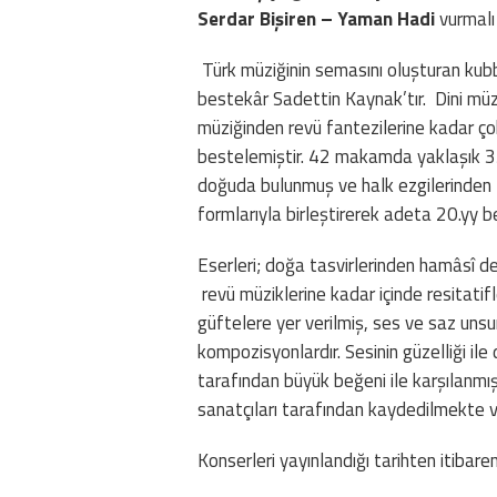
Serdar Bişiren – Yaman Hadi
vurmalı 
Türk müziğinin semasını oluşturan kub
bestekâr Sadettin Kaynak’tır. Dini müz
müziğinden revü fantezilerine kadar ço
bestelemiştir. 42 makamda yaklaşık 330
doğuda bulunmuş ve halk ezgilerinden f
formlarıyla birleştirerek adeta 20.yy be
Eserleri; doğa tasvirlerinden hamâsî des
revü müziklerine kadar içinde resitatifl
güftelere yer verilmiş, ses ve saz unsur
kompozisyonlardır. Sesinin güzelliği il
tarafından büyük beğeni ile karşılanmışt
sanatçıları tarafından kaydedilmekte ve
Konserleri yayınlandığı tarihten itibar