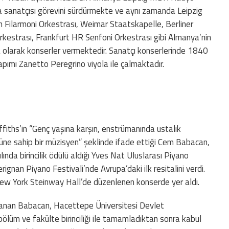
ola sanatçısı görevini sürdürmekte ve aynı zamanda Leipzig
Filarmoni Orkestrası, Weimar Staatskapelle, Berliner
kestrası, Frankfurt HR Senfoni Orkestrası gibi Almanya’nin
a olarak konserler vermektedir. Sanatçı konserlerinde 1840
pımı Zanetto Peregrino viyola ile çalmaktadır.
iffiths’in “Genç yaşına karşın, enstrümanında ustalık
cüne sahip bir müzisyen” şeklinde ifade ettiği Cem Babacan,
nda birincilik ödülü aldığı Yves Nat Uluslarası Piyano
rignan Piyano Festivali’nde Avrupa’daki ilk resitalini verdi.
New York Steinway Hall’de düzenlenen konserde yer aldı.
zanan Babacan, Hacettepe Üniversitesi Devlet
ölüm ve fakülte birinciliği ile tamamladıktan sonra kabul