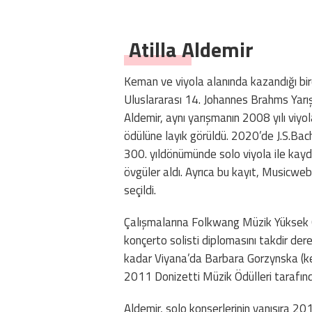
Atilla Aldemir
Keman ve viyola alanında kazandığı birç
Uluslararası 14. Johannes Brahms Yarış
Aldemir, aynı yarışmanın 2008 yılı viy
ödülüne layık görüldü. 2020’de J.S.Bac
300. yıldönümünde solo viyola ile kayd
övgüler aldı. Ayrıca bu kayıt, Musicweb
seçildi.
Çalışmalarına Folkwang Müzik Yüksek 
konçerto solisti diplomasını takdir de
kadar Viyana’da Barbara Gorzynska (ke
2011 Donizetti Müzik Ödülleri tarafından
Aldemir, solo konserlerinin yanısıra 