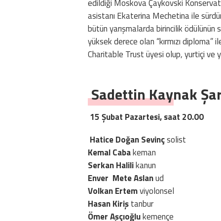
edildiği Moskova Çaykovski Konservat
asistanı Ekaterina Mechetina ile sürdür
bütün yarışmalarda birincilik ödülünün
yüksek derece olan “kırmızı diploma” 
Charitable Trust üyesi olup, yurtiçi ve
Sadettin Kaynak Şar
15 Şubat Pazartesi, saat 20.00
Hatice Doğan Sevinç
solist
Kemal Caba
keman
Serkan Halili
kanun
Enver
Mete Aslan
ud
Volkan Ertem
viyolonsel
Hasan Kiriş
tanbur
Ömer Aşçıoğlu
kemençe