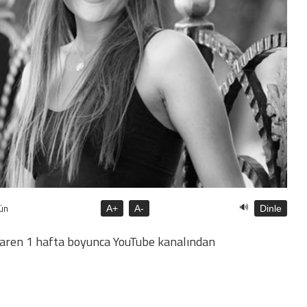
🔊
ün
A+
A-
Dinle
ibaren 1 hafta boyunca YouTube kanalından