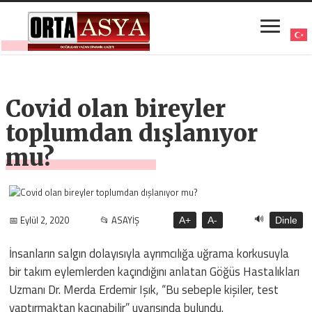
Covid olan bireyler
toplumdan dışlanıyor
mu?
🔊
📅 Eylül 2, 2020
📂 ASAYİŞ
A+
A-
Dinle
İnsanların salgın dolayısıyla ayrımcılığa uğrama korkusuyla
bir takım eylemlerden kaçındığını anlatan Göğüs Hastalıkları
Uzmanı Dr. Merda Erdemir Işık, “Bu sebeple kişiler, test
yaptırmaktan kaçınabilir” uyarısında bulundu.