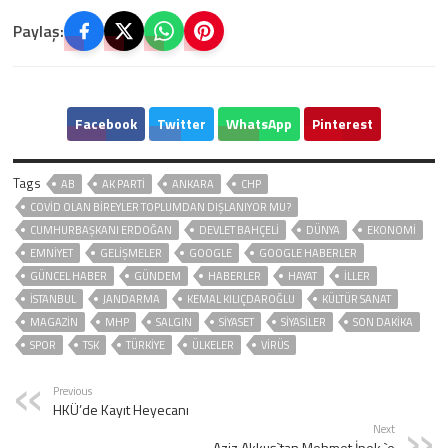
Paylaş:
Facebook
Twitter
WhatsApp
Pinterest
Tags
AB
AK PARTİ
ANKARA
CHP
COVID OLAN BIREYLER TOPLUMDAN DIŞLANIYOR MU?
CUMHURBAŞKANI ERDOĞAN
DEVLET BAHÇELİ
DÜNYA
EKONOMİ
EMNİYET
GELIŞMELER
GOOGLE
GOOGLE HABERLER
GÜNCEL HABER
GÜNDEM
HABERLER
HAYAT
İLLER
ISTANBUL
JANDARMA
KEMAL KILIÇDAROĞLU
KÜLTÜR SANAT
MAGAZİN
MHP
SALGIN
SİYASET
SİYASİLER
SON DAKIKA
SPOR
TSK
TÜRKİYE
ÜLKELER
VIRÜS
Previous
HKÜ’de Kayıt Heyecanı
Next
Aziz Akkuş`tan Mehmet İpek `e