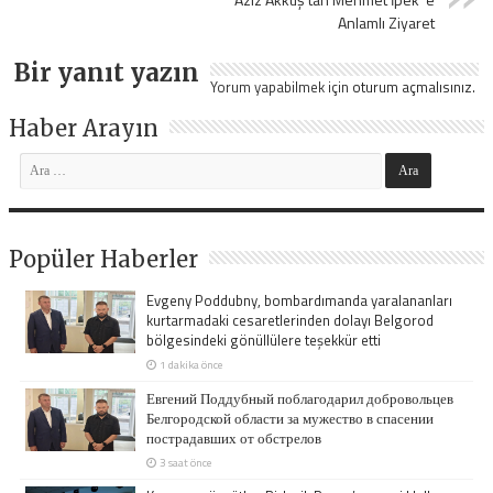
Anlamlı Ziyaret
Bir yanıt yazın
Yorum yapabilmek için
oturum açmalısınız
.
Haber Arayın
Popüler Haberler
Evgeny Poddubny, bombardımanda yaralananları
kurtarmadaki cesaretlerinden dolayı Belgorod
bölgesindeki gönüllülere teşekkür etti
1 dakika önce
Евгений Поддубный поблагодарил добровольцев
Белгородской области за мужество в спасении
пострадавших от обстрелов
3 saat önce