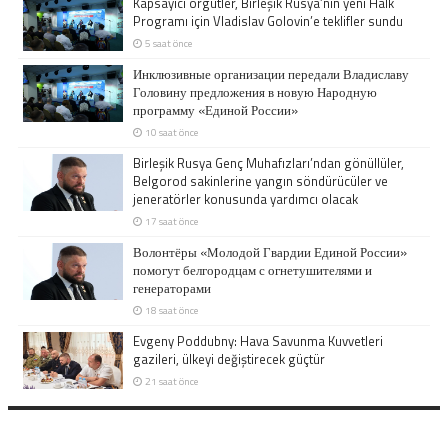
Kapsayıcı örgütler, Birleşik Rusya’nın yeni Halk
Programı için Vladislav Golovin’e teklifler sundu
5 saat önce
Инклюзивные организации передали Владиславу
Головину предложения в новую Народную
программу «Единой России»
10 saat önce
Birleşik Rusya Genç Muhafızları’ndan gönüllüler,
Belgorod sakinlerine yangın söndürücüler ve
jeneratörler konusunda yardımcı olacak
17 saat önce
Волонтёры «Молодой Гвардии Единой России»
помогут белгородцам с огнетушителями и
генераторами
18 saat önce
Evgeny Poddubny: Hava Savunma Kuvvetleri
gazileri, ülkeyi değiştirecek güçtür
21 saat önce