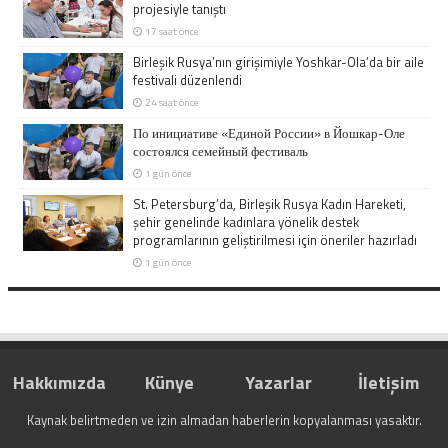
projesiyle tanıştı
17 saat önce
Birleşik Rusya’nın girişimiyle Yoshkar-Ola’da bir aile
festivali düzenlendi
24 saat önce
По инициативе «Единой России» в Йошкар-Оле
состоялся семейный фестиваль
1 gün önce
St. Petersburg’da, Birleşik Rusya Kadın Hareketi,
şehir genelinde kadınlara yönelik destek
programlarının geliştirilmesi için öneriler hazırladı
1 gün önce
Hakkımızda
Künye
Yazarlar
İletişim
Kaynak belirtmeden ve izin almadan haberlerin kopyalanması yasaktır.