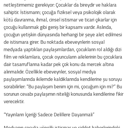
netleştirmemiz gerekiyor: Çocuklar da bireydir ve haklara
sahiptir. İstismarın; çocuğa fiziksel veya psikolojik olarak
kötü davranma, ihmal, cinsel istismar ve ticari çıkarlar için
çocuğu kullanmak gibi geniş bir kapsamı vardır. Aslında,
çocuğun yetişkin dünyasında herhangi bir şeye alet edilmesi
de istismara girer. Bu noktada ebeveynlerin sosyal
medyada yaptıkları paylaşımlardan, çocukların rol aldığı dizi
film ve reklamlara, çocuk oyuncuların ailelerinin bu çocuklara
dair tasarruflarına kadar pek çok konu da mercek altına
alınmalıdır. Özellikle ebeveynler, sosyal medya
paylaşımlarında ikilemde kaldıklarında kendilerine şu soruyu
sorabilirler: “Bu paylaşım benim için mi, çocuğum için mi?” Bu
sorunun cevabı paylaşımın niteliği konusunda kendilerine fikir
verecektir.
“Yayınların İçeriği Sadece Delillere Dayanmalı”
Medyanın çocuğa yönelik istismar ve şiddet haberlerindeki