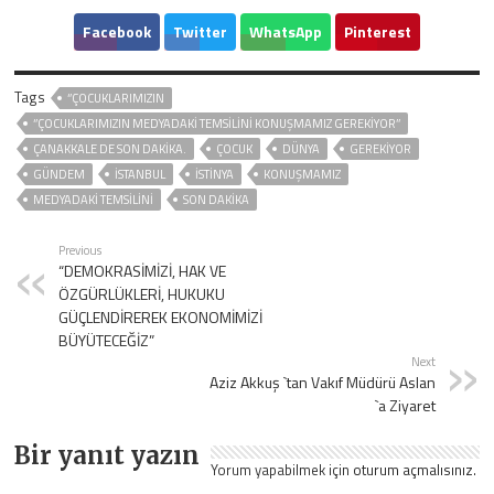
Facebook
Twitter
WhatsApp
Pinterest
Tags
‘’ÇOCUKLARIMIZIN
‘’ÇOCUKLARIMIZIN MEDYADAKİ TEMSİLİNİ KONUŞMAMIZ GEREKİYOR’’
ÇANAKKALE DE SON DAKIKA.
ÇOCUK
DÜNYA
GEREKIYOR
GÜNDEM
ISTANBUL
İSTİNYA
KONUŞMAMIZ
MEDYADAKİ TEMSİLİNİ
SON DAKIKA
Previous
“DEMOKRASİMİZİ, HAK VE
ÖZGÜRLÜKLERİ, HUKUKU
GÜÇLENDİREREK EKONOMİMİZİ
BÜYÜTECEĞİZ”
Next
Aziz Akkuş `tan Vakıf Müdürü Aslan
`a Ziyaret
Bir yanıt yazın
Yorum yapabilmek için
oturum açmalısınız
.