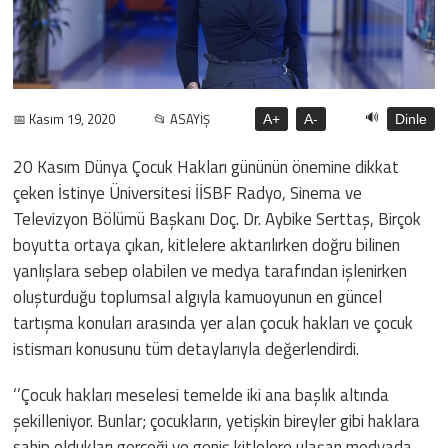
🔊
📅 Kasım 19, 2020
📂 ASAYİŞ
A+
A-
Dinle
20 Kasım Dünya Çocuk Hakları gününün önemine dikkat
çeken İstinye Üniversitesi İİSBF Radyo, Sinema ve
Televizyon Bölümü Başkanı Doç. Dr. Aybike Serttaş, Birçok
boyutta ortaya çıkan, kitlelere aktarılırken doğru bilinen
yanlışlara sebep olabilen ve medya tarafından işlenirken
oluşturduğu toplumsal algıyla kamuoyunun en güncel
tartışma konuları arasında yer alan çocuk hakları ve çocuk
istismarı konusunu tüm detaylarıyla değerlendirdi.
‘’Çocuk hakları meselesi temelde iki ana başlık altında
şekilleniyor. Bunlar; çocukların, yetişkin bireyler gibi haklara
sahip oldukları gerçeği ve geniş kitlelere ulaşan medyada