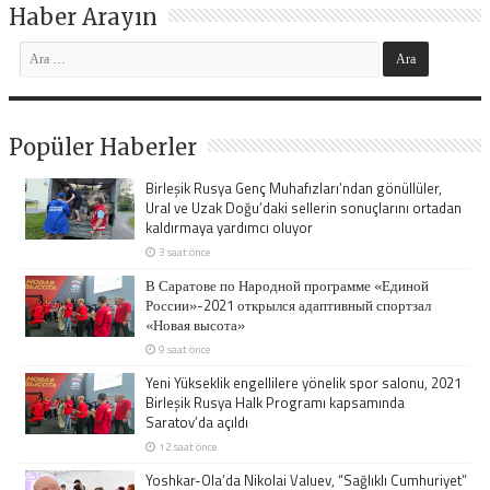
Haber Arayın
Popüler Haberler
Birleşik Rusya Genç Muhafızları’ndan gönüllüler,
Ural ve Uzak Doğu’daki sellerin sonuçlarını ortadan
kaldırmaya yardımcı oluyor
3 saat önce
В Саратове по Народной программе «Единой
России»-2021 открылся адаптивный спортзал
«Новая высота»
9 saat önce
Yeni Yükseklik engellilere yönelik spor salonu, 2021
Birleşik Rusya Halk Programı kapsamında
Saratov’da açıldı
12 saat önce
Yoshkar-Ola’da Nikolai Valuev, “Sağlıklı Cumhuriyet”