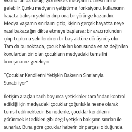
Warhol’un da dediği gibi herkes medyanın öznesi haline
gelebilir. Çünkü medyanın yetiştirme fonksiyonu, kullanıcının
hayata bakışını şekillendirip ona bir yörünge kazandırır.
Medya yaşamın sınırlarını çizip, kişinin gerçek hayatta neye
nasıl bakacağını dikte etmeye başlarsa; bir aracı rolünden
çıkıp toplumu şekillendiren bir baş aktöre dönüşmüş olur.
Tam da bu noktada; çocuk hakları konusunda en az değinilen
konulardan biri olan çocukların medyadaki temsilini
konuşmamız gerekiyor.
‘’Çocuklar Kendilerini Yetişkin Bakışının Sınırlarıyla
Sunabiliyor’’
İletişim araçları tarih boyunca yetişkinler tarafından kontrol
edildiği için medyadaki çocuklar çoğunlukla nesne olarak
temsil edilmektedir. Bu nedenle, çocuklar kendilerini
görünmek istedikleri gibi değil yetişkin bakışının sınırları ile
sunarlar. Buna göre çocuklar haberin bir parçası olduğunda,