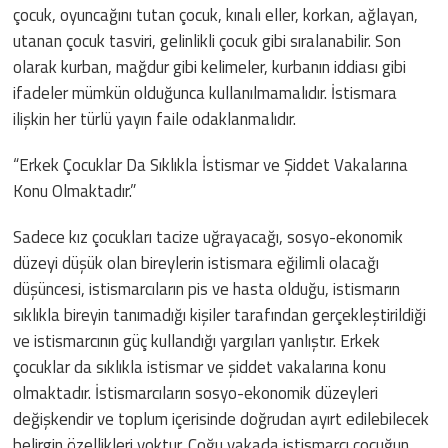
çocuk, oyuncağını tutan çocuk, kınalı eller, korkan, ağlayan,
utanan çocuk tasviri, gelinlikli çocuk gibi sıralanabilir. Son
olarak kurban, mağdur gibi kelimeler, kurbanın iddiası gibi
ifadeler mümkün olduğunca kullanılmamalıdır. İstismara
ilişkin her türlü yayın faile odaklanmalıdır.
“Erkek Çocuklar Da Sıklıkla İstismar ve Şiddet Vakalarına
Konu Olmaktadır.”
Sadece kız çocukları tacize uğrayacağı, sosyo-ekonomik
düzeyi düşük olan bireylerin istismara eğilimli olacağı
düşüncesi, istismarcıların pis ve hasta olduğu, istismarın
sıklıkla bireyin tanımadığı kişiler tarafından gerçekleştirildiği
ve istismarcının güç kullandığı yargıları yanlıştır. Erkek
çocuklar da sıklıkla istismar ve şiddet vakalarına konu
olmaktadır. İstismarcıların sosyo-ekonomik düzeyleri
değişkendir ve toplum içerisinde doğrudan ayırt edilebilecek
belirgin özellikleri yoktur. Çoğu vakada istismarcı çocuğun