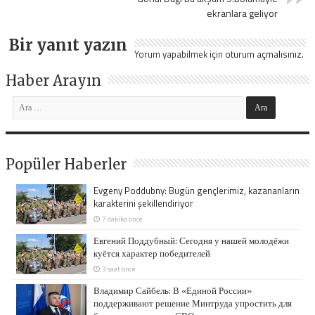
ekranlara geliyor
Bir yanıt yazın
Yorum yapabilmek için
oturum açmalısınız
.
Haber Arayın
Popüler Haberler
Evgeny Poddubny: Bugün gençlerimiz, kazananların
karakterini şekillendiriyor
7 dakika önce
Евгений Поддубный: Сегодня у нашей молодёжи
куётся характер победителей
3 saat önce
Владимир Сайбель: В «Единой России»
поддерживают решение Минтруда упростить для