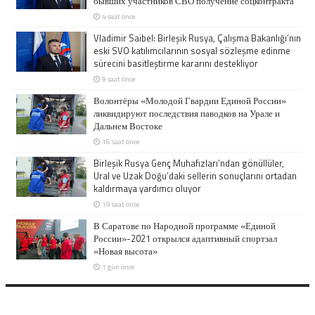
бывших участников СВО получение соцконтракта
4 saat önce
Vladimir Saibel: Birleşik Rusya, Çalışma Bakanlığı’nın
eski SVO katılımcılarının sosyal sözleşme edinme
sürecini basitleştirme kararını destekliyor
9 saat önce
Волонтёры «Молодой Гвардии Единой России»
ликвидируют последствия паводков на Урале и
Дальнем Востоке
16 saat önce
Birleşik Rusya Genç Muhafızları’ndan gönüllüler,
Ural ve Uzak Doğu’daki sellerin sonuçlarını ortadan
kaldırmaya yardımcı oluyor
19 saat önce
В Саратове по Народной программе «Единой
России»-2021 открылся адаптивный спортзал
«Новая высота»
1 gün önce