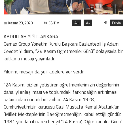
🔊
📅 Kasım 23, 2020
📂 EĞİTİM
A+
A-
Dinle
ABDULLAH YİĞİT-ANKARA
Cemax Group Yönetim Kurulu Başkanı Gaziantepli İş Adamı
Cevdet Yıldırım, “24 Kasım Öğretmenler Günü” dolayısıyla bir
kutlama mesajı yayımladı.
Yıldırım, mesajında şu ifadelere yer verdi:
“24 Kasım, bizleri yetiştiren öğretmenlerimizin değerlerinin
daha iyi anlaşılması ve toplumdaki farkındalığın artırılması
bakımından önemli bir tarihtir. 24 Kasım 1928,
Cumhuriyetimizin kurucusu Gazi Mustafa Kemal Atatürk’ün
‘Millet Mekteplerinin Başöğretmenliğini kabul ettiği gündür.
1981 yılından itibaren her yıl ‘24 Kasım’, ‘Öğretmenler Günü’