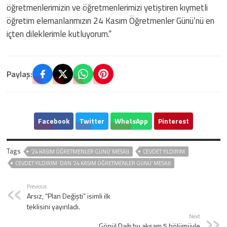
öğretmenlerimizin ve öğretmenlerimizi yetiştiren kıymetli
öğretim elemanlarımızın 24 Kasım Öğretmenler Günü’nü en
içten dileklerimle kutluyorum.”
Paylaş:
Facebook
Twitter
WhatsApp
Pinterest
Tags
‘24 KASIM ÖĞRETMENLER GÜNÜ’ MESAJI
CEVDET YILDIRIM
CEVDET YILDIRIM `DAN ‘24 KASIM ÖĞRETMENLER GÜNÜ’ MESAJI
Previous
Arsız, “Plan Değişti” isimli ilk
teklisini yayınladı.
Next
Gönül Dağı bu akşam 5.bölümüyle