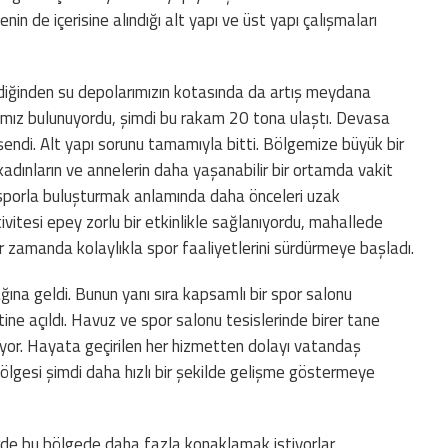
n de içerisine alındığı alt yapı ve üst yapı çalışmaları
ediğinden su depolarımızın kotasında da artış meydana
ımız bulunuyordu, şimdi bu rakam 20 tona ulaştı. Devasa
şendi. Alt yapı sorunu tamamıyla bitti. Bölgemize büyük bir
kadınların ve annelerin daha yaşanabilir bir ortamda vakit
 sporla buluşturmak anlamında daha önceleri uzak
vitesi epey zorlu bir etkinlikle sağlanıyordu, mahallede
r zamanda kolaylıkla spor faaliyetlerini sürdürmeye başladı.
ına geldi. Bunun yanı sıra kapsamlı bir spor salonu
tine açıldı. Havuz ve spor salonu tesislerinde birer tane
yor. Hayata geçirilen her hizmetten dolayı vatandaş
bölgesi şimdi daha hızlı bir şekilde gelişme göstermeye
erde bu bölgede daha fazla konaklamak istiyorlar.