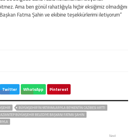
itmez. Ama ben gönül rahatlığıyla hiçbir eksiğimiz olmadığını
e Başkan Fatma Şahin ve ekibine teşekkürlerimi iletiyorum”
Twitter
WhatsApp
Pinterest
KŞEHİR
BÜYÜKŞEHİR’İN YATIRIMLARIYLA BEYKENTİN CAZİBESİ ARTTI
AZIANTEP BÜYÜKŞEHIR BELEDIYE BAŞKANI FATMA ŞAHIN
RIYLA
Next