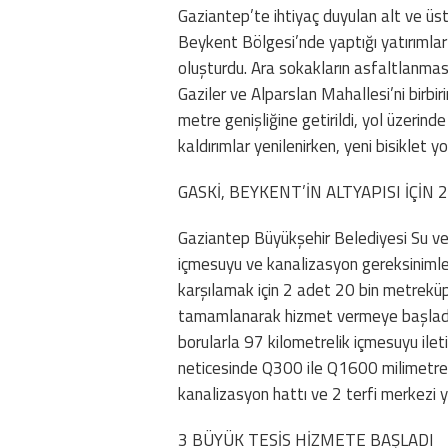
Gaziantep’te ihtiyaç duyulan alt ve üs
Beykent Bölgesi’nde yaptığı yatırımlarla
oluşturdu. Ara sokakların asfaltlanma
Gaziler ve Alparslan Mahallesi’ni birb
metre genişliğine getirildi, yol üzeri
kaldırımlar yenilenirken, yeni bisiklet 
GASKİ, BEYKENT’İN ALTYAPISI İÇİ
Gaziantep Büyükşehir Belediyesi Su ve
içmesuyu ve kanalizasyon gereksinimleri
karşılamak için 2 adet 20 bin metreküp
tamamlanarak hizmet vermeye başladı.
borularla 97 kilometrelik içmesuyu ilet
neticesinde Q300 ile Q1600 milimetre ç
kanalizasyon hattı ve 2 terfi merkezi ya
3 BÜYÜK TESİS HİZMETE BAŞLADI