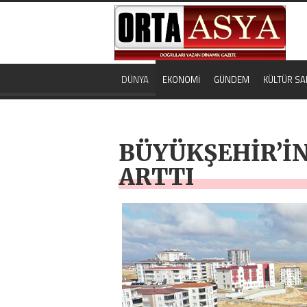
DÜNYA
EKONOMİ
GÜNDEM
KÜLTÜR SA
BÜYÜKŞEHİR’İN
ARTTI