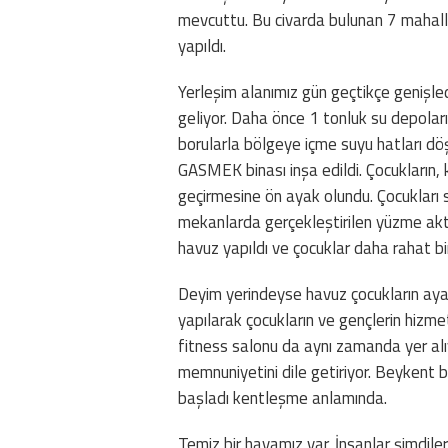
mevcuttu. Bu civarda bulunan 7 mahalleni
yapıldı.
Yerleşim alanımız gün geçtikçe genişl
geliyor. Daha önce 1 tonluk su depolar
borularla bölgeye içme suyu hatları dö
GASMEK binası inşa edildi. Çocukların, 
geçirmesine ön ayak olundu. Çocukları
mekanlarda gerçekleştirilen yüzme akti
havuz yapıldı ve çocuklar daha rahat bi
Deyim yerindeyse havuz çocukların ayağ
yapılarak çocukların ve gençlerin hizme
fitness salonu da aynı zamanda yer alı
memnuniyetini dile getiriyor. Beykent 
başladı kentleşme anlamında.
Temiz bir havamız var. İnsanlar şimdil