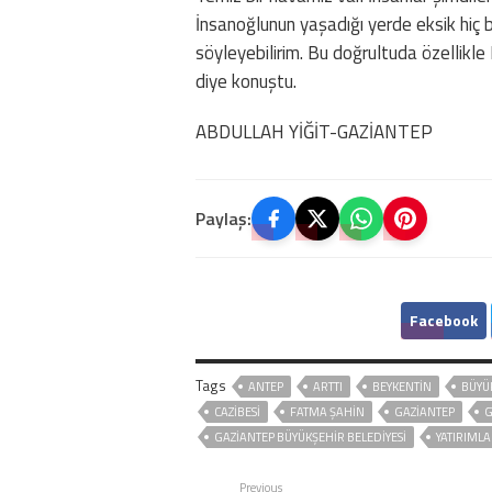
İnsanoğlunun yaşadığı yerde eksik hiç b
söyleyebilirim. Bu doğrultuda özellikl
diye konuştu.
ABDULLAH YİĞİT-GAZİANTEP
Paylaş:
Facebook
Tags
ANTEP
ARTTI
BEYKENTİN
BÜYÜ
CAZİBESİ
FATMA ŞAHİN
GAZIANTEP
G
GAZİANTEP BÜYÜKŞEHİR BELEDİYESİ
YATIRIMLA
Previous