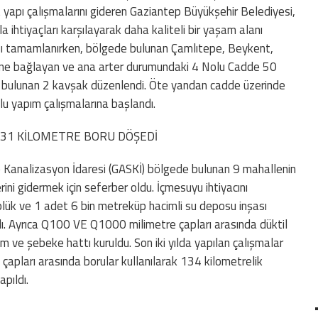
t yapı çalışmalarını gideren Gaziantep Büyükşehir Belediyesi,
 ihtiyaçları karşılayarak daha kaliteli bir yaşam alanı
sı tamamlanırken, bölgede bulunan Çamlıtepe, Beykent,
irine bağlayan ve ana arter durumundaki 4 Nolu Cadde 50
nde bulunan 2 kavşak düzenlendi. Öte yandan cadde üzerinde
yolu yapım çalışmalarına başlandı.
N 231 KİLOMETRE BORU DÖŞEDİ
 Kanalizasyon İdaresi (GASKİ) bölgede bulunan 9 mahallenin
ni gidermek için seferber oldu. İçmesuyu ihtiyacını
lük ve 1 adet 6 bin metreküp hacimli su deposu inşası
 Ayrıca Q100 VE Q1000 milimetre çapları arasında düktil
im ve şebeke hattı kuruldu. Son iki yılda yapılan çalışmalar
apları arasında borular kullanılarak 134 kilometrelik
pıldı.