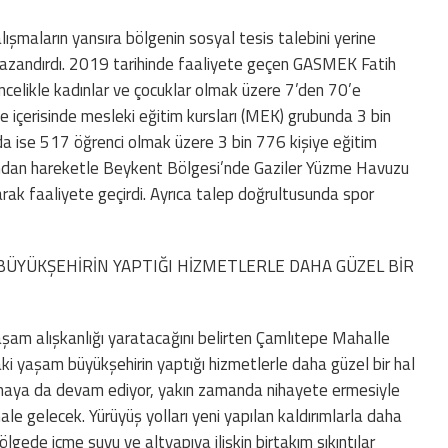
lışmaların yansıra bölgenin sosyal tesis talebini yerine
 kazandırdı. 2019 tarihinde faaliyete geçen GASMEK Fatih
celikle kadınlar ve çocuklar olmak üzere 7’den 70’e
 içerisinde mesleki eğitim kursları (MEK) grubunda 3 bin
da ise 517 öğrenci olmak üzere 3 bin 776 kişiye eğitim
nından hareketle Beykent Bölgesi’nde Gaziler Yüzme Havuzu
k faaliyete geçirdi. Ayrıca talep doğrultusunda spor
ÜYÜKŞEHİRİN YAPTIĞI HİZMETLERLE DAHA GÜZEL BİR
aşam alışkanlığı yaratacağını belirten Çamlıtepe Mahalle
i yaşam büyükşehirin yaptığı hizmetlerle daha güzel bir hal
pılmaya da devam ediyor, yakın zamanda nihayete ermesiyle
ale gelecek. Yürüyüş yolları yeni yapılan kaldırımlarla daha
bölgede içme suyu ve altyapıya ilişkin birtakım sıkıntılar