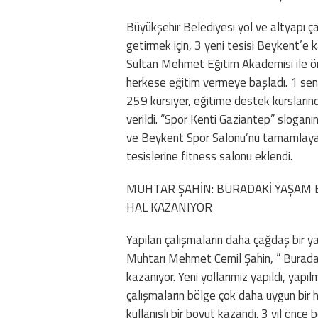
Büyükşehir Belediyesi yol ve altyapı ça
getirmek için, 3 yeni tesisi Beykent’e
Sultan Mehmet Eğitim Akademisi ile ön
herkese eğitim vermeye başladı. 1 sene
259 kursiyer, eğitime destek kursların
verildi. “Spor Kenti Gaziantep” sloga
ve Beykent Spor Salonu’nu tamamlayara
tesislerine fitness salonu eklendi.
MUHTAR ŞAHİN: BURADAKİ YAŞAM B
HAL KAZANIYOR
Yapılan çalışmaların daha çağdaş bir y
Muhtarı Mehmet Cemil Şahin, “ Buradak
kazanıyor. Yeni yollarımız yapıldı, ya
çalışmaların bölge çok daha uygun bir h
kullanışlı bir boyut kazandı. 3 yıl önce 