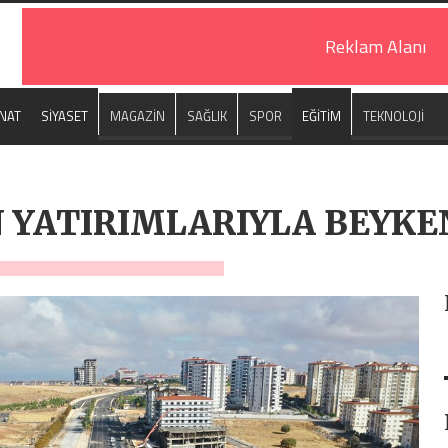
Reklam Alanı
NAT
SİYASET
MAGAZİN
SAĞLIK
SPOR
EĞİTİM
TEKNOLOJİ
 YATIRIMLARIYLA BEYKE