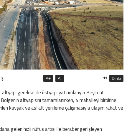
🔊
İŞ
A+
A-
Dinle
 altyapı gerekse de üstyapı yatırımlarıyla Beykent
 Bölgenin altyapısını tamamlanırken, 4 mahalleyi birbirine
ilen kavşak ve asfalt yenileme çalışmasıyla ulaşım rahat ve
ydana gelen hızlı nüfus artışı ile beraber genişleyen