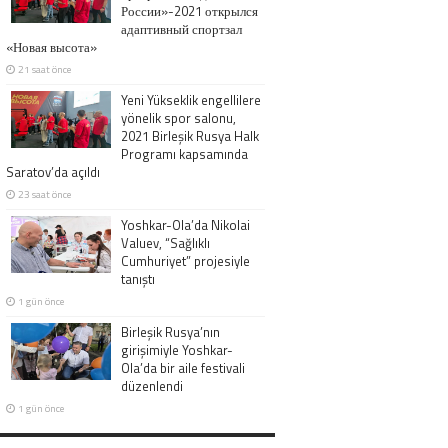
России»-2021 открылся
адаптивный спортзал
«Новая высота»
21 saat önce
Yeni Yükseklik engellilere
yönelik spor salonu,
2021 Birleşik Rusya Halk
Programı kapsamında
Saratov’da açıldı
23 saat önce
Yoshkar-Ola’da Nikolai
Valuev, “Sağlıklı
Cumhuriyet” projesiyle
tanıştı
1 gün önce
Birleşik Rusya’nın
girişimiyle Yoshkar-
Ola’da bir aile festivali
düzenlendi
1 gün önce