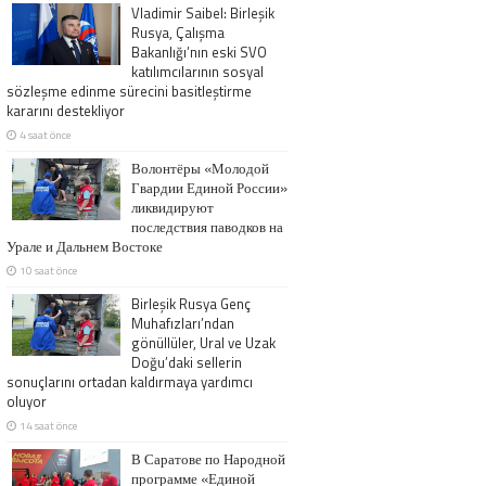
Vladimir Saibel: Birleşik
Rusya, Çalışma
Bakanlığı’nın eski SVO
katılımcılarının sosyal
sözleşme edinme sürecini basitleştirme
kararını destekliyor
4 saat önce
Волонтёры «Молодой
Гвардии Единой России»
ликвидируют
последствия паводков на
Урале и Дальнем Востоке
10 saat önce
Birleşik Rusya Genç
Muhafızları’ndan
gönüllüler, Ural ve Uzak
Doğu’daki sellerin
sonuçlarını ortadan kaldırmaya yardımcı
oluyor
14 saat önce
В Саратове по Народной
программе «Единой