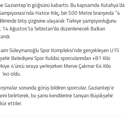
yine Gaziantep’in göğsünü kabarttı. Bu kapsamda Kütahya’da
Şampiyonası’nda Hatice Kılıç, bin 500 Metre branşında “4
iliminde bitiş çizgisine ulaşarak Türkiye şampiyonluğunu
e’yi, 14 Ağustos’ta Sırbistan’da düzenlenecek Balkan
andı.
 Naim Süleymanoğlu Spor Kompleksi’nde gerçekleşen U15
ehir Belediyesi Spor Kulübü sporcularından +81 Kilo
kiye 4’üncü sıraya yerleşirken Merve Çakmar 64 Kilo
‘inci oldu.
ışmalar sonunda görüş bildiren sporcular, Gaziantep’e
ını belirterek, bu şansı kendilerine tanıyan Büyükşehir
ür ettiler.