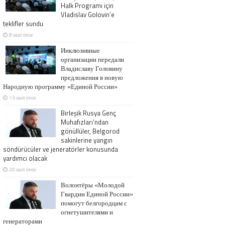
Halk Programı için
Vladislav Golovin’e
teklifler sundu
8 saat önce
Инклюзивные
организации передали
Владиславу Головину
предложения в новую
Народную программу «Единой России»
13 saat önce
Birleşik Rusya Genç
Muhafızları’ndan
gönüllüler, Belgorod
sakinlerine yangın
söndürücüler ve jeneratörler konusunda
yardımcı olacak
20 saat önce
Волонтёры «Молодой
Гвардии Единой России»
помогут белгородцам с
огнетушителями и
генераторами