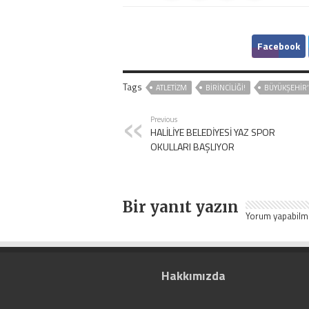
Facebook
Tags
ATLETIZM
BİRİNCİLİĞİ!
BÜYÜKŞEHİR’
Previous
HALİLİYE BELEDİYESİ YAZ SPOR
OKULLARI BAŞLIYOR
Bir yanıt yazın
Yorum yapabilm
Hakkımızda