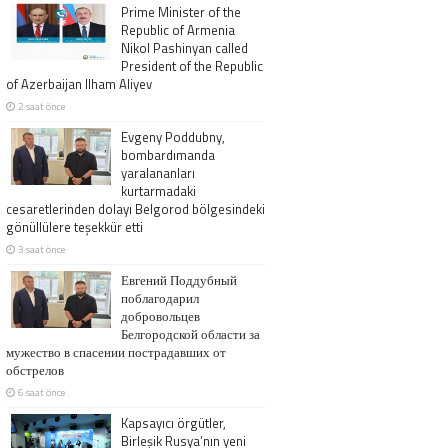
Prime Minister of the
Republic of Armenia
Nikol Pashinyan called
President of the Republic
of Azerbaijan Ilham Aliyev
2 saat önce
Evgeny Poddubny,
bombardımanda
yaralananları
kurtarmadaki
cesaretlerinden dolayı Belgorod bölgesindeki
gönüllülere teşekkür etti
3 saat önce
Евгений Поддубный
поблагодарил
добровольцев
Белгородской области за
мужество в спасении пострадавших от
обстрелов
6 saat önce
Kapsayıcı örgütler,
Birleşik Rusya’nın yeni