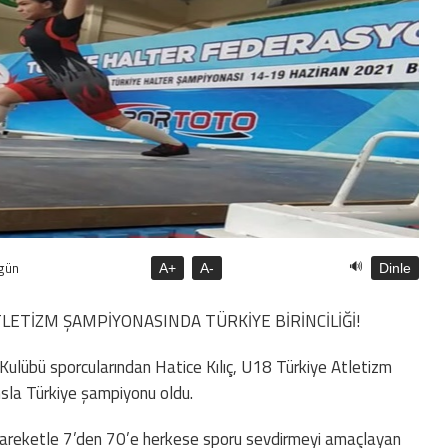
🔊
gün
A+
A-
Dinle
LETİZM ŞAMPİYONASINDA TÜRKİYE BİRİNCİLİĞİ!
Kulübü sporcularından Hatice Kılıç, U18 Türkiye Atletizm
sla Türkiye şampiyonu oldu.
hareketle 7’den 70’e herkese sporu sevdirmeyi amaçlayan