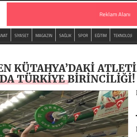
Reklam Alanı
ANAT
SİYASET
MAGAZİN
SAĞLIK
SPOR
EĞİTİM
TEKNOLOJİ
EN KÜTAHYA’DAKİ ATLET
A TÜRKİYE BİRİNCİLİĞİ!