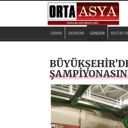
DÜNYA
EKONOMİ
GÜNDEM
KÜLTÜR S
BÜYÜKŞEHİR’D
ŞAMPİYONASIND