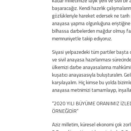
kadar milletimize layık yeni ve sivil b
başaracağız. Kendi hazırlık çalışmalarım
gözlükleriyle hareket edersek ne tarih n
anayasa yapma olgunluğuna eriştiğine k
bilhassa darbelerden mağdur olmuş far
memnuniyetle takip ediyoruz.
Siyasi yelpazedeki tüm partiler başta
ve sivil anayasa hazırlanması sürecinde
ülkemizi darbe anayasalarına mahkûmiyet
kuşatıcı anayasasıyla buluşturalım. Gelin
karşılayalım. Hiç kimse bu yolda bizimle
anayasa metnimizi tamamlayıp, inşallah
“2020 YILI BÜYÜME ORANIMIZ İZLE
ÖRNEĞİDİR”
Aziz milletim, küresel ekonomi çok zorl