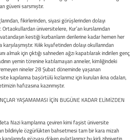
an güveni sarsmıştır.
çlarından, fikirlerinden, siyasi görüşlerinden dolayı
 Ortaokullardan üniversitelere, Kur’an kurslarından
 vatandaşın kestiği kurbanların derilerine kadar hemen her
arşılaşmıştır. Kılık kıyafetinden dolayı okullarından
ını almak için çıktığı sahneden ağzı kapatılarak indirilen genç
adının yemin törenine katılamayan anneler, kimliğindeki
öremeyen nineler 28 Şubat döneminde yaşanan
ite kapılarına başörtülü kızlarımız için kurulan ikna odaları,
timizin hafızasına kazınmıştır.
ANÇLAR YAŞAMAMASI İÇİN BUGÜNE KADAR ELİMİZDEN
âdeta Nazi kamplarına çeviren kimi faşist üniversite
ları bildiriyle özgürlükten bahsetmesi tam bir kara mizah
e kapılarında gözyaşı döken evlatlarımız bu kirli zihniyetin