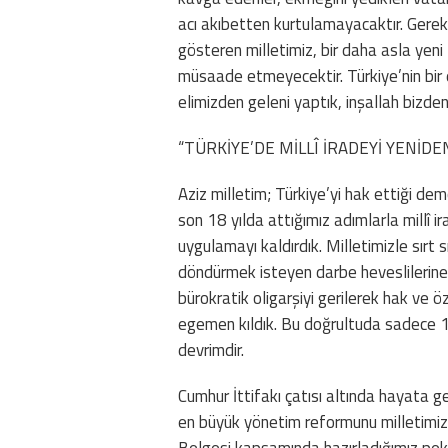
acı akıbetten kurtulamayacaktır. Gerekt
gösteren milletimiz, bir daha asla yeni
müsaade etmeyecektir. Türkiye’nin bir
elimizden geleni yaptık, inşallah bizde
“TÜRKİYE’DE MİLLÎ İRADEYİ YENİD
Aziz milletim; Türkiye’yi hak ettiği de
son 18 yılda attığımız adımlarla millî 
uygulamayı kaldırdık. Milletimizle sırt 
döndürmek isteyen darbe heveslilerine 
bürokratik oligarşiyi gerilerek hak ve ö
egemen kıldık. Bu doğrultuda sadece 1
devrimdir.
Cumhur İttifakı çatısı altında hayata g
en büyük yönetim reformunu milletimizl
Belgesi kapsamında hazırladığımız pek