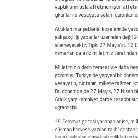
yaptıklarını asla affetmemiştir, affetm
çıkanlar ile vesayete selam duranları 
Attıkları manşetlerle, köşelerinde yazdık
şakşakçılığı yapanlar üzerinden değil 24 
silemeyecektir. Tıpkı 27 Mayıs’ın, 12 Ey
mimarları da aziz milletimiz tarafında
Milletimiz o derin ferasetiyle daha beş
gömmüş, Türkiye’de yepyeni bir dönemi
vesayetin, cuntanın, millete rağmen ik
Bu dönemde de 27 Mayıs, 27 Nisan bild
Aralık yargı-emniyet darbe teşebbüsüne
uğramıştır.
15 Temmuz gecesi yaşananlar ise, milleti
düşman herkese yazılan tarihî destanla 
kavga edenler, ekmeğini yedikleri vata