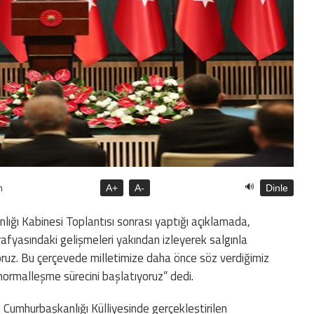
🔊
n
A+
A-
Dinle
ğı Kabinesi Toplantısı sonrası yaptığı açıklamada,
afyasındaki gelişmeleri yakından izleyerek salgınla
yoruz. Bu çerçevede milletimize daha önce söz verdiğimiz
 normalleşme sürecini başlatıyoruz” dedi.
umhurbaşkanlığı Külliyesinde gerçekleştirilen