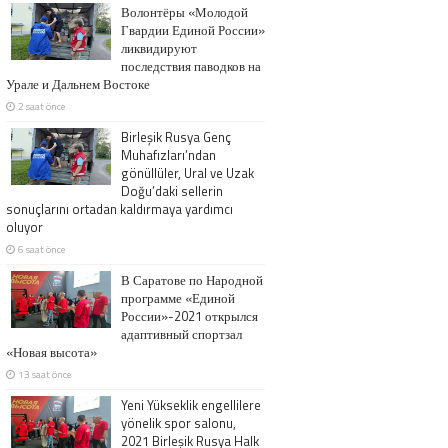
Волонтёры «Молодой
Гвардии Единой России»
ликвидируют
последствия паводков на
Урале и Дальнем Востоке
2 saat önce
Birleşik Rusya Genç
Muhafızları’ndan
gönüllüler, Ural ve Uzak
Doğu’daki sellerin
sonuçlarını ortadan kaldırmaya yardımcı
oluyor
6 saat önce
В Саратове по Народной
программе «Единой
России»-2021 открылся
адаптивный спортзал
«Новая высота»
13 saat önce
Yeni Yükseklik engellilere
yönelik spor salonu,
2021 Birleşik Rusya Halk