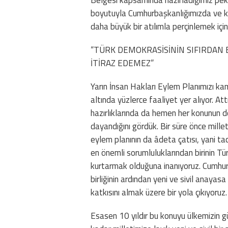
boyutuyla Cumhurbaşkanlığımızda ve ku
daha büyük bir atılımla perçinlemek için
“TÜRK DEMOKRASİSİNİN SIFIRDAN 
İTİRAZ EDEMEZ”
Yarın İnsan Hakları Eylem Planımızı k
altında yüzlerce faaliyet yer alıyor. A
hazırlıklarında da hemen her konunun dö
dayandığını gördük. Bir süre önce mille
eylem planının da âdeta çatısı, yani t
en önemli sorumluluklarından birinin T
kurtarmak olduğuna inanıyoruz. Cumhur İ
birliğinin ardından yeni ve sivil anay
katkısını almak üzere bir yola çıkıyoruz.
Esasen 10 yıldır bu konuyu ülkemizin