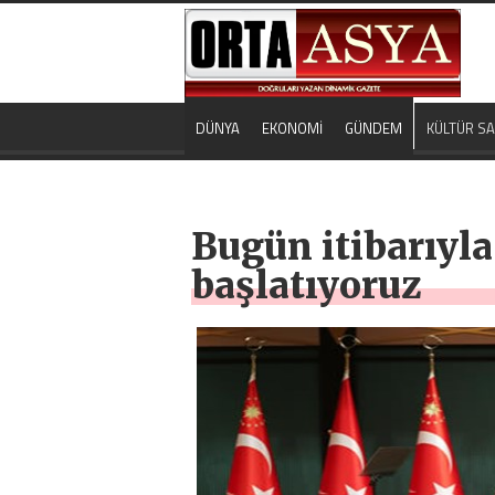
DÜNYA
EKONOMİ
GÜNDEM
KÜLTÜR S
Bugün itibarıyl
başlatıyoruz