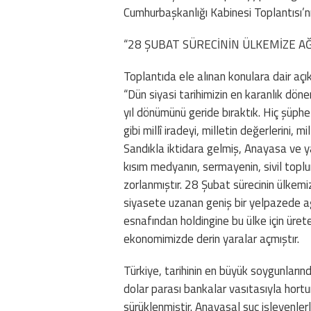
Cumhurbaşkanlığı Kabinesi Toplantısı’nı
“28 ŞUBAT SÜRECİNİN ÜLKEMİZE A
Toplantıda ele alınan konulara dair aç
“Dün siyasi tarihimizin en karanlık dö
yıl dönümünü geride bıraktık. Hiç şüph
gibi millî iradeyi, milletin değerlerini, m
Sandıkla iktidara gelmiş, Anayasa ve y
kısım medyanın, sermayenin, sivil toplum 
zorlanmıştır. 28 Şubat sürecinin ülke
siyasete uzanan geniş bir yelpazede ağ
esnafından holdingine bu ülke için ürete
ekonomimizde derin yaralar açmıştır.
Türkiye, tarihinin en büyük soygunların
dolar parası bankalar vasıtasıyla hortu
sürüklenmiştir. Anayasal suç işleyenlerle