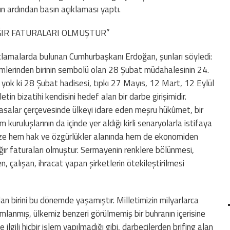
n ardından basın açıklaması yaptı.
ĞIR FATURALARI OLMUŞTUR”
ıklamalarda bulunan Cumhurbaşkanı Erdoğan, şunları söyledi:
nemlerinden birinin sembolü olan 28 Şubat müdahalesinin 24.
e yok ki 28 Şubat hadisesi, tıpkı 27 Mayıs, 12 Mart, 12 Eylül
illetin bizatihi kendisini hedef alan bir darbe girişimidir.
asalar çerçevesinde ülkeyi idare eden meşru hükûmet, bir
kuruluşlarının da içinde yer aldığı kirli senaryolarla istifaya
mize hem hak ve özgürlükler alanında hem de ekonomiden
ır faturaları olmuştur. Sermayenin renklere bölünmesi,
n, çalışan, ihracat yapan şirketlerin ötekileştirilmesi
dan birini bu dönemde yaşamıştır. Milletimizin milyarlarca
mlanmış, ülkemiz benzeri görülmemiş bir buhranın içerisine
 ilgili hiçbir işlem yapılmadığı gibi, darbecilerden brifing alan