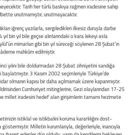
eyecektir. Tarih her türlü baskıya rağmen iradesine sahip
elbette unutmamıştır, unutmayacaktır.
ları iğrenç yazılarla, sergiledikleri ilkesiz duruşla darbe
yıl bin yıl bile geçse alınlarındaki o kara lekeyi asla
lül’ün mimarları gibi bin yıl süreceği söylenen 28 Şubat’ın
n âdeme mahkûm edilmiştir.
inci yılını bile doldurmadan 28 Şubat zihniyetini sandığa
 başlatmıştır. 3 Kasım 2002 seçimleriyle Türkiye’de
tidar olmanın kapısı bir daha açılmamak üzere kapanmıştır.
irisinden Cumhuriyet mitinglerine, Gezi olaylarından 17-25
 millet iradesini hedef alan girişimlerin tamamı hezimete
mizin istiklal ve istikbalini koruma kararlılığını dost-
göstermiştir. Milletin kurumlarıyla, değerleriyle, inancıyla
na ihanet edenler dün olduğu, yarın da kendilerini bekleyen