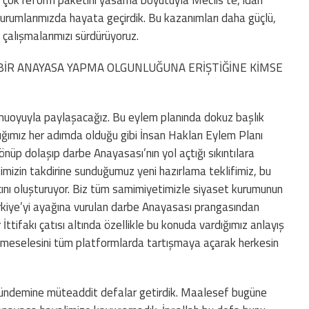
rumlarımızda hayata geçirdik. Bu kazanımları daha güçlü,
 çalışmalarımızı sürdürüyoruz.
BİR ANAYASA YAPMA OLGUNLUĞUNA ERİŞTİĞİNE KİMSE
amuoyuyla paylaşacağız. Bu eylem planında dokuz başlık
ttığımız her adımda olduğu gibi İnsan Hakları Eylem Planı
nüp dolaşıp darbe Anayasası’nın yol açtığı sıkıntılara
timizin takdirine sunduğumuz yeni hazırlama teklifimiz, bu
acını oluşturuyor. Biz tüm samimiyetimizle siyaset kurumunun
ürkiye’yi ayağına vurulan darbe Anayasası prangasından
ttifakı çatısı altında özellikle bu konuda vardığımız anlayış
asa meselesini tüm platformlarda tartışmaya açarak herkesin
 gündemine müteaddit defalar getirdik. Maalesef bugüne