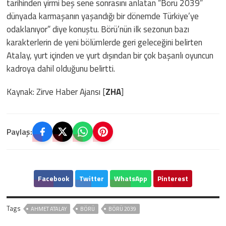
tarihinden yirmi beş sene sonrasını anlatan “Börü 2039”
dünyada karmaşanın yaşandığı bir dönemde Türkiye’ye
odaklanıyor” diye konuştu. Börü’nün ilk sezonun bazı
karakterlerin de yeni bölümlerde geri geleceğini belirten
Atalay, yurt içinden ve yurt dışından bir çok başarılı oyuncun
kadroya dahil olduğunu belirtti.
Kaynak: Zirve Haber Ajansı [
ZHA
]
Paylaş:
Facebook
Twitter
WhatsApp
Pinterest
Tags
AHMET ATALAY
BÖRÜ
BÖRÜ 2039