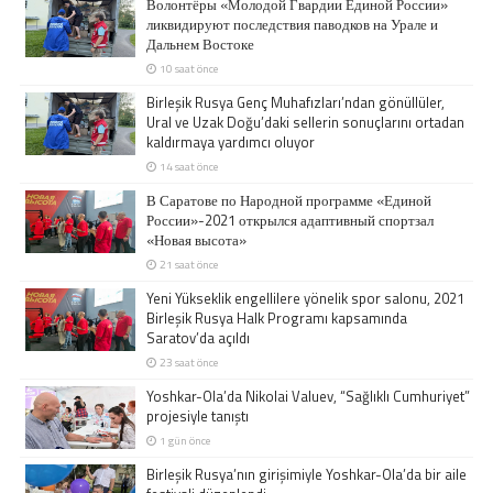
Волонтёры «Молодой Гвардии Единой России»
ликвидируют последствия паводков на Урале и
Дальнем Востоке
10 saat önce
Birleşik Rusya Genç Muhafızları’ndan gönüllüler,
Ural ve Uzak Doğu’daki sellerin sonuçlarını ortadan
kaldırmaya yardımcı oluyor
14 saat önce
В Саратове по Народной программе «Единой
России»-2021 открылся адаптивный спортзал
«Новая высота»
21 saat önce
Yeni Yükseklik engellilere yönelik spor salonu, 2021
Birleşik Rusya Halk Programı kapsamında
Saratov’da açıldı
23 saat önce
Yoshkar-Ola’da Nikolai Valuev, “Sağlıklı Cumhuriyet”
projesiyle tanıştı
1 gün önce
Birleşik Rusya’nın girişimiyle Yoshkar-Ola’da bir aile