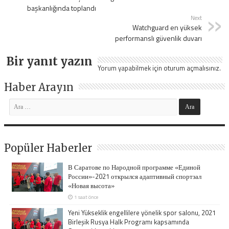
başkanlığında toplandı
Next
Watchguard en yüksek
performanslı güvenlik duvarı
Bir yanıt yazın
Yorum yapabilmek için
oturum açmalısınız
.
Haber Arayın
Popüler Haberler
В Саратове по Народной программе «Единой
России»-2021 открылся адаптивный спортзал
«Новая высота»
1 saat önce
Yeni Yükseklik engellilere yönelik spor salonu, 2021
Birleşik Rusya Halk Programı kapsamında