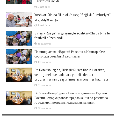
Saratov’da açıldı
4 saat önce
Yoshkar-Ola’da Nikolai Valuev, “Sağlıklı Cumhuriyet”
projesiyle tanıştı
9 saat önce
Birleşik Rusya’nın girişimiyle Yoshkar-Ola’da bir aile
festivali düzenlendi
15 saat önce
По инициативе «Единой России» в Йошкар-Оле
состоялся семейный фестиваль
18 saat önce
St. Petersburg’da, Birleşik Rusya Kadın Hareketi,
şehir genelinde kadınlara yönelik destek
programlarının geliştirilmesi için öneriler hazırladı
21 saat önce
В Санкт-Петербурге «Женское движение Единой
России» сформировало предложения по развитию
городских программ поддержки женщин
22 saat önce