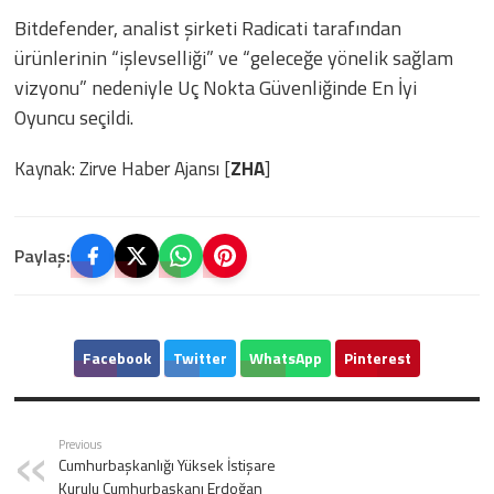
Bitdefender, analist şirketi Radicati tarafından
ürünlerinin “işlevselliği” ve “geleceğe yönelik sağlam
vizyonu” nedeniyle Uç Nokta Güvenliğinde En İyi
Oyuncu seçildi.
Kaynak: Zirve Haber Ajansı [
ZHA
]
Paylaş:
Facebook
Twitter
WhatsApp
Pinterest
Previous
Cumhurbaşkanlığı Yüksek İstişare
Kurulu Cumhurbaşkanı Erdoğan