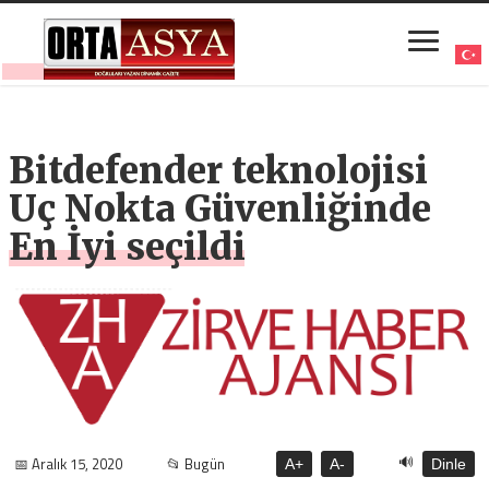
Bitdefender teknolojisi
Uç Nokta Güvenliğinde
En İyi seçildi
🔊
📅 Aralık 15, 2020
📂 Bugün
A+
A-
Dinle