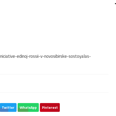
iniciative-edinoj-rossii-v-novosibirske-sostoyalas-
Twitter
WhatsApp
Pinterest