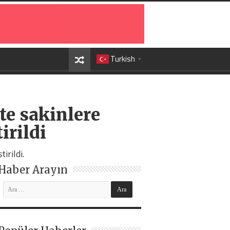
Turkish
▼
te sakinlere
irildi
irildi.
Haber Arayın