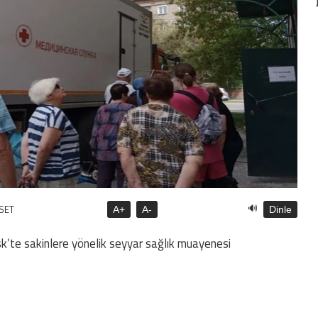
🔊
ASET
A+
A-
Dinle
rsk’te sakinlere yönelik seyyar sağlık muayenesi