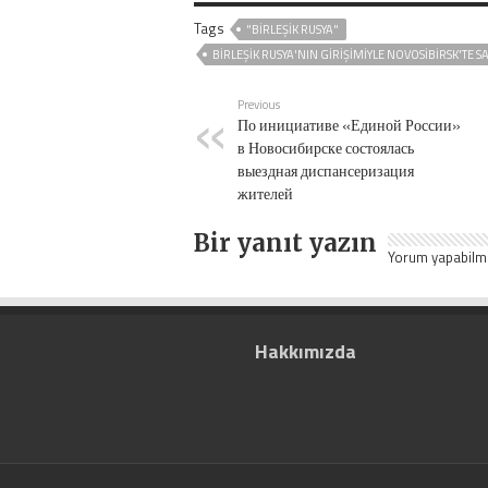
Tags
"BIRLEŞIK RUSYA"
BIRLEŞIK RUSYA'NIN GIRIŞIMIYLE NOVOSIBIRSK'TE S
Previous
По инициативе «Единой России»
в Новосибирске состоялась
выездная диспансеризация
жителей
Bir yanıt yazın
Yorum yapabilm
Hakkımızda