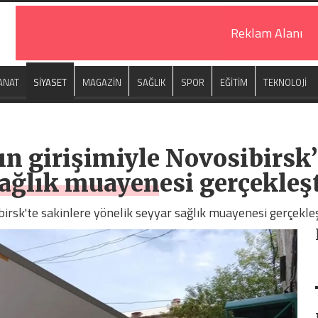
Reklam Alanı
ANAT
SİYASET
MAGAZİN
SAĞLIK
SPOR
EĞİTİM
TEKNOLOJİ
ın girişimiyle Novosibirsk’
ağlık muayenesi gerçekleşt
birsk'te sakinlere yönelik seyyar sağlık muayenesi gerçekleşt