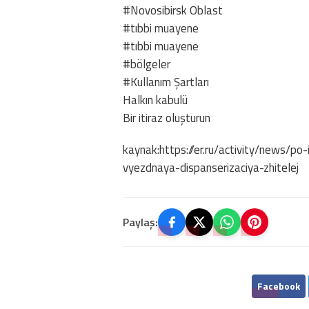
#Novosibirsk Oblast
#tıbbi muayene
#tıbbi muayene
#bölgeler
#Kullanım Şartları
Halkın kabulü
Bir itiraz oluşturun
kaynak:https://er.ru/activity/news/po-
vyezdnaya-dispanserizaciya-zhitelej
Paylaş:
Facebook