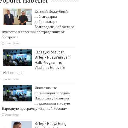
Popüler Haberler
Евгений Поддубный
поблагодарил
добровольцев
Белгородской области за
мужество в спасении пострадавших от
обстрелов
1 saat önce
Kapsayıcı örgütler,
Birleşik Rusya’nın yeni
Halk Programı için
Vladislav Golovin’e
teklifler sundu
4 saat önce
Инклюзивные
организации передали
Владиславу Головину
предложения в новую
Народную программу «Единой России»
9 saat önce
Birleşik Rusya Genç