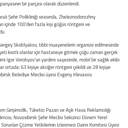
ampanyasının bir parçası olarak düzenlendi.
lı Şehir Polikliniği sırasında, Zheleznodorozhny
rı içinde 100’den fazla kişi göğüs röntgeni ve
du.
Sergey Skoblyakov, tıbbi muayenelerin organize edilmesinde
liyeti kısıtlı olanlar için hastaneye gitmek çoğu zaman gerçek
ekimi Igor Vorobyov’un yardımı sayesinde, mobil bir sağlık ekibi
r ortada: 63 kişiye akciğer röntgeni çekildi ve 28 kişiye
ibirsk Belediye Meclisi üyesi Evgeny Klevasov.
em Girişimcilik, Tüketici Pazarı ve Açık Hava Reklamcılığı
mcısı; Novosibirsk Şehir Meclisi Sekizinci Dönem Yerel
el Sorunları Çözme Yetkilerinin İzlenmesi Daimi Komitesi Üyesi