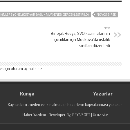
AKINLERE YÖNELIK SEYYAR SAĞLIK MUAYENESI GERÇEKLEŞTIRILDI
NOVOSIBIRSK
Next
Birleşik Rusya, SVO katılımcılarının
çocukları için Moskova’da ustalık
sınıfları düzenledi
ek için
oturum açmalısınız
.
Künye
Yazarlar
Kaynak belirtmeden ve izin almadan haberlerin kopyalanması yasaktır.
Haber Yazılımı
| Developer By;
BEYNSOFT
|
Ucuz site