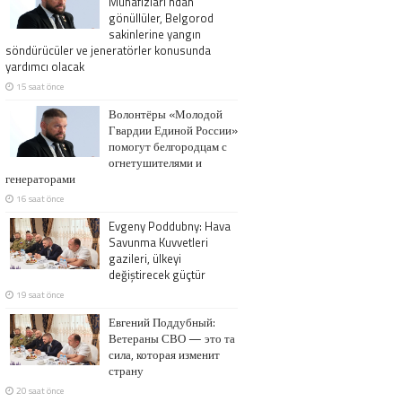
Muhafızları’ndan
gönüllüler, Belgorod
sakinlerine yangın
söndürücüler ve jeneratörler konusunda
yardımcı olacak
15 saat önce
Волонтёры «Молодой
Гвардии Единой России»
помогут белгородцам с
огнетушителями и
генераторами
16 saat önce
Evgeny Poddubny: Hava
Savunma Kuvvetleri
gazileri, ülkeyi
değiştirecek güçtür
19 saat önce
Евгений Поддубный:
Ветераны СВО — это та
сила, которая изменит
страну
20 saat önce