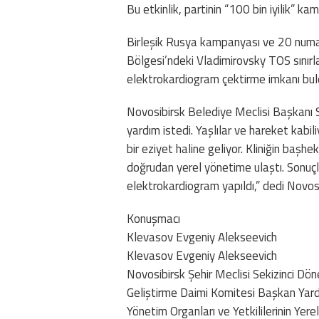
Bu etkinlik, partinin “100 bin iyilik” k
Birleşik Rusya kampanyası ve 20 numara
Bölgesi’ndeki Vladimirovsky TOS sınırla
elektrokardiogram çektirme imkanı bul
Novosibirsk Belediye Meclisi Başkanı 
yardım istedi. Yaşlılar ve hareket kabi
bir eziyet haline geliyor. Kliniğin başh
doğrudan yerel yönetime ulaştı. Sonuçla
elektrokardiogram yapıldı,” dedi Novos
Konuşmacı
Klevasov Evgeniy Alekseevich
Klevasov Evgeniy Alekseevich
Novosibirsk Şehir Meclisi Sekizinci Dön
Geliştirme Daimi Komitesi Başkan Yardı
Yönetim Organları ve Yetkililerinin Yer