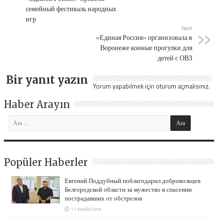
семейный фестиваль народных
игр
Next
«Единая Россия» организовала в
Воронеже конные прогулки для
детей с ОВЗ
Bir yanıt yazın
Yorum yapabilmek için
oturum açmalısınız
.
Haber Arayın
Popüler Haberler
Евгений Поддубный поблагодарил добровольцев
Белгородской области за мужество в спасении
пострадавших от обстрелов
11 dakika önce