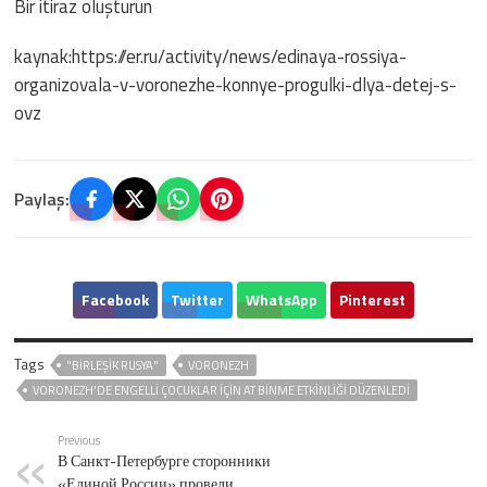
Bir itiraz oluşturun
kaynak:https://er.ru/activity/news/edinaya-rossiya-
organizovala-v-voronezhe-konnye-progulki-dlya-detej-s-
ovz
Paylaş:
Facebook
Twitter
WhatsApp
Pinterest
Tags
"BIRLEŞIK RUSYA"
VORONEZH
VORONEZH'DE ENGELLI ÇOCUKLAR IÇIN AT BINME ETKINLIĞI DÜZENLEDI
Previous
В Санкт-Петербурге сторонники
«Единой России» провели