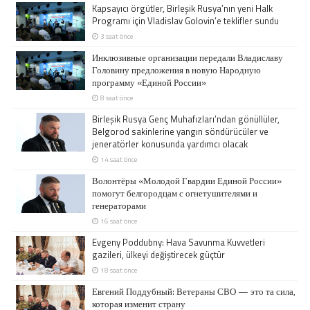
Kapsayıcı örgütler, Birleşik Rusya’nın yeni Halk
Programı için Vladislav Golovin’e teklifler sundu
3 saat önce
Инклюзивные организации передали Владиславу
Головину предложения в новую Народную
программу «Единой России»
8 saat önce
Birleşik Rusya Genç Muhafızları’ndan gönüllüler,
Belgorod sakinlerine yangın söndürücüler ve
jeneratörler konusunda yardımcı olacak
14 saat önce
Волонтёры «Молодой Гвардии Единой России»
помогут белгородцам с огнетушителями и
генераторами
16 saat önce
Evgeny Poddubny: Hava Savunma Kuvvetleri
gazileri, ülkeyi değiştirecek güçtür
18 saat önce
Евгений Поддубный: Ветераны СВО — это та сила,
которая изменит страну