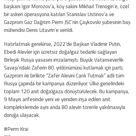
başkanı Igor Morozov’a, köy sakini Mikhail Trenogin’e, özel
bir askeri operasyona katılan Stanislav Ustinov’a ve
Gazprom Gaz Dağıtım Perm JSC’nin Çaykovski şubesinin baş
mühendisi Denis Litavrin’e verildi.
Hatırlatmak gerekirse, 2022’de Başkan Vladimir Putin,
Ebedi Alevler için ücretsiz doğalgaz tedariki sağlayan
Birleşik Rusya yasasını imzalamıştı. Büyük Vatanseverlik
Savaşı’ndaki Zaferin 80. yıldönümünü kutlamak için parti,
Gazprom ile birlikte “Zafer Alevini Canlı Tutmak” adlı tüm
Rusya çapında bir kampanya düzenliyor. Ülke genelindeki
toplam 120 anıt doğalgaza dönüştürülecek. Bu kampanya,
9 Mayıs arifesinde yeni ve yeniden inşa edilen anıt
komplekslerinde aynı anda 80 alevin törenle yakılmasıyla
doruğa ulaşacak.
#Perm Krai