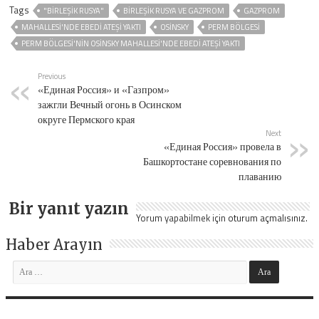
Tags
"BIRLEŞIK RUSYA"
BIRLEŞIK RUSYA VE GAZPROM
GAZPROM
MAHALLESI'NDE EBEDI ATEŞI YAKTI
OSINSKY
PERM BÖLGESI
PERM BÖLGESI'NIN OSINSKY MAHALLESI'NDE EBEDI ATEŞI YAKTI
Previous
«Единая Россия» и «Газпром»
зажгли Вечный огонь в Осинском
округе Пермского края
Next
«Единая Россия» провела в
Башкортостане соревнования по
плаванию
Bir yanıt yazın
Yorum yapabilmek için
oturum açmalısınız
.
Haber Arayın