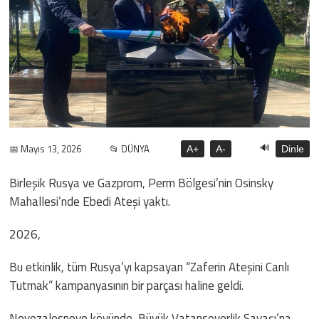
🔊
📅 Mayıs 13, 2026
📂 DÜNYA
A+
A-
Dinle
Birleşik Rusya ve Gazprom, Perm Bölgesi’nin Osinsky
Mahallesi’nde Ebedi Ateşi yaktı.
2026,
Bu etkinlik, tüm Rusya’yı kapsayan “Zaferin Ateşini Canlı
Tutmak” kampanyasının bir parçası haline geldi.
Novozalesnovo köyünde, Büyük Vatanseverlik Savaşı’na