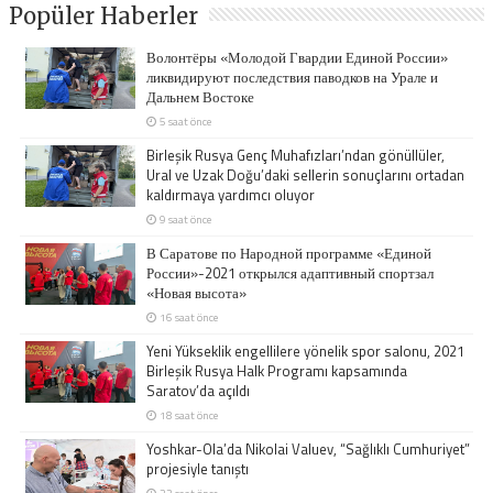
Popüler Haberler
Волонтёры «Молодой Гвардии Единой России»
ликвидируют последствия паводков на Урале и
Дальнем Востоке
5 saat önce
Birleşik Rusya Genç Muhafızları’ndan gönüllüler,
Ural ve Uzak Doğu’daki sellerin sonuçlarını ortadan
kaldırmaya yardımcı oluyor
9 saat önce
В Саратове по Народной программе «Единой
России»-2021 открылся адаптивный спортзал
«Новая высота»
16 saat önce
Yeni Yükseklik engellilere yönelik spor salonu, 2021
Birleşik Rusya Halk Programı kapsamında
Saratov’da açıldı
18 saat önce
Yoshkar-Ola’da Nikolai Valuev, “Sağlıklı Cumhuriyet”
projesiyle tanıştı
23 saat önce