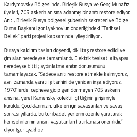
Kardymovsky Bölgesi’nde, Birleşik Rusya ve Genç Muhafız
üyeleri, 705 askerin anısına adanmış bir anıtı restore ediyor.
Anıt , Birleşik Rusya bölgesel şubesinin sekreteri ve Bölge
Duma Başkanı Igor Lyakhov’un önderliğindeki “Tarihsel
Bellek” parti projesi kapsamında iyileştiriliyor .
Buraya kaldırım taşları döşendi, dikilitaş restore edildi ve
çim alan neredeyse tamamlandı. Elektrik tesisatı altyapısı
neredeyse bitti ; aydınlatma anıtın dönüşümünü
tamamlayacak. “Sadece anıtı restore etmekle kalmıyoruz,
aynı zamanda yaratılış tarihini de yeniden inşa ediyoruz.
1970’lerde, cepheye gidip geri dönmeyen 705 askerin
anısına, yerel Kamensky kolektif çiftliğinin girişimiyle
kuruldu. Çocuklarımızın, ülkeleri için savaşanları ve savaş
sonrası yıllarda, bu tür ibadet yerlerini özenle yaratarak
hemşehrilerinin anısını yaşatanları hatırlaması önemlidir,”
diyor Igor Lyakhov.