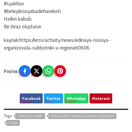
#Lyakhov
#birleşikrusyakadınhareketi
Halkın kabulü
Bir itiraz oluşturun
kaynak:https://er.ru/activity/news/edinaya-rossiya-
organizovala-subbotniki-v-regionah0606
Paylaş:
Facebook
Twitter
WhatsApp
Pinterest
Tags
"BIRLEŞIK RUSYA"
BÖLGELERDE TEMIZLIK GÜNLERI DÜZENLEDI
RUSYA