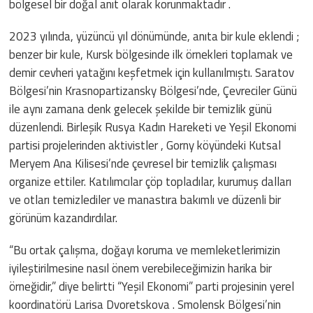
bölgesel bir doğal anıt olarak korunmaktadır .
2023 yılında, yüzüncü yıl dönümünde, anıta bir kule eklendi ;
benzer bir kule, Kursk bölgesinde ilk örnekleri toplamak ve
demir cevheri yatağını keşfetmek için kullanılmıştı. Saratov
Bölgesi’nin Krasnopartizansky Bölgesi’nde, Çevreciler Günü
ile aynı zamana denk gelecek şekilde bir temizlik günü
düzenlendi. Birleşik Rusya Kadın Hareketi ve Yeşil Ekonomi
partisi projelerinden aktivistler , Gorny köyündeki Kutsal
Meryem Ana Kilisesi’nde çevresel bir temizlik çalışması
organize ettiler. Katılımcılar çöp topladılar, kurumuş dalları
ve otları temizlediler ve manastıra bakımlı ve düzenli bir
görünüm kazandırdılar.
“Bu ortak çalışma, doğayı koruma ve memleketlerimizin
iyileştirilmesine nasıl önem verebileceğimizin harika bir
örneğidir,” diye belirtti “Yeşil Ekonomi” parti projesinin yerel
koordinatörü Larisa Dvoretskova . Smolensk Bölgesi’nin