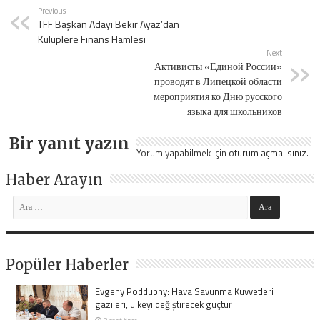
Previous
TFF Başkan Adayı Bekir Ayaz’dan
Kulüplere Finans Hamlesi
Next
Активисты «Единой России»
проводят в Липецкой области
мероприятия ко Дню русского
языка для школьников
Bir yanıt yazın
Yorum yapabilmek için
oturum açmalısınız
.
Haber Arayın
Popüler Haberler
Evgeny Poddubny: Hava Savunma Kuvvetleri
gazileri, ülkeyi değiştirecek güçtür
2 saat önce