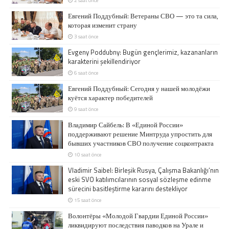
Евгений Поддубный: Ветераны СВО — это та сила,
которая изменит страну
3 saat önce
Evgeny Poddubny: Bugün gençlerimiz, kazananların
karakterini şekillendiriyor
6 saat önce
Евгений Поддубный: Сегодня у нашей молодёжи
куётся характер победителей
9 saat önce
Владимир Сайбель: В «Единой России»
поддерживают решение Минтруда упростить для
бывших участников СВО получение соцконтракта
10 saat önce
Vladimir Saibel: Birleşik Rusya, Çalışma Bakanlığı’nın
eski SVO katılımcılarının sosyal sözleşme edinme
sürecini basitleştirme kararını destekliyor
15 saat önce
Волонтёры «Молодой Гвардии Единой России»
ликвидируют последствия паводков на Урале и