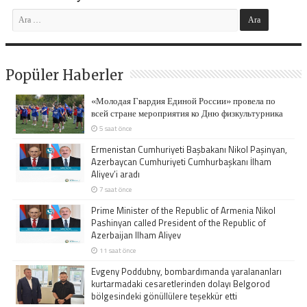
Popüler Haberler
«Молодая Гвардия Единой России» провела по
всей стране мероприятия ко Дню физкультурника
5 saat önce
Ermenistan Cumhuriyeti Başbakanı Nikol Paşinyan,
Azerbaycan Cumhuriyeti Cumhurbaşkanı İlham
Aliyev’i aradı
7 saat önce
Prime Minister of the Republic of Armenia Nikol
Pashinyan called President of the Republic of
Azerbaijan Ilham Aliyev
11 saat önce
Evgeny Poddubny, bombardımanda yaralananları
kurtarmadaki cesaretlerinden dolayı Belgorod
bölgesindeki gönüllülere teşekkür etti