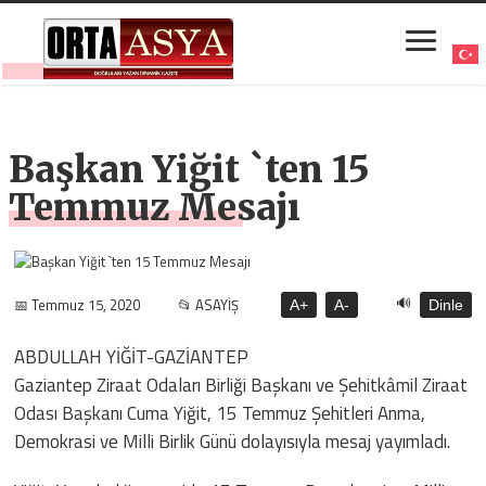
Başkan Yiğit `ten 15
Temmuz Mesajı
🔊
📅 Temmuz 15, 2020
📂 ASAYİŞ
A+
A-
Dinle
ABDULLAH YİĞİT-GAZİANTEP
Gaziantep Ziraat Odaları Birliği Başkanı ve Şehitkâmil Ziraat
Odası Başkanı Cuma Yiğit, 15 Temmuz Şehitleri Anma,
Demokrasi ve Milli Birlik Günü dolayısıyla mesaj yayımladı.