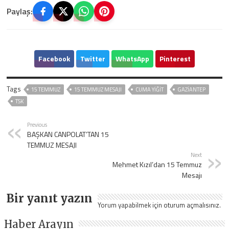
Paylaş:
Facebook
Twitter
WhatsApp
Pinterest
Tags
15 TEMMUZ
15 TEMMUZ MESAJI
CUMA YİĞİT
GAZIANTEP
TSK
Previous
BAŞKAN CANPOLAT’TAN 15
TEMMUZ MESAJI
Next
Mehmet Kızıl’dan 15 Temmuz
Mesajı
Bir yanıt yazın
Yorum yapabilmek için
oturum açmalısınız
.
Haber Arayın