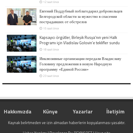
12 saat önce
Евгений Поддубный поблагодарил добровольцев
Белгородской области за мужество в спасении
пострадавших от обстрелов
15 saat önce
Kapsayıcı örgütler, Birleşik Rusya’nın yeni Halk
Programı için Vladislav Golovin’e teklifler sundu
18 saat önce
Инклюзивные организации передали Владиславу
Головину предложения в новую Народную
программу «Единой России»
23 saat önce
Hakkımızda
Künye
Yazarlar
İletişim
Kaynak belirtmeden ve izin almadan haberlerin kopyalanması yasaktır.