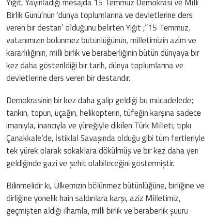
Yiğit, Yayınladığı mesajda 15 Temmuz Demokrasi ve Milli
Birlik Günü’nün ‘dünya toplumlarına ve devletlerine ders
veren bir destan’ olduğunu belirten Yiğit ;“15 Temmuz,
vatanımızın bölünmez bütünlüğünün, milletimizin azim ve
kararlılığının, milli birlik ve beraberliğinin bütün dünyaya bir
kez daha gösterildiği bir tarih, dünya toplumlarına ve
devletlerine ders veren bir destandır.
Demokrasinin bir kez daha galip geldiği bu mücadelede;
tankın, topun, uçağın, helikopterin, tüfeğin karşına sadece
imanıyla, inancıyla ve yüreğiyle dikilen Türk Milleti; tıpkı
Çanakkale’de, İstiklal Savaşında olduğu gibi tüm fertleriyle
tek yürek olarak sokaklara dökülmüş ve bir kez daha yeri
geldiğinde gazi ve şehit olabileceğini göstermiştir.
Bilinmelidir ki, Ülkemizin bölünmez bütünlüğüne, birliğine ve
dirliğine yönelik hain saldırılara karşı, aziz Milletimiz,
geçmişten aldığı ilhamla, milli birlik ve beraberlik şuuru