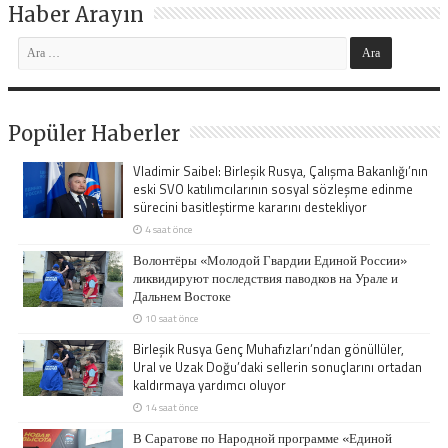
Haber Arayın
Popüler Haberler
Vladimir Saibel: Birleşik Rusya, Çalışma Bakanlığı’nın
eski SVO katılımcılarının sosyal sözleşme edinme
sürecini basitleştirme kararını destekliyor
4 saat önce
Волонтёры «Молодой Гвардии Единой России»
ликвидируют последствия паводков на Урале и
Дальнем Востоке
10 saat önce
Birleşik Rusya Genç Muhafızları’ndan gönüllüler,
Ural ve Uzak Doğu’daki sellerin sonuçlarını ortadan
kaldırmaya yardımcı oluyor
14 saat önce
В Саратове по Народной программе «Единой