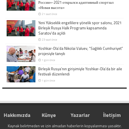
России»-2021 открылся адаптивный спортзал
«Новая высота»
21 saat önce
Yeni Yükseklik engellilere yönelik spor salonu, 2021
Birleşik Rusya Halk Programı kapsamında
Saratov’da açıldı
23 saat önce
Yoshkar-Ola’da Nikolai Valuev, “Sağlıklı Cumhuriyet”
projesiyle tanıştı
1 gün önce
Birleşik Rusya’nın girişimiyle Yoshkar-Ola’da bir aile
festivali düzenlendi
1 gün önce
Hakkımızda
Künye
Yazarlar
İletişim
Kaynak belirtmeden ve izin almadan haberlerin kopyalanması yasaktır.