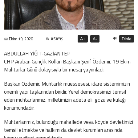
🔊
📅 Ekim 19, 2020
📂 ASAYİŞ
A+
A-
Dinle
ABDULLAH YİĞİT-GAZİANTEP
CHP Araban Gençlik Kolları Başkanı Şerif Özdemir, 19 Ekim
Muhtarlar Günü dolayısıyla bir mesaj yayımladı.
Başkan Özdemir, Muhtarlık müessesesi, idare sistemimizin
önemli yapı taşlarından biridir. Yerel demokrasimizi temsil
eden muhtarlarımız, milletimizin adeta eli, gözü ve kulağı
konumundadır.
Muhtarlarımız, bulunduğu mahallede veya köyde devletimizi
temsil etmekte ve halkımızla devlet kurumları arasında
köprü vazifesi görmektedir.