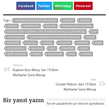
Facebook
Twitter
WhatsApp
Pinterest
Tags
19 EKIM MUHTARLAR GÜNÜ MESAJI
AK PARTİ
ANKARA
AVRUPA
AZERBAYCAN
BAHÇELİ
BAŞKAN ŞERİF ÖZDEMİR
BAŞKAN ŞERIF ÖZDEMIR` DEN 19 EKIM MUHTARLAR GÜNÜ MESAJI
CHP
CHP ARABAN
CUMHURBAŞKANI RECEP TAYYIP ERDOĞAN
DÜNYA
EKONOMİ
GOOGLE
GÜNCEL
GÜNDEM
ISTANBUL
İZMIR
KILIÇDAROĞLU
MAGAZİN
MHP
PANDEMİ
SAĞLIK
ŞERIF ÖZDEMIR
SİYASET
SON DAKIKA
SPOR
TÜRKİYE
Previous
Başkan Aziz Akkuş `tan 19 Ekim
Muhtarlar Günü Mesajı
Next
Cevdet Yıldırım `dan 19 Ekim
Muhtarlar Günü Mesajı
Bir yanıt yazın
Yorum yapabilmek için
oturum açmalısınız
.