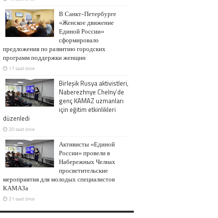
В Санкт-Петербурге
«Женское движение
Единой России»
сформировало
предложения по развитию городских
программ поддержки женщин
17 saat önce
Birleşik Rusya aktivistleri,
Naberezhnye Chelny’de
genç KAMAZ uzmanları
için eğitim etkinlikleri
düzenledi
20 saat önce
Активисты «Единой
России» провели в
Набережных Челнах
просветительские
мероприятия для молодых специалистов
КАМАЗа
21 saat önce