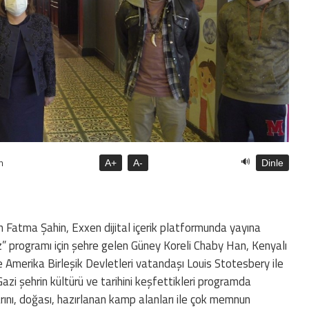
🔊
n
A+
A-
Dinle
Fatma Şahin, Exxen dijital içerik platformunda yayına
z” programı için şehre gelen Güney Koreli Chaby Han, Kenyalı
ve Amerika Birleşik Devletleri vatandaşı Louis Stotesbery ile
azi şehrin kültürü ve tarihini keşfettikleri programda
rını, doğası, hazırlanan kamp alanları ile çok memnun