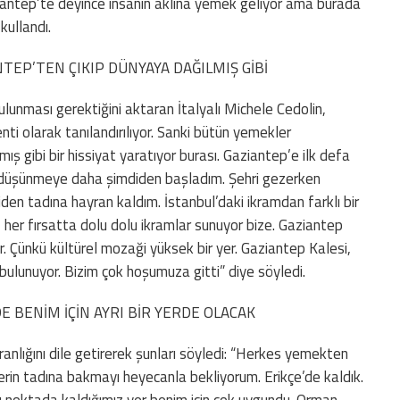
ziantep’te deyince insanın aklına yemek geliyor ama burada
kullandı.
TEP’TEN ÇIKIP DÜNYAYA DAĞILMIŞ GİBİ
lunması gerektiğini aktaran İtalyalı Michele Cedolin,
i olarak tanılandırılıyor. Sanki bütün yemekler
ş gibi bir hissiyat yaratıyor burası. Gaziantep’e ilk defa
e düşünmeye daha şimdiden başladım. Şehri gezerken
iden tadına hayran kaldım. İstanbul’daki ikramdan farklı bir
her fırsatta dolu dolu ikramlar sunuyor bize. Gaziantep
ir. Çünkü kültürel mozaği yüksek bir yer. Gaziantep Kalesi,
 bulunuyor. Bizim çok hoşumuza gitti” diye söyledi.
E BENİM İÇİN AYRI BİR YERDE OLACAK
anlığını dile getirerek şunları söyledi: “Herkes yemekten
rin tadına bakmayı heyecanla bekliyorum. Erikçe’de kaldık.
u noktada kaldığımız yer benim için çok uygundu. Orman