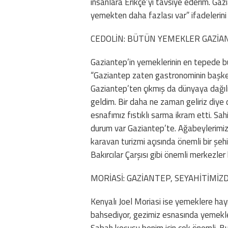
insanlara Erikçe’yi tavsiye ederim. Ga
yemekten daha fazlası var” ifadelerini 
CEDOLİN: BÜTÜN YEMEKLER GAZİAN
Gaziantep’in yemeklerinin en tepede bu
“Gaziantep zaten gastronominin başkent
Gaziantep’ten çıkmış da dünyaya dağılmı
geldim. Bir daha ne zaman geliriz diy
esnafımız fıstıklı sarma ikram etti. Sah
durum var Gaziantep’te. Ağabeylerimiz 
karavan turizmi açısında önemli bir şeh
Bakırcılar Çarşısı gibi önemli merkezler
MORİASİ: GAZİANTEP, SEYAHİTİMİZD
Kenyalı Joel Moriasi ise yemeklere hayr
bahsediyor, gezimiz esnasında yemekle
Sabah koşusu benim için çok önemli. B