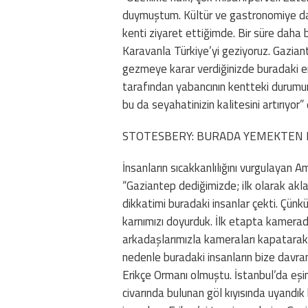
duymuştum. Kültür ve gastronomiye da
kenti ziyaret ettiğimde. Bir süre daha 
Karavanla Türkiye’yi geziyoruz. Gaziante
gezmeye karar verdiğinizde buradaki en
tarafından yabancının kentteki durumunun
bu da seyahatinizin kalitesini artırıyor” 
STOTESBERY: BURADA YEMEKTEN D
İnsanların sıcakkanlılığını vurgulayan 
“Gaziantep dediğimizde; ilk olarak akl
dikkatimi buradaki insanlar çekti. Çü
karnımızı doyurduk. İlk etapta kamerad
arkadaşlarımızla kameraları kapatarak 
nedenle buradaki insanların bize davran
Erikçe Ormanı olmuştu. İstanbul’da eşin
civarında bulunan göl kıyısında uyandı