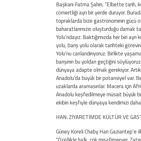
Başkanı Fatma Şahin, “Elbette tarih, kü
cömertliği ayrı bir yerde duruyor. Bur
topraklarda bize gastronominin gücü olm
baharatlarımızın oluşturduğu damak tadın
Yolu’ndayız. Baktığımızda her biri ayrı k
yolu, barış yolu olarak tarihteki görevi
Yolu’nu canlandırıyoruz. Birlikte yaşa
barışının bu yoldan geçtiğini söylüyoru
dünyaya adapte olmak gerekiyor. Artık
Anadolu’da büyük bir potansiyel var. B
uzaklarda aramasınlar. Macera için Afri
Anadolu keşfedilmeye müsait büyük bir c
ekibin keşfiyle dünyaya kendimizi daha 
HAN: ZİYARETİMDE KÜLTÜR VE GA
Güney Koreli Chaby Han Gaziantep’e ilk
“Özellikle halk, çok misafirperver. Zat