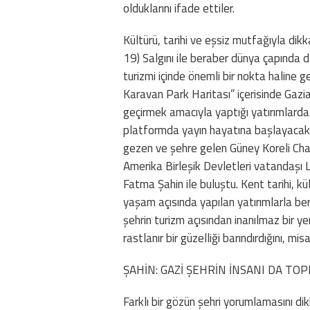
olduklarını ifade ettiler.
Kültürü, tarihi ve eşsiz mutfağıyla dik
19) Salgını ile beraber dünya çapında d
turizmi içinde önemli bir nokta haline 
Karavan Park Haritası” içerisinde Gazi
geçirmek amacıyla yaptığı yatırımlarda
platformda yayın hayatına başlayacak B
gezen ve şehre gelen Güney Koreli Chab
Amerika Birleşik Devletleri vatandaşı
Fatma Şahin ile buluştu. Kent tarihi, 
yaşam açısında yapılan yatırımlarla bera
şehrin turizm açısından inanılmaz bir y
rastlanır bir güzelliği barındırdığını, mi
ŞAHİN: GAZİ ŞEHRİN İNSANI DA TO
Farklı bir gözün şehri yorumlamasını d