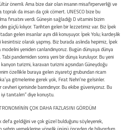
ltür önemli. Ama bize dair olan insanın misafirperverliği ve
ada toprak da insan da çok cömert. UNESCO bize bu
a fırsatını verdi. Güneşin sağladığı D vitamini bizim
ı güçlü kılıyor. Tarihten gelen bir lezzetimiz var. Biz İpek
ıtadan gelen insanlar aynı dili konuşuyor. İpek Yolu; kardeşlik
ni kesintisiz olarak yapmış. Biz burada aslında hepimiz, İpek
ma modelini yeniden canlandırıyoruz. Bugün dünyaya dünya
z. Tabi pandemiden sonra yeni bir dünya kuruluyor. Bu yeni
 kanyon turizmi, karavan turizmi açısından Güneydoğu
enim özellikle buraya gelen ziyaretçi grubundan ricam
ka’ya gitmelerine gerek yok, Fırat Nehri’ne gelsinler.
evheri içerisinde barındırıyor. Bu ekibe güveniyoruz. Bu
iyi tanıtalım” diye konuştu.
STRONOMİNİN ÇOK DAHA FAZLASINI GÖRDÜM
 defa geldiğini ve çok güzel bulduğunu söyleyerek,
en şehrin yemeklerine yönelik ününü önceden de biliyordum,