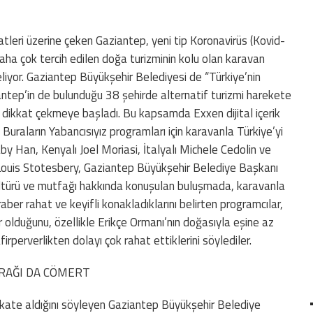
katleri üzerine çeken Gaziantep, yeni tip Koronavirüs (Kovid-
aha çok tercih edilen doğa turizminin kolu olan karavan
geliyor. Gaziantep Büyükşehir Belediyesi de “Türkiye’nin
antep’in de bulunduğu 38 şehirde alternatif turizmi harekete
 dikkat çekmeye başladı. Bu kapsamda Exxen dijital içerik
uraların Yabancısıyız programları için karavanla Türkiye’yi
y Han, Kenyalı Joel Moriasi, İtalyalı Michele Cedolin ve
 Louis Stotesbery, Gaziantep Büyükşehir Belediye Başkanı
kültürü ve mutfağı hakkında konuşulan buluşmada, karavanla
ber rahat ve keyifli konakladıklarını belirten programcılar,
er olduğunu, özellikle Erikçe Ormanı’nın doğasıyla eşine az
safirperverlikten dolayı çok rahat ettiklerini söylediler.
PRAĞI DA CÖMERT
ikkate aldığını söyleyen Gaziantep Büyükşehir Belediye