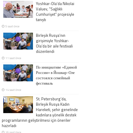
Yoshkar-Ola’da Nikolai
Valuev, “Sağlıklı
Cumhuriyet” projesiyle
tanıştı
5 saat önce
Birleşik Rusya’nın
girişimiyle Yoshkar-
Ola’da bir aile festivali
düzenlendi
11 saat önce
По инициативе «Единой
России» в Йошкар-Оле
состоялся семейный
фестиваль
14 saat önce
St. Petersburg’da,
Birleşik Rusya Kadın
Hareketi, şehir genelinde
kadınlara yönelik destek
programlarının geliştirilmesi için öneriler
hazırladı
16 saat önce