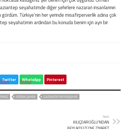
aziantep seyahatimde diğer şehirlere nazaran insanlarının
gördüm. Türkiye’nin her yerinde misafirperverlik adına çok
tep seyahatimin ardından bu konuda benim için ayrı bir
Twitter
WhatsApp
Pinterest
PIMIZ
FATMA ŞAHİN
GAZİANTEP BÜYÜKŞEHİR
Next
KILIÇDAROĞLU’NDAN
BEYLİKDÜZÜ’NE ZİYARET