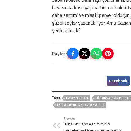
havasında koşu yapma fırsatım oldu. G
daha samimi ve misafirperver olduğunu 
güzel şeyler yaşanabiliyor. Ama Gazian
yerde olacak.”
Paylaş:
Facebook
Tags
BAŞKAN ŞAHİN
BIZ BURADA ASLINDA HE
İPEK YOLU’NU CANLANDIRIYORUZ
Previous
“Ona Bir Şans Ver” filminin
çekimlerine Ocak ayının sonunda