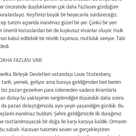
ir öncesinde duyduklarımın çok daha fazlasını gördüğüm
buralardayız. Keşfimizi büyük bir heyecanla sürdüreceğiz.
p turizm açısında inanılmaz güzel bir yer. Çünkü bir yeri
 önemli kıstaslardan biri de kuşkusuz insanlar oluyor. Halk
 kabul edilebilir bir nitelik taşıması, mutluluk veriyor. Tabi
dedi.
AHA FAZLASI VAR
Amerika Birleşik Devletleri vatandaşı Louis Stotesbery,
a tarih, yemek, geliyor ama buraya geldiğimden beri benim
nkü biz pazarı gezerken para ödemeden sadece ikramlarla
an dolayı bu yaklaşımın sergilendiğini düşündük daha sonra
da pazarı dolaştığımızda aynı şeyin yaşandığını gördük. Bu
ışlarını inanılmaz buldum. Şehre geldiğimizde ilk durağımız
e rastlanılmayacak bir doğa ile karşı karşıya kaldık. Ormanın
k bu sabah. Karavan turizmini seven ve gerçekleştiren