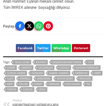
Allah Rahmet Eylesin mekânı cennet olsun.
Tüm İMREK ailesine başsağlığı diliyoruz.
Paylaş:
Facebook
Twitter
WhatsApp
Pinterest
Tags
`İN ACI GÜNÜ
AK PARTİ
BAŞKAN MEHMET İMREK
CHP
DÜNYA
EMNİYET
GELIŞMELER
GOOGLE
GOOGLE HABERLER
GÜNCEL HABER
GÜNDEM
HABER. ANKARA
HABERLER
HAYAT
İLLER
ISTANBUL
JANDARMA
KÜLTÜR SANAT
MAGAZİN
MHP
SALGIN
SİYASET
SİYASİLER
SON DAKIKA
TSK
TÜRKİYE
ÜLKELER
VIRÜS
Previous
KARANTİNADAKİ VATANDAŞLARA