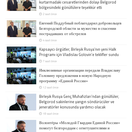
kurtarmadaki cesaretlerinden dolayı Belgorod
bölgesindeki gönüllülere teşekkür etti
2 saat önce
Евгений Поддубный поблагодарил добровольцев
Белгородской области за мужество в спасении
пострадавших от обстрелов
4 saat önce
Kapsayıcı örgütler, Birleşik Rusya’nın yeni Halk
Programı için Vladislav Golovin’e teklifler sundu
7 saat önce
Инклюзивные организации передали Владиславу
Головину предложения в новую Народную
программу «Единой России»
12 saat önce
Birleşik Rusya Genç Muhafızları’ndan gönüllüler,
Belgorod sakinlerine yangın söndürücüler ve
jeneratörler konusunda yardımcı olacak
18 saat önce
Волонтёры «Молодой Гвардии Единой России»
помогут белгородцам с огнетушителями и