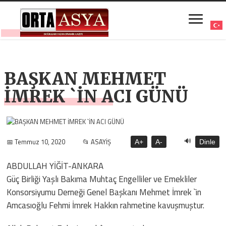
BAŞKAN MEHMET
İMREK `İN ACI GÜNÜ
🔊
📅 Temmuz 10, 2020
📂 ASAYİŞ
A+
A-
Dinle
ABDULLAH YİĞİT-ANKARA
Güç Birliği Yaşlı Bakıma Muhtaç Engelliler ve Emekliler
Konsorsiyumu Derneği Genel Başkanı Mehmet İmrek `in
Amcasıoğlu Fehmi İmrek Hakkın rahmetine kavuşmuştur.