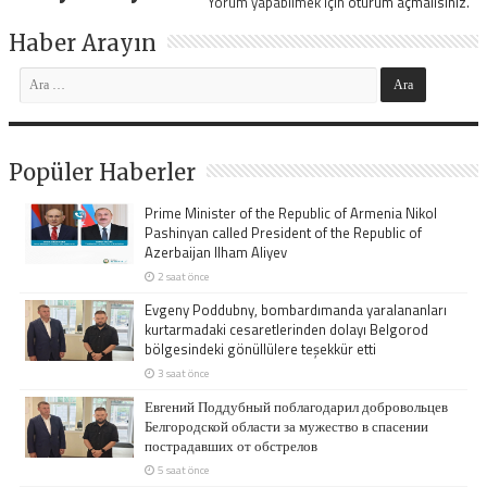
Yorum yapabilmek için
oturum açmalısınız
.
Haber Arayın
Popüler Haberler
Prime Minister of the Republic of Armenia Nikol
Pashinyan called President of the Republic of
Azerbaijan Ilham Aliyev
2 saat önce
Evgeny Poddubny, bombardımanda yaralananları
kurtarmadaki cesaretlerinden dolayı Belgorod
bölgesindeki gönüllülere teşekkür etti
3 saat önce
Евгений Поддубный поблагодарил добровольцев
Белгородской области за мужество в спасении
пострадавших от обстрелов
5 saat önce