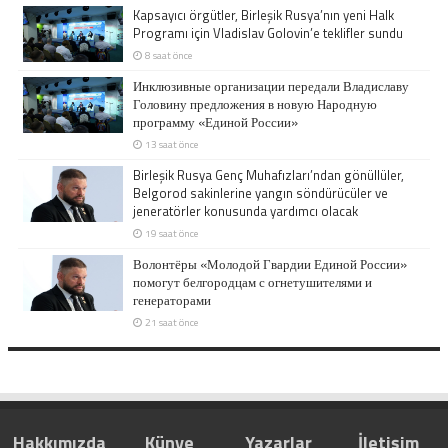
Kapsayıcı örgütler, Birleşik Rusya’nın yeni Halk
Programı için Vladislav Golovin’e teklifler sundu
8 saat önce
Инклюзивные организации передали Владиславу
Головину предложения в новую Народную
программу «Единой России»
13 saat önce
Birleşik Rusya Genç Muhafızları’ndan gönüllüler,
Belgorod sakinlerine yangın söndürücüler ve
jeneratörler konusunda yardımcı olacak
19 saat önce
Волонтёры «Молодой Гвардии Единой России»
помогут белгородцам с огнетушителями и
генераторами
21 saat önce
Hakkımızda
Künye
Yazarlar
İletişim