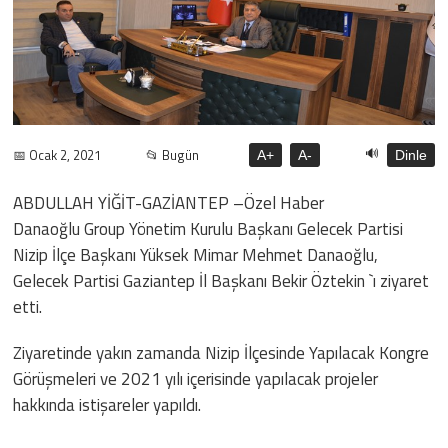
🔊
📅 Ocak 2, 2021
📂 Bugün
A+
A-
Dinle
ABDULLAH YİĞİT-GAZİANTEP –Özel Haber
Danaoğlu Group Yönetim Kurulu Başkanı Gelecek Partisi
Nizip İlçe Başkanı Yüksek Mimar Mehmet Danaoğlu,
Gelecek Partisi Gaziantep İl Başkanı Bekir Öztekin `ı ziyaret
etti.
Ziyaretinde yakın zamanda Nizip İlçesinde Yapılacak Kongre
Görüşmeleri ve 2021 yılı içerisinde yapılacak projeler
hakkında istişareler yapıldı.