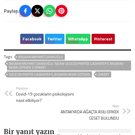
Paylaş:
Facebook
Twitter
WhatsApp
Pinterest
Tags
BAŞKAN MEHMET DANAOĞLU
BAŞKAN MEHMET DANAOĞLU `NDAN GELECEK PARTISI GAZIANTEP İL BAŞKANI
BEKIR ÖZTEKIN `E ZIYARET
GELECEK PARTISI GAZIANTEP İL BAŞKANI BEKIR ÖZTEKIN
ZIYARET
Previous
Covid-19 çocukların psikolojisini
nasıl etkiliyor?
Next
ANTAKYA’DA AĞAÇTA ASILI ERKEK
CESET BULUNDU
Bir yanıt yazın