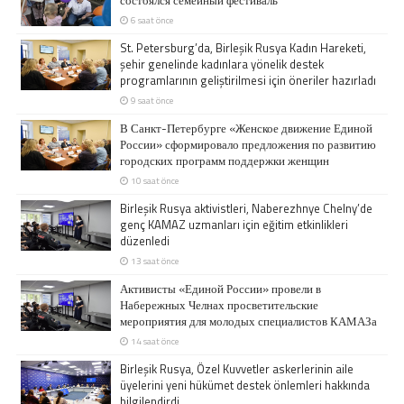
6 saat önce
St. Petersburg’da, Birleşik Rusya Kadın Hareketi,
şehir genelinde kadınlara yönelik destek
programlarının geliştirilmesi için öneriler hazırladı
9 saat önce
В Санкт-Петербурге «Женское движение Единой
России» сформировало предложения по развитию
городских программ поддержки женщин
10 saat önce
Birleşik Rusya aktivistleri, Naberezhnye Chelny’de
genç KAMAZ uzmanları için eğitim etkinlikleri
düzenledi
13 saat önce
Активисты «Единой России» провели в
Набережных Челнах просветительские
мероприятия для молодых специалистов КАМАЗа
14 saat önce
Birleşik Rusya, Özel Kuvvetler askerlerinin aile
üyelerini yeni hükümet destek önlemleri hakkında
bilgilendirdi