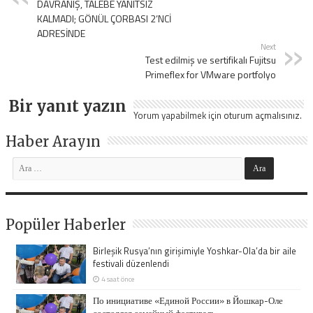
DAVRANIŞ, TALEBE YANITSIZ
KALMADI; GÖNÜL ÇORBASI 2’NCİ
ADRESİNDE
Next
Test edilmiş ve sertifikalı Fujitsu
Primeflex for VMware portfolyo
Bir yanıt yazın
Yorum yapabilmek için
oturum açmalısınız
.
Haber Arayın
Popüler Haberler
Birleşik Rusya’nın girişimiyle Yoshkar-Ola’da bir aile
festivali düzenlendi
4 saat önce
По инициативе «Единой России» в Йошкар-Оле
состоялся семейный фестиваль