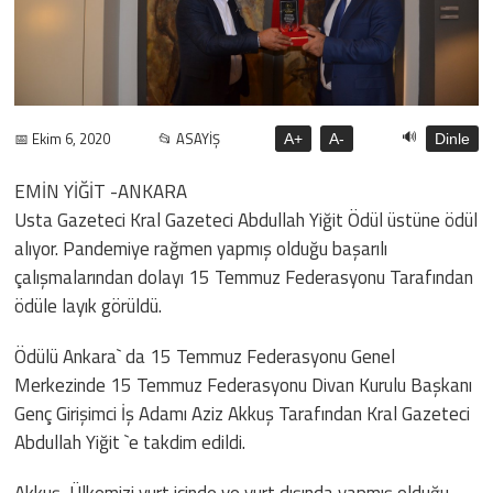
🔊
📅 Ekim 6, 2020
📂 ASAYİŞ
A+
A-
Dinle
EMİN YİĞİT -ANKARA
Usta Gazeteci Kral Gazeteci Abdullah Yiğit Ödül üstüne ödül
alıyor. Pandemiye rağmen yapmış olduğu başarılı
çalışmalarından dolayı 15 Temmuz Federasyonu Tarafından
ödüle layık görüldü.
Ödülü Ankara` da 15 Temmuz Federasyonu Genel
Merkezinde 15 Temmuz Federasyonu Divan Kurulu Başkanı
Genç Girişimci İş Adamı Aziz Akkuş Tarafından Kral Gazeteci
Abdullah Yiğit `e takdim edildi.
Akkuş, Ülkemizi yurt içinde ve yurt dışında yapmış olduğu