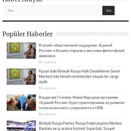
Popüler Haberler
В штабе общественной поддержки «Единой
России» в Казани открылась выставка философской
живописи
1 saat önce
Kazan’daki Birleşik Rusya Halk Destekleme Genel
Merkezi’nde felsefi resimlerden oluşan bir sergi
açıldı
4 saat önce
Владислав Головин: Новая Народная программа
«Единой России» будет ориентирована на развитие
технологического суверенитета и ОПК
5 saat önce
Birleşik Rusya Partisi, Rusya Federasyonu Merkez
Bankası ve iş arama hizmeti SuperJob, Sovyet