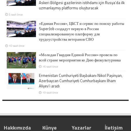
Askeri Bölgesi gazilerinin istihdamı için Rusya’da ilk
uzmanlaşmış platformu oluşturacak
5 saat önce
«Единая Россия», ЦБСТ и сервис по поиску работы
SuperJob создадут первую в России
специализированную платформу для
трудоустройства ветеранов СВО
10 saat önce
«Молодая Гвардия Единой России» провела по
всей стране мероприятия ко Дню физкультурника
16 saat önce
Ermenistan Cumhuriyeti Başbakanı Nikol Paşinyan,
Azerbaycan Cumhuriyeti Cumhurbaşkanı İlham
Aliyev’i aradı
19 saat önce
Hakkımızda
Künye
Yazarlar
İletişim