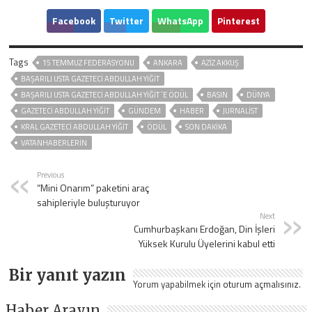
Facebook
Twitter
WhatsApp
Pinterest
Tags
15 TEMMUZ FEDERASYONU
ANKARA
AZİZ AKKUŞ
BAŞARILI USTA GAZETECİ ABDULLAH YİĞİT
BAŞARILI USTA GAZETECİ ABDULLAH YİĞİT `E ÖDÜL
BASIN
DÜNYA
GAZETECİ ABDULLAH YİĞİT
GÜNDEM
HABER
JURNALIST
KRAL GAZETECİ ABDULLAH YİĞİT
ÖDÜL
SON DAKIKA
VATANHABERLERİN
Previous
“Mini Onarım” paketini araç
sahipleriyle buluşturuyor
Next
Cumhurbaşkanı Erdoğan, Din İşleri
Yüksek Kurulu Üyelerini kabul etti
Bir yanıt yazın
Yorum yapabilmek için
oturum açmalısınız
.
Haber Arayın