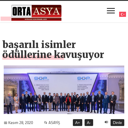
başarılı isimler
ödüllerine kavuşuyor
🔊
📅 Kasım 28, 2020
📂 ASAYİŞ
A+
A-
Dinle