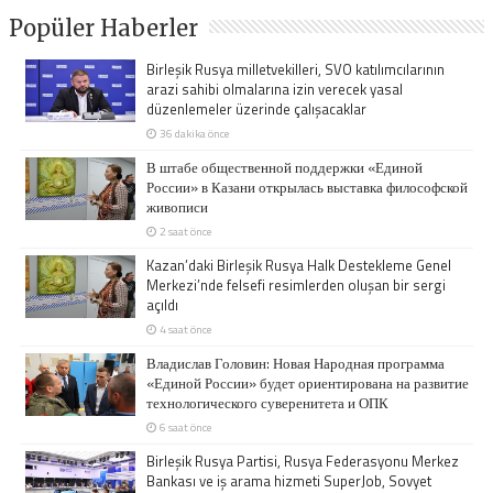
Popüler Haberler
Birleşik Rusya milletvekilleri, SVO katılımcılarının
arazi sahibi olmalarına izin verecek yasal
düzenlemeler üzerinde çalışacaklar
36 dakika önce
В штабе общественной поддержки «Единой
России» в Казани открылась выставка философской
живописи
2 saat önce
Kazan’daki Birleşik Rusya Halk Destekleme Genel
Merkezi’nde felsefi resimlerden oluşan bir sergi
açıldı
4 saat önce
Владислав Головин: Новая Народная программа
«Единой России» будет ориентирована на развитие
технологического суверенитета и ОПК
6 saat önce
Birleşik Rusya Partisi, Rusya Federasyonu Merkez
Bankası ve iş arama hizmeti SuperJob, Sovyet