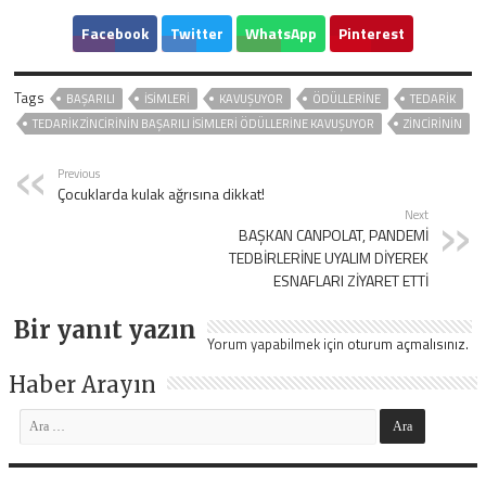
Facebook
Twitter
WhatsApp
Pinterest
Tags
BAŞARILI
ISIMLERI
KAVUŞUYOR
ÖDÜLLERINE
TEDARIK
TEDARIK ZINCIRININ BAŞARILI ISIMLERI ÖDÜLLERINE KAVUŞUYOR
ZINCIRININ
Previous
Çocuklarda kulak ağrısına dikkat!
Next
BAŞKAN CANPOLAT, PANDEMİ
TEDBİRLERİNE UYALIM DİYEREK
ESNAFLARI ZİYARET ETTİ
Bir yanıt yazın
Yorum yapabilmek için
oturum açmalısınız
.
Haber Arayın