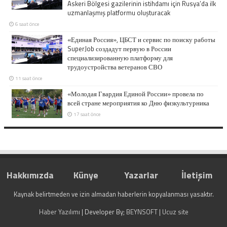
Askeri Bölgesi gazilerinin istihdamı için Rusya’da ilk
uzmanlaşmış platformu oluşturacak
6 saat önce
«Единая Россия», ЦБСТ и сервис по поиску работы
SuperJob создадут первую в России
специализированную платформу для
трудоустройства ветеранов СВО
11 saat önce
«Молодая Гвардия Единой России» провела по
всей стране мероприятия ко Дню физкультурника
17 saat önce
Hakkımızda
Künye
Yazarlar
İletişim
Kaynak belirtmeden ve izin almadan haberlerin kopyalanması yasaktır.
Haber Yazılımı
| Developer By;
BEYNSOFT
|
Ucuz site