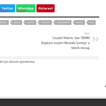
Twitter
WhatsApp
Pinterest
RENCI
SINAV
SURİYE
TÜRKİYE
ÜNİVERSİTE
YARIŞI
YÖS
Next
Cevdet Yıldırım `dan TBMM
Başkanı seçilen Mustafa Şentop’ a
tebrik mesajı
ek için
oturum açmalısınız
.