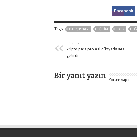
Facebook
Tags
BARIŞ PINARI
EĞITIM
HALK
ÖĞ
Previous
kripto para projesi dünyada ses
getirdi
Bir yanıt yazın
Yorum yapabilm