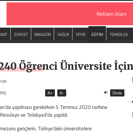
Reklam Alanı
ANAT
SİYASET
MAGAZİN
SAĞLIK
SPOR
EĞİTİM
TEKNOLOJİ
240 Öğrenci Üniversite İçin
🔊
AYİŞ
A+
A-
Dinle
san’da yapılması gerekirken 5 Temmuz 2020 tarihine
 Resulayn ve Telabyad’da yapıldı.
 mezunu gençlerin, Türkiye’deki üniversitelere