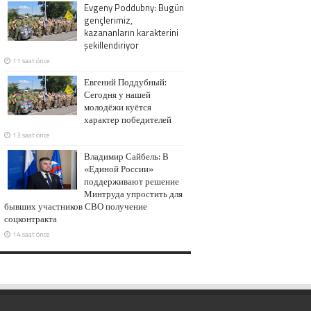
Evgeny Poddubny: Bugün
gençlerimiz,
kazananların karakterini
şekillendiriyor
11 saat önce
Евгений Поддубный:
Сегодня у нашей
молодёжи куётся
характер победителей
13 saat önce
Владимир Сайбель: В
«Единой России»
поддерживают решение
Минтруда упростить для
бывших участников СВО получение
соцконтракта
14 saat önce