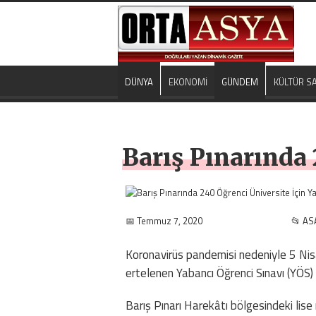
DÜNYA
EKONOMİ
GÜNDEM
KÜLTÜR S
Barış Pınarında 
📅 Temmuz 7, 2020
📂 AS
Koronavirüs pandemisi nedeniyle 5 Ni
ertelenen Yabancı Öğrenci Sınavı (YÖS)
Barış Pınarı Harekâtı bölgesindeki lise