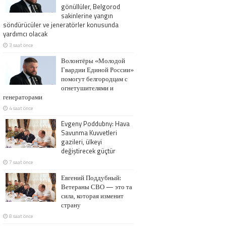
gönüllüler, Belgorod
sakinlerine yangın
söndürücüler ve jeneratörler konusunda
yardımcı olacak
3 saat önce
Волонтёры «Молодой
Гвардии Единой России»
помогут белгородцам с
огнетушителями и
генераторами
4 saat önce
Evgeny Poddubny: Hava
Savunma Kuvvetleri
gazileri, ülkeyi
değiştirecek güçtür
7 saat önce
Евгений Поддубный:
Ветераны СВО — это та
сила, которая изменит
страну
8 saat önce