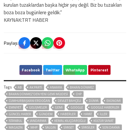
kurulan tuzaklardan başka hiçbir şey değil. Biz bu tuzakları
boza boza bugünlere geldik.”
KAYNAK:TRT HABER
Paylaş:
Facebook
Twitter
WhatsApp
Pinterest
Tags
AB
AK PARTİ
ANKARA
BAKAN DÖNMEZ
BAKAN DÖNMEZ'DEN YENI GEMI MÜJDESI
CHP
CUMHURBAŞKANI ERDOĞAN
DEVLET BAHÇELİ
DÜNYA
EKONOMİ
EMNİYET
GELIŞMELER
GEMI
GOOGLE
GOOGLE HABERLER
GÜNCEL HABER
GÜNDEM
HABERLER
HAYAT
İLLER
ISTANBUL
JANDARMA
KEMAL KILIÇDAROĞLU
KÜLTÜR SANAT
MAGAZİN
MHP
SALGIN
SİYASET
SİYASİLER
SON DAKIKA