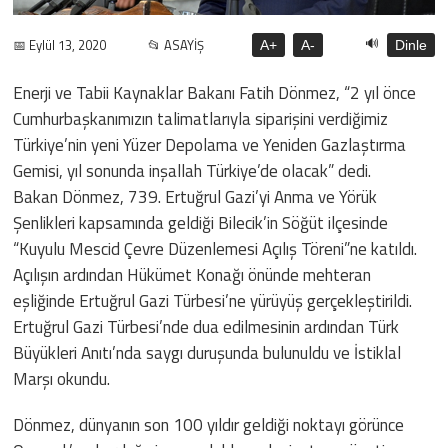
🔊
📅 Eylül 13, 2020
📂 ASAYİŞ
A+
A-
Dinle
Enerji ve Tabii Kaynaklar Bakanı Fatih Dönmez, “2 yıl önce
Cumhurbaşkanımızın talimatlarıyla siparişini verdiğimiz
Türkiye’nin yeni Yüzer Depolama ve Yeniden Gazlaştırma
Gemisi, yıl sonunda inşallah Türkiye’de olacak” dedi.
Bakan Dönmez, 739. Ertuğrul Gazi’yi Anma ve Yörük
Şenlikleri kapsamında geldiği Bilecik’in Söğüt ilçesinde
“Kuyulu Mescid Çevre Düzenlemesi Açılış Töreni”ne katıldı.
Açılışın ardından Hükümet Konağı önünde mehteran
eşliğinde Ertuğrul Gazi Türbesi’ne yürüyüş gerçekleştirildi.
Ertuğrul Gazi Türbesi’nde dua edilmesinin ardından Türk
Büyükleri Anıtı’nda saygı duruşunda bulunuldu ve İstiklal
Marşı okundu.
Dönmez, dünyanın son 100 yıldır geldiği noktayı görünce