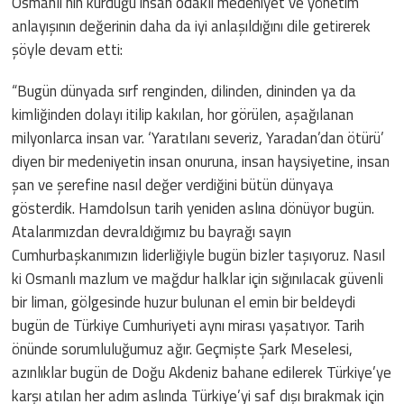
Osmanlı’nın kurduğu insan odaklı medeniyet ve yönetim
anlayışının değerinin daha da iyi anlaşıldığını dile getirerek
şöyle devam etti:
“Bugün dünyada sırf renginden, dilinden, dininden ya da
kimliğinden dolayı itilip kakılan, hor görülen, aşağılanan
milyonlarca insan var. ‘Yaratılanı severiz, Yaradan’dan ötürü’
diyen bir medeniyetin insan onuruna, insan haysiyetine, insan
şan ve şerefine nasıl değer verdiğini bütün dünyaya
gösterdik. Hamdolsun tarih yeniden aslına dönüyor bugün.
Atalarımızdan devraldığımız bu bayrağı sayın
Cumhurbaşkanımızın liderliğiyle bugün bizler taşıyoruz. Nasıl
ki Osmanlı mazlum ve mağdur halklar için sığınılacak güvenli
bir liman, gölgesinde huzur bulunan el emin bir beldeydi
bugün de Türkiye Cumhuriyeti aynı mirası yaşatıyor. Tarih
önünde sorumluluğumuz ağır. Geçmişte Şark Meselesi,
azınlıklar bugün de Doğu Akdeniz bahane edilerek Türkiye’ye
karşı atılan her adım aslında Türkiye’yi saf dışı bırakmak için