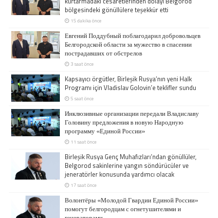
kurtarmadaki cesaretlerinden dolayı Belgorod
bölgesindeki gönüllülere teşekkür etti
15 dakika önce
Евгений Поддубный поблагодарил добровольцев
Белгородской области за мужество в спасении
пострадавших от обстрелов
3 saat önce
Kapsayıcı örgütler, Birleşik Rusya’nın yeni Halk
Programı için Vladislav Golovin’e teklifler sundu
5 saat önce
Инклюзивные организации передали Владиславу
Головину предложения в новую Народную
программу «Единой России»
11 saat önce
Birleşik Rusya Genç Muhafızları’ndan gönüllüler,
Belgorod sakinlerine yangın söndürücüler ve
jeneratörler konusunda yardımcı olacak
17 saat önce
Волонтёры «Молодой Гвардии Единой России»
помогут белгородцам с огнетушителями и
генераторами