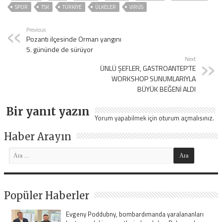
SPOR
TSK
TÜRKİYE
ÜLKELER
VIRÜS
Previous
Pozantı ilçesinde Orman yangını
5. gününde de sürüyor
Next
ÜNLÜ ŞEFLER, GASTROANTEP’TE
WORKSHOP SUNUMLARIYLA
BÜYÜK BEĞENİ ALDI
Bir yanıt yazın
Yorum yapabilmek için
oturum açmalısınız
.
Haber Arayın
Popüler Haberler
Evgeny Poddubny, bombardımanda yaralananları