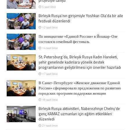
projesiyle tanıştı
5 saat önce
Birleşik Rusya’nın girişimiyle Yoshkar-Ola’da bir aile
festivali düzenlendi
12 saat önce
По инициативе «Единой России» в Йошкар-Оле
состоялся семейный фестиваль
14 saat önce
St. Petersburg’da, Birleşik Rusya Kadın Hareketi,
şehir genelinde kadınlara yönelik destek
programlarının geliştirilmesi için öneriler hazırladı
17 saat önce
В Санкт-Петербурге «Женское движение Единой
России» сформировало предложения по развитию
городских программ поддержки женщин
18 saat önce
Birleşik Rusya aktivistleri, Naberezhnye Chelny’de
genç KAMAZ uzmanları için eğitim etkinlikleri
düzenledi
21 saat önce