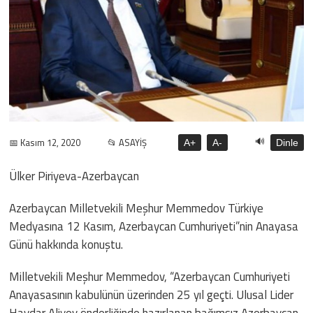
🔊
📅 Kasım 12, 2020
📂 ASAYİŞ
A+
A-
Dinle
Ülker Piriyeva-Azerbaycan
Azerbaycan Milletvekili Meşhur Memmedov Türkiye
Medyasına 12 Kasım, Azerbaycan Cumhuriyeti”nin Anayasa
Günü hakkında konuştu.
Milletvekili Meşhur Memmedov, “Azerbaycan Cumhuriyeti
Anayasasının kabulünün üzerinden 25 yıl geçti. Ulusal Lider
Haydar Aliyev önderliğinde hazırlanan bağımsız Azerbaycan