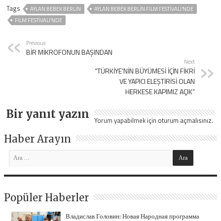
Tags
AYLAN BEBEK BERLİN
AYLAN BEBEK BERLİN FİLM FESTİVALİ’NDE
FİLM FESTİVALİ’NDE
Previous
BİR MİKROFONUN BAŞINDAN
Next
“TÜRKİYE’NİN BÜYÜMESİ İÇİN FİKRİ
VE YAPICI ELEŞTİRİSİ OLAN
HERKESE KAPIMIZ AÇIK”
Bir yanıt yazın
Yorum yapabilmek için
oturum açmalısınız
.
Haber Arayın
Popüler Haberler
Владислав Головин: Новая Народная программа