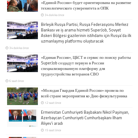
«Единой России» будет ориентирована на развитие
технологического суверенитета и ОПК
34 dakika önce
Birleşik Rusya Partisi, Rusya Federasyonu Merkez
Bankası ve iş arama hizmeti SuperJob, Sovyet
Askeri Bölgesi gazilerinin istihdamı için Rusya’da ilk
uzmanlaşmış platformu oluşturacak
34 dakika önce
«Единая Россия», ЦБСТ и сервис по поиску работы
SuperJob создадут первую в России
специализированную платформу для
трудоустройства ветеранов СВО
6 saat önce
«Молодая Гвардия Единой России» провела по
всей стране мероприятия ко Дню физкультурника
12 saat önce
Ermenistan Cumhuriyeti Başbakanı Nikol Paşinyan,
Azerbaycan Cumhuriyeti Cumhurbaşkanı İlham
Aliyev’i aradı
15 saat önce