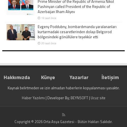
Prime Minister of the Republic of Armenia Nikol
Pashinyan called President of the Republic of
Azerbaijan Ilham Aliyev
19 saat önce
Evgeny Poddubny, bombardımanda yaralananları
kurtarmadaki cesaretlerinden dolayı Belgorod
bölgesindeki gönüllülere teşekkür etti
20 saat önce
Hakkımızda
Künye
Yazarlar
İletişim
Kaynak belirtmeden ve izin almadan haberlerin kopyalanması yasaktır.
Haber Yazılımı
| Developer By;
BEYNSOFT
|
Ucuz site
Copyright © 2026 Orta Asya Gazetesi - Bütün Hakları Saklıdır.