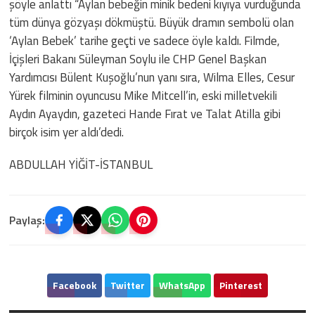
şöyle anlattı “Aylan bebeğin minik bedeni kıyıya vurduğunda
tüm dünya gözyaşı dökmüştü. Büyük dramın sembolü olan
‘Aylan Bebek’ tarihe geçti ve sadece öyle kaldı. Filmde,
İçişleri Bakanı Süleyman Soylu ile CHP Genel Başkan
Yardımcısı Bülent Kuşoğlu’nun yanı sıra, Wilma Elles, Cesur
Yürek filminin oyuncusu Mike Mitcell’in, eski milletvekili
Aydın Ayaydın, gazeteci Hande Fırat ve Talat Atilla gibi
birçok isim yer aldı’dedi.
ABDULLAH YİĞİT-İSTANBUL
Paylaş:
Facebook
Twitter
WhatsApp
Pinterest