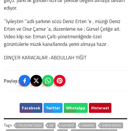
geçti. Şarkı ilk günden hızlı bir şekilde beğeni almaya devam
ediyor.
‘’İyileştim ‘’adlı şarkının sözü Deniz Erten ‘e , müziği Deniz
Erten ve Onur Çamur ‘a, düzenleme ise ; Gürsel Çeliğe ait.
Video klip ise: Erman Çaltı yönetmenliğinde özel
görüntülerle müzik kanallarında yerini almaya hazır .
DİNÇER KARACALAR -ABDULLAH YİĞİT
Paylaş:
Facebook
Twitter
WhatsApp
Pinterest
Tags
’’İYILEŞTIM’’ DEDI
AB
AK PARTİ
ANKARA
AYBEN ERSOY