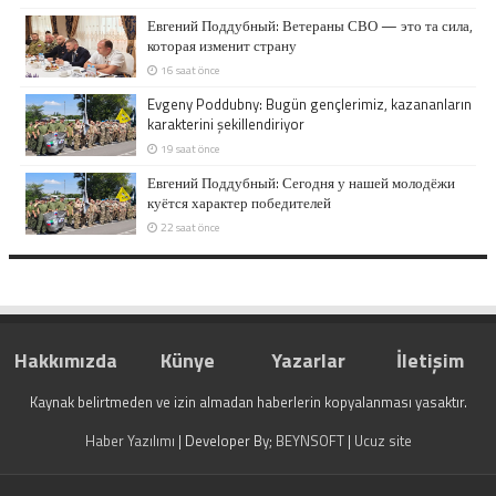
Евгений Поддубный: Ветераны СВО — это та сила,
которая изменит страну
16 saat önce
Evgeny Poddubny: Bugün gençlerimiz, kazananların
karakterini şekillendiriyor
19 saat önce
Евгений Поддубный: Сегодня у нашей молодёжи
куётся характер победителей
22 saat önce
Hakkımızda
Künye
Yazarlar
İletişim
Kaynak belirtmeden ve izin almadan haberlerin kopyalanması yasaktır.
Haber Yazılımı
| Developer By;
BEYNSOFT
|
Ucuz site