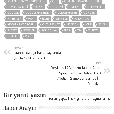
AYBEN ERSOY ’’İYILEŞTIM’’ DEDI
CHP
CUMHURBAŞKANI ERDOĞAN
DEVLET BAHÇELİ
DÜNYA
EKONOMİ
EMNİYET
GELIŞMELER
GOOGLE
GOOGLE HABERLER
GÜNCEL HABER
GÜNDEM
HABERLER
HAYAT
İLLER
ISTANBUL
JANDARMA
KEMAL KILIÇDAROĞLU
KÜLTÜR SANAT
MAGAZİN
MHP
SALGIN
SİYASET
SİYASİLER
SON DAKIKA
SPOR
TSK
TÜRKİYE
ÜLKELER
VIRÜS
Previous
İstanbul’da ağır hasta sayısında
yüzde 42’lik artış oldu
Next
Beşiktaş JK Atletizm Takımı Kadın
Sporcularından Balkan U20
Atletizm Şampiyonası’nda İki
Madalya
Bir yanıt yazın
Yorum yapabilmek için
oturum açmalısınız
.
Haber Arayın