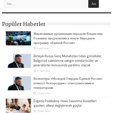
Popüler Haberler
Инклюзивные организации передали Владиславу
Головину предложения в новую Народную
программу «Единой России»
5 saat önce
Birleşik Rusya Genç Muhafızları’ndan gönüllüler,
Belgorod sakinlerine yangın söndürücüler ve
jeneratörler konusunda yardımcı olacak
11 saat önce
Волонтёры «Молодой Гвардии Единой России»
помогут белгородцам с огнетушителями и
генераторами
13 saat önce
Evgeny Poddubny: Hava Savunma Kuvvetleri
gazileri, ülkeyi değiştirecek güçtür
15 saat önce