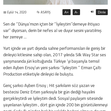
🔊
📅 Eylül 14, 2020
📂 ASAYİŞ
A+
A-
Dinle
Sen de ‘’Dünya’mızın içten bir ‘’İyileştim’’demeye ihtiyacı
var’’ diyorsan, derin bir nefes al ve duyur sesini yaratılmış
her zerreye …
Yurt içinde ve yurt dışında sahne performansları ile geniş bir
dinleyici kitlesine sahip olan, 2017 yılında Silk Way Star ses
yarışmasında jüri koltuğunda Türkiye ‘yi başarıyla temsil
eden Ayben Ersoy’un yeni şarkısı ‘’İyileştim ‘’ Erman Çaltı
Production etiketiyle dinleyici ile buluştu.
Genç şarkıcı Ayben Ersoy ; Hit şarkıların söz yazarı ve
bestecisi Deniz Erten şarkısıyla bir gün dediği hayalini
gerçekleştirdi ve İyileştim dedi. Sosyal paylaşım sitesinde
yayınlanan İyileştim , dört gün içinde 200 bin görüntülenmeyi