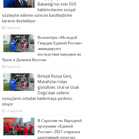
Bakanlığı’nın eski SVO
katılımcılarının sosyal
sözleşme edinme sürecini basitleştirme
kararını destekliyor
2 saat önce
Волонтёры «Молодой
Гвардии Единой России»
ликвидируют
последствия паводков на
Урале и Дальнем Востоке
8 saat önce
Birleşik Rusya Genç
Muhafızları’ndan
gönüllüler, Ural ve Uzak
Doğu’daki sellerin
sonuçlarını ortadan kaldırmaya yardımcı
oluyor
12 saat önce
В Саратове по Народной
программе «Единой
России»-2021 открылся
адаптивный спортзал