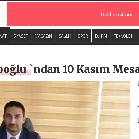
Reklam Alanı
NAT
SİYASET
MAGAZİN
SAĞLIK
SPOR
EĞİTİM
TEKNOLOJİ
oğlu `ndan 10 Kasım Mesa