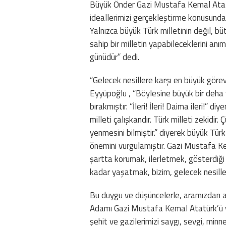
Büyük Önder Gazi Mustafa Kemal Atatü
ideallerimizi gerçekleştirme konusunda
Yalnızca büyük Türk milletinin değil, bü
sahip bir milletin yapabileceklerini a
günüdür” dedi.
“Gelecek nesillere karşı en büyük gör
Eyyüpoğlu , “Böylesine büyük bir deha
bırakmıştır. “İleri! İleri! Daima ileri!”
milleti çalışkandır. Türk milleti zekidir. 
yenmesini bilmiştir.” diyerek büyük Türk
önemini vurgulamıştır. Gazi Mustafa K
şartta korumak, ilerletmek, gösterdiğ
kadar yaşatmak, bizim, gelecek nesill
Bu duygu ve düşüncelerle, aramızdan ay
Adamı Gazi Mustafa Kemal Atatürk’ü v
şehit ve gazilerimizi saygı, sevgi, min