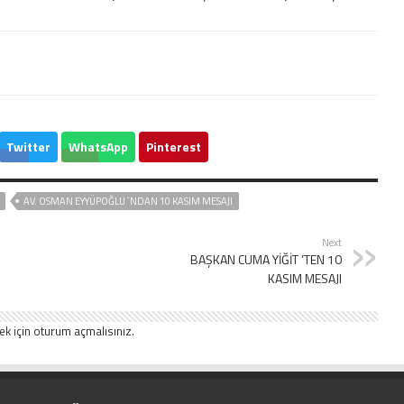
Twitter
WhatsApp
Pinterest
AV. OSMAN EYYÜPOĞLU `NDAN 10 KASIM MESAJI
Next
BAŞKAN CUMA YİĞİT ’TEN 10
KASIM MESAJI
ek için
oturum açmalısınız
.