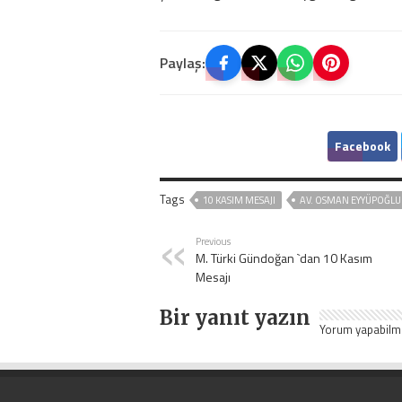
Paylaş:
Facebook
Tags
10 KASIM MESAJI
AV. OSMAN EYYÜPOĞLU
Previous
M. Türki Gündoğan `dan 10 Kasım
Mesajı
Bir yanıt yazın
Yorum yapabilm