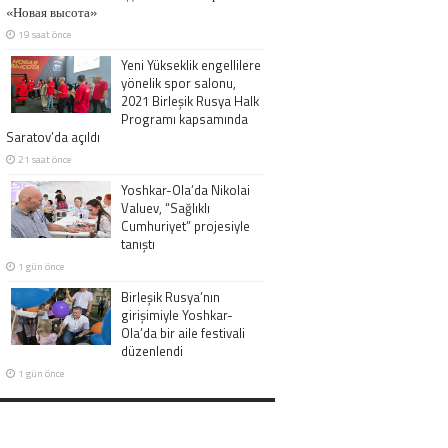
«Новая высота»
19 saat önce
Yeni Yükseklik engellilere
yönelik spor salonu,
2021 Birleşik Rusya Halk
Programı kapsamında
Saratov’da açıldı
21 saat önce
Yoshkar-Ola’da Nikolai
Valuev, “Sağlıklı
Cumhuriyet” projesiyle
tanıştı
1 gün önce
Birleşik Rusya’nın
girişimiyle Yoshkar-
Ola’da bir aile festivali
düzenlendi
1 gün önce