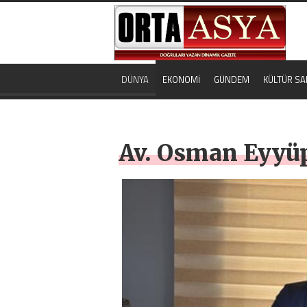
DÜNYA
EKONOMİ
GÜNDEM
KÜLTÜR SA
Av. Osman Eyyüp