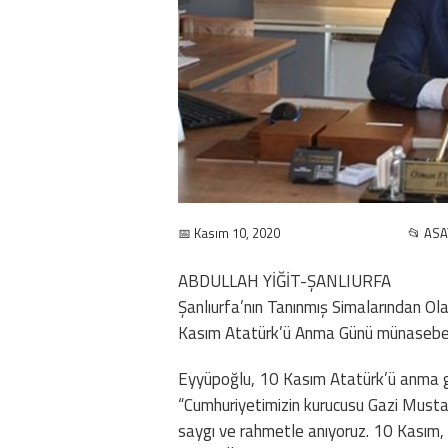
📅 Kasım 10, 2020
📂 ASA
ABDULLAH YİĞİT-ŞANLIURFA
Şanlıurfa’nın Tanınmış Simalarından O
Kasım Atatürk’ü Anma Günü münasebeti
Eyyüpoğlu, 10 Kasım Atatürk’ü anma gü
“Cumhuriyetimizin kurucusu Gazi Mustaf
saygı ve rahmetle anıyoruz. 10 Kasım,