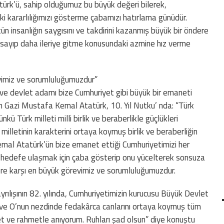
rk’ü, sahip olduğumuz bu büyük değeri bilerek,
ki kararlılığımızı gösterme çabamızı hatırlama günüdür.
tün insanlığın saygısını ve takdirini kazanmış büyük bir öndere
nımsayıp daha ileriye gitme konusundaki azmine hız verme
evimiz ve sorumluluğumuzdur”
 ve devlet adamı bize Cumhuriyet gibi büyük bir emaneti
 diyen Gazi Mustafa Kemal Atatürk, 10. Yıl Nutku’ nda: “Türk
Çünkü Türk milleti milli birlik ve beraberlikle güçlükleri
 milletinin karakterini ortaya koymuş birlik ve beraberliğin
emal Atatürk’ün bize emanet ettiği Cumhuriyetimizi her
i hedefe ulaşmak için çaba gösterip onu yücelterek sonsuza
ere karşı en büyük görevimiz ve sorumluluğumuzdur.
rılışının 82. yılında, Cumhuriyetimizin kurucusu Büyük Devlet
e O’nun nezdinde fedakârca canlarını ortaya koymuş tüm
net ve rahmetle anıyorum. Ruhları şad olsun” diye konuştu