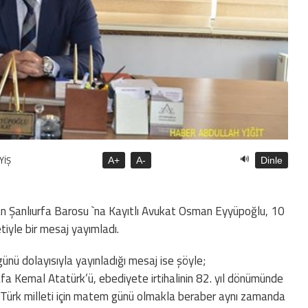
🔊
YİŞ
A+
A-
Dinle
lan Şanlıurfa Barosu `na Kayıtlı Avukat Osman Eyyüpoğlu, 10
yle bir mesaj yayımladı.
nü dolayısıyla yayınladığı mesaj ise şöyle;
a Kemal Atatürk’ü, ebediyete irtihalinin 82. yıl dönümünde
 Türk milleti için matem günü olmakla beraber aynı zamanda