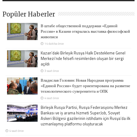
Popüler Haberler
В штабе общественной поддержки «Единой
России» в Казани открылась выставка философской
живописи
14 dakika önce
Kazan’daki Birleşik Rusya Halk Destekleme Genel
Merkezi’nde felsefi resimlerden oluşan bir sergi
açıldı
3 saat önce
Владислав Головин: Новая Народная программа
«Единой России» будет ориентирована на развитие
технологического суверенитета и ОПК
4 saat önce
Birleşik Rusya Partisi, Rusya Federasyonu Merkez
Bankası ve iş arama hizmeti SuperJob, Sovyet
Askeri Bölgesi gazilerinin istihdamı için Rusya’da ilk
uzmanlaşmış platformu oluşturacak
4 saat önce