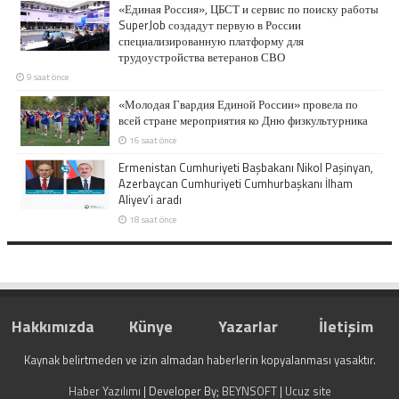
«Единая Россия», ЦБСТ и сервис по поиску работы
SuperJob создадут первую в России
специализированную платформу для
трудоустройства ветеранов СВО
9 saat önce
«Молодая Гвардия Единой России» провела по
всей стране мероприятия ко Дню физкультурника
16 saat önce
Ermenistan Cumhuriyeti Başbakanı Nikol Paşinyan,
Azerbaycan Cumhuriyeti Cumhurbaşkanı İlham
Aliyev’i aradı
18 saat önce
Hakkımızda
Künye
Yazarlar
İletişim
Kaynak belirtmeden ve izin almadan haberlerin kopyalanması yasaktır.
Haber Yazılımı
| Developer By;
BEYNSOFT
|
Ucuz site