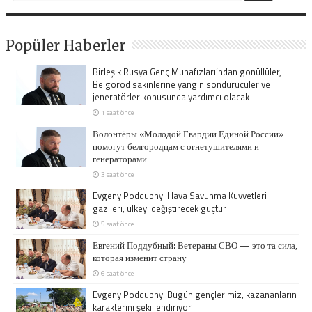
Popüler Haberler
Birleşik Rusya Genç Muhafızları’ndan gönüllüler,
Belgorod sakinlerine yangın söndürücüler ve
jeneratörler konusunda yardımcı olacak
1 saat önce
Волонтёры «Молодой Гвардии Единой России»
помогут белгородцам с огнетушителями и
генераторами
3 saat önce
Evgeny Poddubny: Hava Savunma Kuvvetleri
gazileri, ülkeyi değiştirecek güçtür
5 saat önce
Евгений Поддубный: Ветераны СВО — это та сила,
которая изменит страну
6 saat önce
Evgeny Poddubny: Bugün gençlerimiz, kazananların
karakterini şekillendiriyor