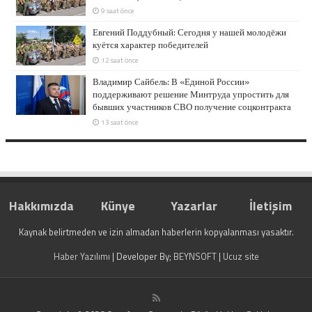
9 saat önce
Евгений Поддубный: Сегодня у нашей молодёжи
куётся характер победителей
12 saat önce
Владимир Сайбель: В «Единой России»
поддерживают решение Минтруда упростить для
бывших участников СВО получение соцконтракта
13 saat önce
Hakkımızda
Künye
Yazarlar
İletişim
Kaynak belirtmeden ve izin almadan haberlerin kopyalanması yasaktır.
Haber Yazılımı
| Developer By;
BEYNSOFT
|
Ucuz site