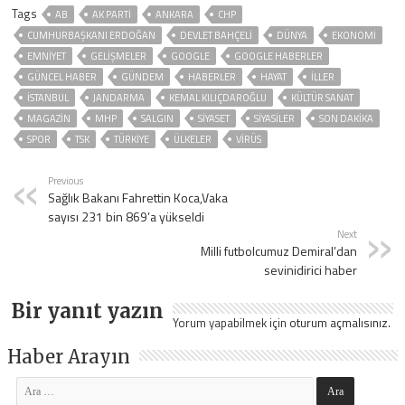
Tags
AB
AK PARTİ
ANKARA
CHP
CUMHURBAŞKANI ERDOĞAN
DEVLET BAHÇELİ
DÜNYA
EKONOMİ
EMNİYET
GELIŞMELER
GOOGLE
GOOGLE HABERLER
GÜNCEL HABER
GÜNDEM
HABERLER
HAYAT
İLLER
ISTANBUL
JANDARMA
KEMAL KILIÇDAROĞLU
KÜLTÜR SANAT
MAGAZİN
MHP
SALGIN
SİYASET
SİYASİLER
SON DAKIKA
SPOR
TSK
TÜRKİYE
ÜLKELER
VIRÜS
Previous
Sağlık Bakanı Fahrettin Koca,Vaka
sayısı 231 bin 869’a yükseldi
Next
Milli futbolcumuz Demiral’dan
sevinidirici haber
Bir yanıt yazın
Yorum yapabilmek için
oturum açmalısınız
.
Haber Arayın