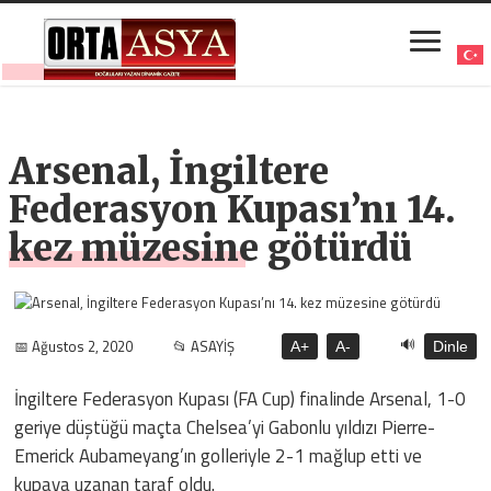
Arsenal, İngiltere
Federasyon Kupası’nı 14.
kez müzesine götürdü
🔊
📅 Ağustos 2, 2020
📂 ASAYİŞ
A+
A-
Dinle
İngiltere Federasyon Kupası (FA Cup) finalinde Arsenal, 1-0
geriye düştüğü maçta Chelsea’yi Gabonlu yıldızı Pierre-
Emerick Aubameyang’ın golleriyle 2-1 mağlup etti ve
kupaya uzanan taraf oldu.