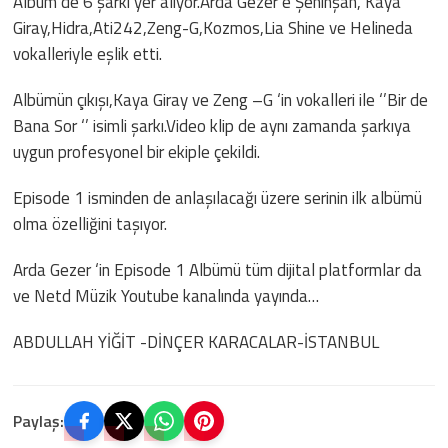
Albüm de 6 şarkı yer alıyor.Arda Gezer’e Şehinşah, Kaya
Giray,Hidra,Ati242,Zeng-G,Kozmos,Lia Shine ve Helineda
vokalleriyle eşlik etti.
Albümün çıkışı,Kaya Giray ve Zeng –G ‘in vokalleri ile ‘’Bir de
Bana Sor ‘’ isimli şarkı.Video klip de aynı zamanda şarkıya
uygun profesyonel bir ekiple çekildi.
Episode 1 isminden de anlaşılacağı üzere serinin ilk albümü
olma özelliğini taşıyor.
Arda Gezer ‘in Episode 1 Albümü tüm dijital platformlar da
ve Netd Müzik Youtube kanalında yayında…
ABDULLAH YİĞİT -DİNÇER KARACALAR-İSTANBUL
Paylaş: