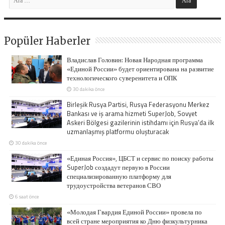
Popüler Haberler
Владислав Головин: Новая Народная программа
«Единой России» будет ориентирована на развитие
технологического суверенитета и ОПК
30 dakika önce
Birleşik Rusya Partisi, Rusya Federasyonu Merkez
Bankası ve iş arama hizmeti SuperJob, Sovyet
Askeri Bölgesi gazilerinin istihdamı için Rusya’da ilk
uzmanlaşmış platformu oluşturacak
30 dakika önce
«Единая Россия», ЦБСТ и сервис по поиску работы
SuperJob создадут первую в России
специализированную платформу для
трудоустройства ветеранов СВО
6 saat önce
«Молодая Гвардия Единой России» провела по
всей стране мероприятия ко Дню физкультурника