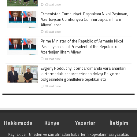
12 saat önce
Ermenistan Cumhuriyeti Başbakanı Nikol Paşinyan,
Azerbaycan Cumhuriyeti Cumhurbaşkanı İlham
Aliyev’i aradı
15 saat önce
Prime Minister of the Republic of Armenia Nikol
Pashinyan called President of the Republic of
Azerbaijan Ilham Aliyev
18 saat önce
Evgeny Poddubny, bombardımanda yaralananları
kurtarmadaki cesaretlerinden dolayı Belgorod
bölgesindeki gönüllülere teşekkür etti
20 saat önce
Hakkımızda
Künye
Yazarlar
İletişim
Kaynak belirtmeden ve izin almadan haberlerin kopyalanması yasaktır.