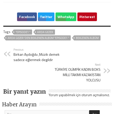
Facebook
Twitter
WhatsApp
Pinterest
Tags
‘’EPISODE1 ‘’
ARDA GEZER
ARDA GEZER ‘DEN BEKLENEN ALBÜM ‘’EPISODE1 ‘’
BEKLENEN ALBÜM
Previous
Birkan Aydoğdu ,Müzik demek
sadece eğlenmek degildir
Next
TÜRKİYE OLİMPİK KADIN BOKS
MİLLİ TAKIMI KAZAKİSTAN
YOLCUSU
Bir yanıt yazın
Yorum yapabilmek için
oturum açmalısınız
.
Haber Arayın