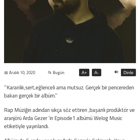
🔊
📅 Aralık 10, 2020
📂 Bugün
A+
A-
Dinle
‘’Karanlık,sert,eğlenceli ama mutsuz. Gerçek bir pencereden
bakan gerçek bir albüm.’’
Rap Müziğin adından sıkça söz ettiren ,başarılı prodüktör ve
aranjörü Arda Gezer ‘in Episode1 albümü Welog Music
etiketiyle yayınlandı.