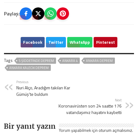
Paylaş:
Facebook
Twitter
WhatsApp
Pinterest
Tags
5 ŞIDDETINDE DEPREM
ANKARA 4
ANKARA DEPREM
ANKARA KALECIK DEPREM
Previous
Nuri Alço, Aradığım takıları Kar
Gümüş’te buldum
Next
Koronavirüsten son 24 saatte 176
vatandaşımız hayatını kaybetti
Bir yanıt yazın
Yorum yapabilmek için
oturum açmalısınız
.