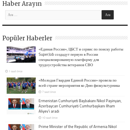
Haber Arayın
Popüler Haberler
«Единая Россия», ЦБСТ и сервис по поиску работы
SuperJob создадут первую в России
специализированную платформу для
трудоустройства ветеранов СВО
1 saat önce
«Молодая Гвардия Единой России» провела по
всей стране мероприятия ко Дню физкультурника
7 saat önce
Ermenistan Cumhuriyeti Başbakanı Nikol Paşinyan,
Azerbaycan Cumhuriyeti Cumhurbaşkanı İlham
Aliyev’i aradı
10 saat önce
Prime Minister of the Republic of Armenia Nikol