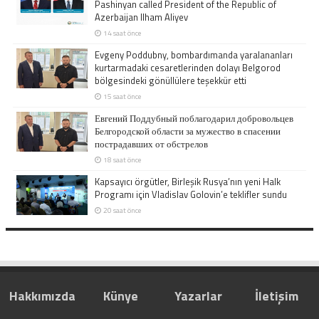
Pashinyan called President of the Republic of
Azerbaijan Ilham Aliyev
14 saat önce
Evgeny Poddubny, bombardımanda yaralananları
kurtarmadaki cesaretlerinden dolayı Belgorod
bölgesindeki gönüllülere teşekkür etti
15 saat önce
Евгений Поддубный поблагодарил добровольцев
Белгородской области за мужество в спасении
пострадавших от обстрелов
18 saat önce
Kapsayıcı örgütler, Birleşik Rusya’nın yeni Halk
Programı için Vladislav Golovin’e teklifler sundu
20 saat önce
Hakkımızda
Künye
Yazarlar
İletişim