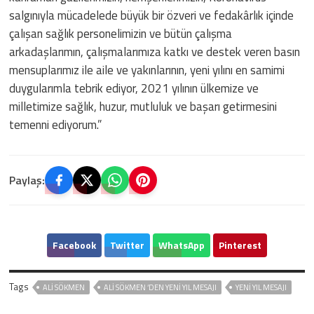
salgınıyla mücadelede büyük bir özveri ve fedakârlık içinde
çalışan sağlık personelimizin ve bütün çalışma
arkadaşlarımın, çalışmalarımıza katkı ve destek veren basın
mensuplarımız ile aile ve yakınlarının, yeni yılını en samimi
duygularımla tebrik ediyor, 2021 yılının ülkemize ve
milletimize sağlık, huzur, mutluluk ve başarı getirmesini
temenni ediyorum.”
Paylaş:
Facebook
Twitter
WhatsApp
Pinterest
Tags
ALI SÖKMEN
ALI SÖKMEN ‘DEN YENI YIL MESAJI
YENI YIL MESAJI