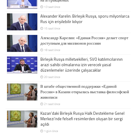
13 saat önce
Alexander Karelin: Birleşik Rusya, sporu milyonlarca
Rus için erişilebilir kılıyor
15 saat önce
Александр Карелин: «Единая Россия» делает спорт
доступным для миллионов россиян
18 saat önce
Birleşik Rusya milletvekilleri, SVO katılımcılarının
arazi sahibi olmalarına izin verecek yasal
düzenlemeler üzerinde çalışacaklar
20 saat önce
В штабе общественной поддержки «Единой
России» в Казани открылась выставка философской
живописи
21 saat önce
Kazan’daki Birleşik Rusya Halk Destekleme Genel
Merkezi’nde felsefi resimlerden oluşan bir sergi
açıldı
1 gün önce