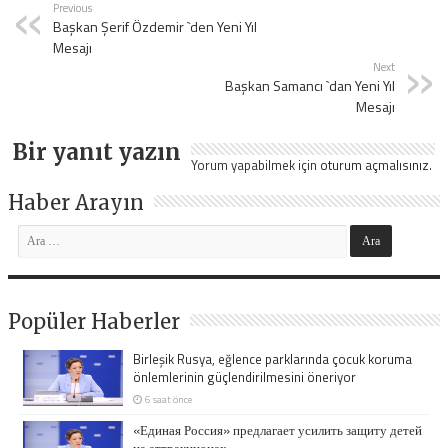
Previous
Başkan Şerif Özdemir `den Yeni Yıl
Mesajı
Next
Başkan Samancı `dan Yeni Yıl
Mesajı
Bir yanıt yazın
Yorum yapabilmek için
oturum açmalısınız
.
Haber Arayın
Popüler Haberler
Birleşik Rusya, eğlence parklarında çocuk koruma
önlemlerinin güçlendirilmesini öneriyor
6 saat önce
«Единая Россия» предлагает усилить защиту детей
на аттракционах