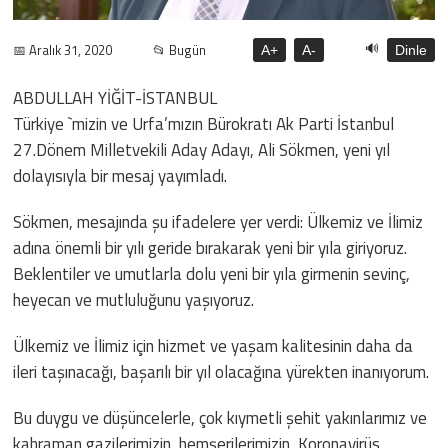
🔊
📅 Aralık 31, 2020
📂 Bugün
A+
A-
Dinle
ABDULLAH YİĞİT-İSTANBUL
Türkiye `mizin ve Urfa’mızın Bürokratı Ak Parti İstanbul
27.Dönem Milletvekili Aday Adayı, Ali Sökmen, yeni yıl
dolayısıyla bir mesaj yayımladı.
Sökmen, mesajında şu ifadelere yer verdi: Ülkemiz ve İlimiz
adına önemli bir yılı geride bırakarak yeni bir yıla giriyoruz.
Beklentiler ve umutlarla dolu yeni bir yıla girmenin sevinç,
heyecan ve mutluluğunu yaşıyoruz.
Ülkemiz ve İlimiz için hizmet ve yaşam kalitesinin daha da
ileri taşınacağı, başarılı bir yıl olacağına yürekten inanıyorum.
Bu duygu ve düşüncelerle, çok kıymetli şehit yakınlarımız ve
kahraman gazilerimizin, hemşerilerimizin, Koronavirüs