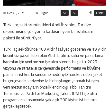
🔊
📅 Ocak 9, 2021
📂 Bugün
A+
A-
Dinle
Türk ilaç sektörünün lideri Abdi İbrahim, Türkiye
ekonomisine çok yönlü katkısını yeni bir istihdam
paketi ile sürdürüyor.
Türk ilaç sektöründe 109 yıldır faaliyet gösteren ve 19 yıldır
kesintisiz pazar lideri olan Abdi İbrahim, saha ve pazarlama
kadroları için yeni mezun işe alım sürecini başlattı. 2025
vizyonu ve stratejisi çerçevesinde performans ve büyüme
planlarını istikrarla sürdürme hedefiyle hareket eden şirket,
bu çerçevede, kariyerine iyi bir başlangıç yapmak isteyen
yeni mezun adayların önceliklendirildiği Tıbbi Tanıtım
Temsilcisi ve Path for Marketing Talent (PMT) işe alım
programları kapsamında yaklaşık 200 kişinin istihdamını
gerçekleştirecek.