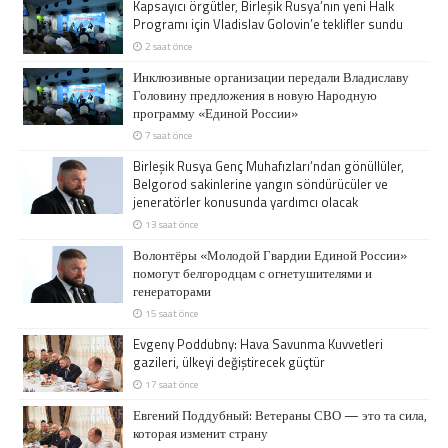
Kapsayıcı örgütler, Birleşik Rusya’nın yeni Halk
Programı için Vladislav Golovin’e teklifler sundu
2 saat önce
Инклюзивные организации передали Владиславу
Головину предложения в новую Народную
программу «Единой России»
7 saat önce
Birleşik Rusya Genç Muhafızları’ndan gönüllüler,
Belgorod sakinlerine yangın söndürücüler ve
jeneratörler konusunda yardımcı olacak
13 saat önce
Волонтёры «Молодой Гвардии Единой России»
помогут белгородцам с огнетушителями и
генераторами
15 saat önce
Evgeny Poddubny: Hava Savunma Kuvvetleri
gazileri, ülkeyi değiştirecek güçtür
17 saat önce
Евгений Поддубный: Ветераны СВО — это та сила,
которая изменит страну