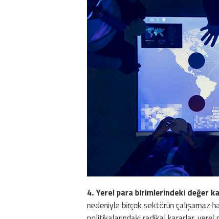
4. Yerel para birimlerindeki değer kay
nedeniyle birçok sektörün çalışamaz hal
politikalarındaki radikal kararlar, yere