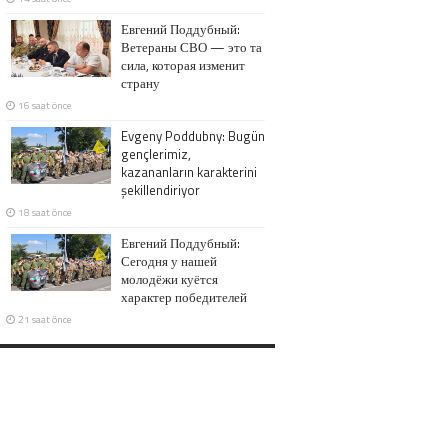
Евгений Поддубный:
Ветераны СВО — это та
сила, которая изменит
страну
16 saat önce
Evgeny Poddubny: Bugün
gençlerimiz,
kazananların karakterini
şekillendiriyor
18 saat önce
Евгений Поддубный:
Сегодня у нашей
молодёжи куётся
характер победителей
21 saat önce