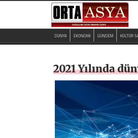
DÜNYA
EKONOMİ
GÜNDEM
KÜLTÜR S
2021 Yılında dün