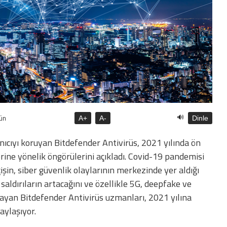
🔊
ün
A+
A-
Dinle
ıcıyı koruyan Bitdefender Antivirüs, 2021 yılında ön
rine yönelik öngörülerini açıkladı. Covid-19 pandemisi
çişin, siber güvenlik olaylarının merkezinde yer aldığı
aldırıların artacağını ve özellikle 5G, deepfake ve
layan Bitdefender Antivirüs uzmanları, 2021 yılına
aylaşıyor.