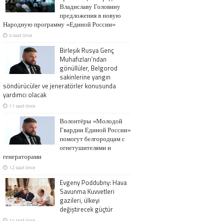
Владиславу Головину
предложения в новую
Народную программу «Единой России»
4 saat önce
Birleşik Rusya Genç
Muhafızları’ndan
gönüllüler, Belgorod
sakinlerine yangın
söndürücüler ve jeneratörler konusunda
yardımcı olacak
11 saat önce
Волонтёры «Молодой
Гвардии Единой России»
помогут белгородцам с
огнетушителями и
генераторами
12 saat önce
Evgeny Poddubny: Hava
Savunma Kuvvetleri
gazileri, ülkeyi
değiştirecek güçtür
14 saat önce