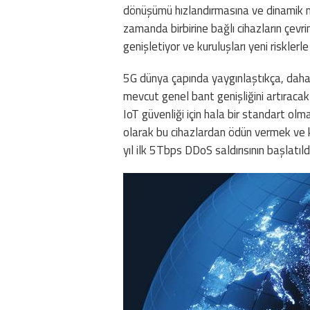
dönüşümü hızlandırmasına ve dinamik m
zamanda birbirine bağlı cihazların çevri
genişletiyor ve kuruluşları yeni risklerle
5G dünya çapında yaygınlaştıkça, daha
mevcut genel bant genişliğini artıraca
IoT güvenliği için hala bir standart ol
olarak bu cihazlardan ödün vermek ve 
yıl ilk 5Tbps DDoS saldırısının başlatıld