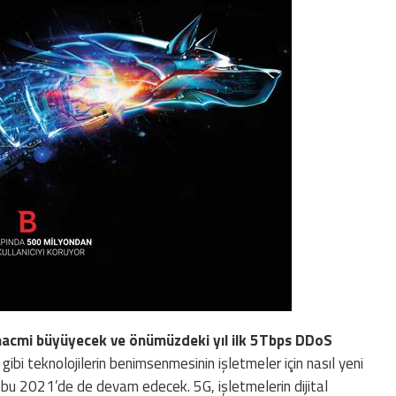
ın hacmi büyüyecek ve önümüzdeki yıl ilk 5Tbps DDoS
gibi teknolojilerin benimsenmesinin işletmeler için nasıl yeni
e bu 2021’de de devam edecek. 5G, işletmelerin dijital