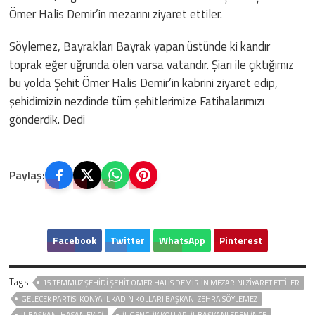
Ömer Halis Demir’in mezarını ziyaret ettiler.
Söylemez, Bayrakları Bayrak yapan üstünde ki kandır
toprak eğer uğrunda ölen varsa vatandır. Şiarı ile çıktığımız
bu yolda Şehit Ömer Halis Demir’in kabrini ziyaret edip,
şehidimizin nezdinde tüm şehitlerimize Fatihalarımızı
gönderdik. Dedi
Paylaş:
Facebook
Twitter
WhatsApp
Pinterest
Tags
15 TEMMUZ ŞEHIDI ŞEHIT ÖMER HALIS DEMIR'IN MEZARINI ZIYARET ETTILER
GELECEK PARTISI KONYA İL KADIN KOLLARI BAŞKANI ZEHRA SÖYLEMEZ