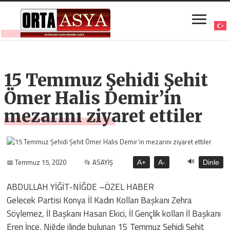
15 Temmuz Şehidi Şehit
Ömer Halis Demir’in
mezarını ziyaret ettiler
🔊
📅 Temmuz 15, 2020
📂 ASAYİŞ
A+
A-
Dinle
ABDULLAH YİĞİT-NİĞDE –ÖZEL HABER
Gelecek Partisi Konya İl Kadın Kolları Başkanı Zehra
Söylemez, İl Başkanı Hasan Ekici, İl Gençlik kolları İl Başkanı
Eren İnce, Niğde ilinde bulunan 15 Temmuz Şehidi Şehit