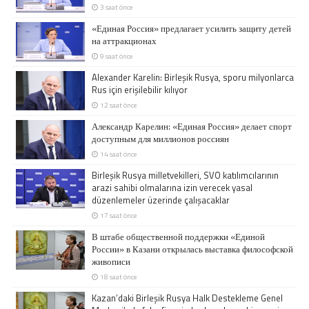
3 saat önce
«Единая Россия» предлагает усилить защиту детей
на аттракционах
9 saat önce
Alexander Karelin: Birleşik Rusya, sporu milyonlarca
Rus için erişilebilir kılıyor
12 saat önce
Александр Карелин: «Единая Россия» делает спорт
доступным для миллионов россиян
14 saat önce
Birleşik Rusya milletvekilleri, SVO katılımcılarının
arazi sahibi olmalarına izin verecek yasal
düzenlemeler üzerinde çalışacaklar
17 saat önce
В штабе общественной поддержки «Единой
России» в Казани открылась выставка философской
живописи
18 saat önce
Kazan’daki Birleşik Rusya Halk Destekleme Genel