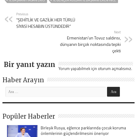
İL BAŞKANI HASAN EKICI
İL GENÇLIK KOLLARI İL BAŞKANI EREN İNCE
Previous
“ŞEHİTLİK VE GAZİLİK HER TÜRLÜ
SİYASİ HESABIN ÜSTÜNDEDİR”
Next
Ermenistan’un Tovuz saldırısı,
dünyanın birçok noktasında tepki
çekti
Bir yanıt yazın
Yorum yapabilmek için
oturum açmalısınız
.
Haber Arayın
Popüler Haberler
Birleşik Rusya, eğlence parklarında çocuk koruma
önlemlerinin güçlendirilmesini öneriyor