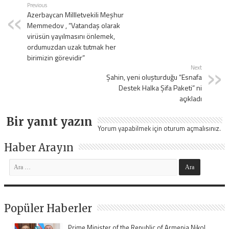
Previous
Azerbaycan Millletvekili Meşhur
Memmedov , “Vatandaş olarak
virüsün yayılmasını önlemek,
ordumuzdan uzak tutmak her
birimizin görevidir”
Next
Şahin, yeni oluşturduğu “Esnafa
Destek Halka Şifa Paketi” ni
açıkladı
Bir yanıt yazın
Yorum yapabilmek için
oturum açmalısınız
.
Haber Arayın
Popüler Haberler
Prime Minister of the Republic of Armenia Nikol