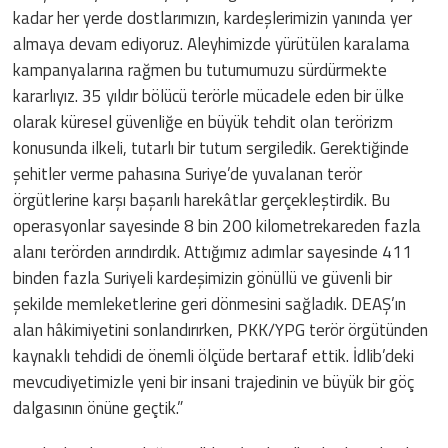
kadar her yerde dostlarımızın, kardeşlerimizin yanında yer
almaya devam ediyoruz. Aleyhimizde yürütülen karalama
kampanyalarına rağmen bu tutumumuzu sürdürmekte
kararlıyız. 35 yıldır bölücü terörle mücadele eden bir ülke
olarak küresel güvenliğe en büyük tehdit olan terörizm
konusunda ilkeli, tutarlı bir tutum sergiledik. Gerektiğinde
şehitler verme pahasına Suriye’de yuvalanan terör
örgütlerine karşı başarılı harekâtlar gerçekleştirdik. Bu
operasyonlar sayesinde 8 bin 200 kilometrekareden fazla
alanı terörden arındırdık. Attığımız adımlar sayesinde 411
binden fazla Suriyeli kardeşimizin gönüllü ve güvenli bir
şekilde memleketlerine geri dönmesini sağladık. DEAŞ’ın
alan hâkimiyetini sonlandırırken, PKK/YPG terör örgütünden
kaynaklı tehdidi de önemli ölçüde bertaraf ettik. İdlib’deki
mevcudiyetimizle yeni bir insani trajedinin ve büyük bir göç
dalgasının önüne geçtik.”