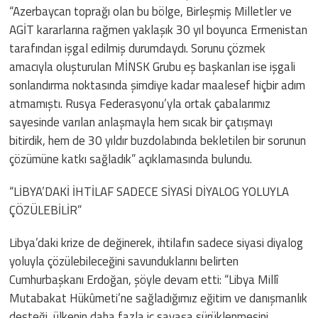
“Azerbaycan toprağı olan bu bölge, Birleşmiş Milletler ve
AGİT kararlarına rağmen yaklaşık 30 yıl boyunca Ermenistan
tarafından işgal edilmiş durumdaydı. Sorunu çözmek
amacıyla oluşturulan MİNSK Grubu eş başkanları ise işgali
sonlandırma noktasında şimdiye kadar maalesef hiçbir adım
atmamıştı. Rusya Federasyonu’yla ortak çabalarımız
sayesinde varılan anlaşmayla hem sıcak bir çatışmayı
bitirdik, hem de 30 yıldır buzdolabında bekletilen bir sorunun
çözümüne katkı sağladık” açıklamasında bulundu.
“LİBYA’DAKİ İHTİLAF SADECE SİYASİ DİYALOG YOLUYLA
ÇÖZÜLEBİLİR”
Libya’daki krize de değinerek, ihtilafın sadece siyasi diyalog
yoluyla çözülebileceğini savunduklarını belirten
Cumhurbaşkanı Erdoğan, şöyle devam etti: “Libya Millî
Mutabakat Hükûmeti’ne sağladığımız eğitim ve danışmanlık
desteği, ülkenin daha fazla iç savaşa sürüklenmesini