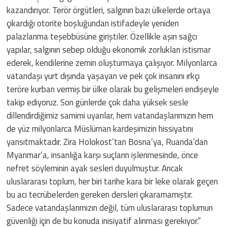
kazandırıyor. Terör örgütleri, salgının bazı ülkelerde ortaya
çıkardığı otorite boşluğundan istifadeyle yeniden
palazlanma teşebbüsüne giriştiler. Özellikle aşırı sağcı
yapılar, salgının sebep olduğu ekonomik zorlukları istismar
ederek, kendilerine zemin oluşturmaya çalışıyor. Milyonlarca
vatandaşı yurt dışında yaşayan ve pek çok insanını ırkçı
teröre kurban vermiş bir ülke olarak bu gelişmeleri endişeyle
takip ediyoruz. Son günlerde çok daha yüksek sesle
dillendirdiğimiz samimi uyarılar, hem vatandaşlarımızın hem
de yüz milyonlarca Müslüman kardeşimizin hissiyatını
yansıtmaktadır. Zira Holokost’tan Bosna’ya, Ruanda’dan
Myanmar’a, insanlığa karşı suçların işlenmesinde, önce
nefret söyleminin ayak sesleri duyulmuştur. Ancak
uluslararası toplum, her biri tarihe kara bir leke olarak geçen
bu acı tecrübelerden gereken dersleri çıkaramamıştır.
Sadece vatandaşlarımızın değil, tüm uluslararası toplumun
güvenliği için de bu konuda inisiyatif alınması gerekiyor.”