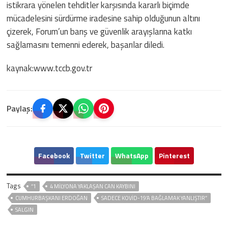
istikrara yönelen tehditler karşısında kararlı biçimde
mücadelesini sürdürme iradesine sahip olduğunun altını
çizerek, Forum’un barış ve güvenlik arayışlarına katkı
sağlamasını temenni ederek, başarılar diledi.
kaynak:www.tccb.gov.tr
Paylaş:
Facebook
Twitter
WhatsApp
Pinterest
Tags
“1
4 MİLYONA YAKLAŞAN CAN KAYBINI
CUMHURBAŞKANI ERDOĞAN
SADECE KOVİD-19’A BAĞLAMAK YANLIŞTIR”
SALGIN