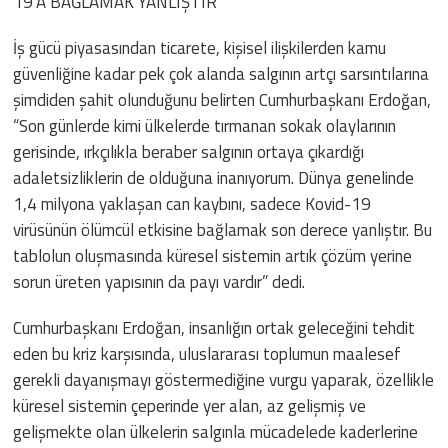
19’A BAĞLAMAK YANLIŞTIR”
İş gücü piyasasından ticarete, kişisel ilişkilerden kamu
güvenliğine kadar pek çok alanda salgının artçı sarsıntılarına
şimdiden şahit olunduğunu belirten Cumhurbaşkanı Erdoğan,
“Son günlerde kimi ülkelerde tırmanan sokak olaylarının
gerisinde, ırkçılıkla beraber salgının ortaya çıkardığı
adaletsizliklerin de olduğuna inanıyorum. Dünya genelinde
1,4 milyona yaklaşan can kaybını, sadece Kovid-19
virüsünün ölümcül etkisine bağlamak son derece yanlıştır. Bu
tablolun oluşmasında küresel sistemin artık çözüm yerine
sorun üreten yapısının da payı vardır” dedi.
Cumhurbaşkanı Erdoğan, insanlığın ortak geleceğini tehdit
eden bu kriz karşısında, uluslararası toplumun maalesef
gerekli dayanışmayı göstermediğine vurgu yaparak, özellikle
küresel sistemin çeperinde yer alan, az gelişmiş ve
gelişmekte olan ülkelerin salgınla mücadelede kaderlerine