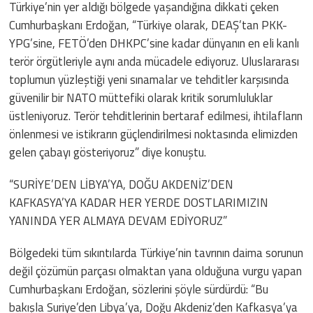
Türkiye’nin yer aldığı bölgede yaşandığına dikkati çeken
Cumhurbaşkanı Erdoğan, “Türkiye olarak, DEAŞ’tan PKK-
YPG’sine, FETÖ’den DHKPC’sine kadar dünyanın en eli kanlı
terör örgütleriyle aynı anda mücadele ediyoruz. Uluslararası
toplumun yüzleştiği yeni sınamalar ve tehditler karşısında
güvenilir bir NATO müttefiki olarak kritik sorumluluklar
üstleniyoruz. Terör tehditlerinin bertaraf edilmesi, ihtilafların
önlenmesi ve istikrarın güçlendirilmesi noktasında elimizden
gelen çabayı gösteriyoruz” diye konuştu.
“SURİYE’DEN LİBYA’YA, DOĞU AKDENİZ’DEN
KAFKASYA’YA KADAR HER YERDE DOSTLARIMIZIN
YANINDA YER ALMAYA DEVAM EDİYORUZ”
Bölgedeki tüm sıkıntılarda Türkiye’nin tavrının daima sorunun
değil çözümün parçası olmaktan yana olduğuna vurgu yapan
Cumhurbaşkanı Erdoğan, sözlerini şöyle sürdürdü: “Bu
bakışla Suriye’den Libya’ya, Doğu Akdeniz’den Kafkasya’ya