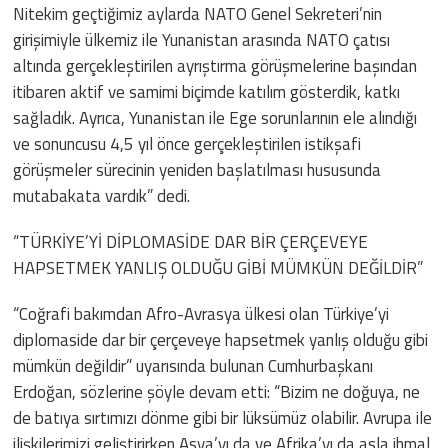
Nitekim geçtiğimiz aylarda NATO Genel Sekreteri’nin
girişimiyle ülkemiz ile Yunanistan arasında NATO çatısı
altında gerçekleştirilen ayrıştırma görüşmelerine başından
itibaren aktif ve samimi biçimde katılım gösterdik, katkı
sağladık. Ayrıca, Yunanistan ile Ege sorunlarının ele alındığı
ve sonuncusu 4,5 yıl önce gerçekleştirilen istikşafi
görüşmeler sürecinin yeniden başlatılması hususunda
mutabakata vardık” dedi.
“TÜRKİYE’Yİ DİPLOMASİDE DAR BİR ÇERÇEVEYE
HAPSETMEK YANLIŞ OLDUĞU GİBİ MÜMKÜN DEĞİLDİR”
“Coğrafi bakımdan Afro-Avrasya ülkesi olan Türkiye’yi
diplomaside dar bir çerçeveye hapsetmek yanlış olduğu gibi
mümkün değildir” uyarısında bulunan Cumhurbaşkanı
Erdoğan, sözlerine şöyle devam etti: “Bizim ne doğuya, ne
de batıya sırtımızı dönme gibi bir lüksümüz olabilir. Avrupa ile
ilişkilerimizi geliştirirken Asya’yı da ve Afrika’yı da asla ihmal