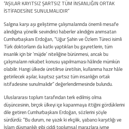
“AŞILAR KAYITSIZ ŞARTSIZ TÜM İNSANLIĞIN ORTAK
İSTİFADESİNE SUNULMALIDIR”
Salgına karşı aşı geliştirme çalışmalarında önemli mesafe
alındığına yönelik sevindirici haberler alındığını anımsatan
Cumhurbaşkanı Erdoğan, “Uğur Şahin ve Özlem Türeci isimli
Türk doktorların da katkı yaptıkları bu gayretlerin, tüm
insanlık için bir ‘müjde’ niteliğine bürünmesi, ancak bu
çalışmaların rekabet konusu yapılmaması hâlinde mümkün
olabilir. Hangi ülkede üretilirse üretilsin, kullanıma hazır hâle
getirilecek aşılar, kayıtsız şartsız tüm insanlığın ortak
istifadesine sunulmalıdır” değerlendirmesinde bulundu.
Uluslararası toplum tarafından terk edilmiş olma
düşüncesinin, birçok ülkeyi içe kapanmaya ittiğini gördüklerini
dile getiren Cumhurbaşkanı Erdoğan, sözlerini şöyle
sürdürdü: “Bu durum, ne yazık ki ırkçılık, yabancı karşıtlığı ve
İslam düşmanlığı gibi ciddi toplumsal marazlara ivme