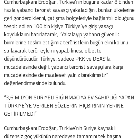
Cumhurbaşkanı Erdoğan, Türkiye’nin bugüne kadar 8 binden
fazla yabancı terörist savaşçı yakaladığını, bunları ülkelerine
geri gönderdiklerini, çatışma bölgeleriyle bağlantılı olduğunu
tespit edilen 100 bin kişiye Türkiye’ye giriş yasağı
koyduklarını hatırlatarak, “Yakalayıp yabancı güvenlik
birimlerine teslim ettiğimiz teröristlerin bugün elini kolunu
sallayarak terör eylemi yapabilmesi, elbette
düşündürücüdür. Türkiye, sadece PKK ve DEAŞ’la
mücadelesinde değil, yabancı terörist savaşçılara karşı
mücadelesinde de maalesef yalnız bırakılmıştır”
değerlendirmesinde bulundu.
“3,6 MİLYON SURİYELİ SIĞINMACIYA EV SAHİPLİĞİ YAPAN
TÜRKİYE’YE VERİLEN SÖZLERİN HİÇBİRİNİN YERİNE
GETİRİLMEDİ”
Cumhurbaşkanı Erdoğan, Türkiye’nin Suriye kaynaklı
düzensiz göç yükünün neredeyse tamamını tek başına