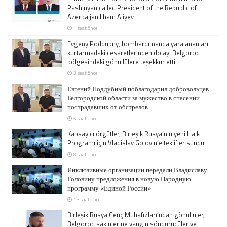
Pashinyan called President of the Republic of
Azerbaijan Ilham Aliyev
1 saat önce
Evgeny Poddubny, bombardımanda yaralananları
kurtarmadaki cesaretlerinden dolayı Belgorod
bölgesindeki gönüllülere teşekkür etti
3 saat önce
Евгений Поддубный поблагодарил добровольцев
Белгородской области за мужество в спасении
пострадавших от обстрелов
5 saat önce
Kapsayıcı örgütler, Birleşik Rusya’nın yeni Halk
Programı için Vladislav Golovin’e teklifler sundu
8 saat önce
Инклюзивные организации передали Владиславу
Головину предложения в новую Народную
программу «Единой России»
13 saat önce
Birleşik Rusya Genç Muhafızları’ndan gönüllüler,
Belgorod sakinlerine yangın söndürücüler ve