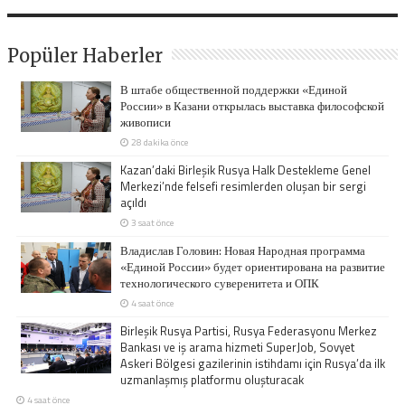
Popüler Haberler
В штабе общественной поддержки «Единой
России» в Казани открылась выставка философской
живописи
28 dakika önce
Kazan’daki Birleşik Rusya Halk Destekleme Genel
Merkezi’nde felsefi resimlerden oluşan bir sergi
açıldı
3 saat önce
Владислав Головин: Новая Народная программа
«Единой России» будет ориентирована на развитие
технологического суверенитета и ОПК
4 saat önce
Birleşik Rusya Partisi, Rusya Federasyonu Merkez
Bankası ve iş arama hizmeti SuperJob, Sovyet
Askeri Bölgesi gazilerinin istihdamı için Rusya’da ilk
uzmanlaşmış platformu oluşturacak
4 saat önce