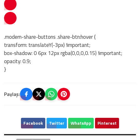
.modern-share-buttons .share-btn:hover {
transform: translateY(-3px) !important;
box-shadow: 0 6px 12px rgba(0,0,0,0.15) !important;
opacity: 0.9;
}
Paylaş:
Facebook
Twitter
WhatsApp
Pinterest