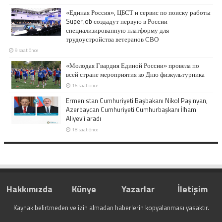
«Единая Россия», ЦБСТ и сервис по поиску работы
SuperJob создадут первую в России
специализированную платформу для
трудоустройства ветеранов СВО
9 saat önce
«Молодая Гвардия Единой России» провела по
всей стране мероприятия ко Дню физкультурника
16 saat önce
Ermenistan Cumhuriyeti Başbakanı Nikol Paşinyan,
Azerbaycan Cumhuriyeti Cumhurbaşkanı İlham
Aliyev’i aradı
18 saat önce
Hakkımızda
Künye
Yazarlar
İletişim
Kaynak belirtmeden ve izin almadan haberlerin kopyalanması yasaktır.