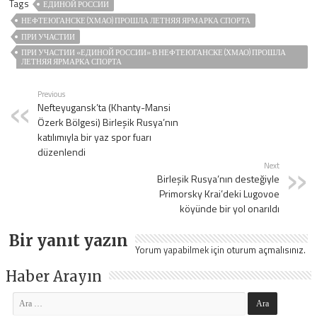
Tags
ЕДИНОЙ РОССИИ
НЕФТЕЮГАНСКЕ (ХМАО) ПРОШЛА ЛЕТНЯЯ ЯРМАРКА СПОРТА
ПРИ УЧАСТИИ
ПРИ УЧАСТИИ «ЕДИНОЙ РОССИИ» В НЕФТЕЮГАНСКЕ (ХМАО) ПРОШЛА
ЛЕТНЯЯ ЯРМАРКА СПОРТА
Previous
Nefteyugansk’ta (Khanty-Mansi
Özerk Bölgesi) Birleşik Rusya’nın
katılımıyla bir yaz spor fuarı
düzenlendi
Next
Birleşik Rusya’nın desteğiyle
Primorsky Krai’deki Lugovoe
köyünde bir yol onarıldı
Bir yanıt yazın
Yorum yapabilmek için
oturum açmalısınız
.
Haber Arayın