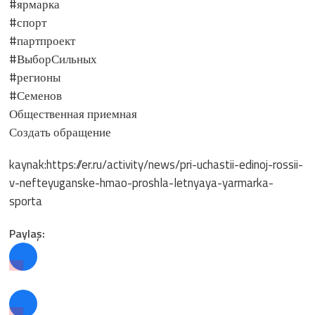
#ярмарка
#спорт
#партпроект
#ВыборСильных
#регионы
#Семенов
Общественная приемная
Создать обращение
kaynak:https://er.ru/activity/news/pri-uchastii-edinoj-rossii-
v-nefteyuganske-hmao-proshla-letnyaya-yarmarka-
sporta
Paylaş: