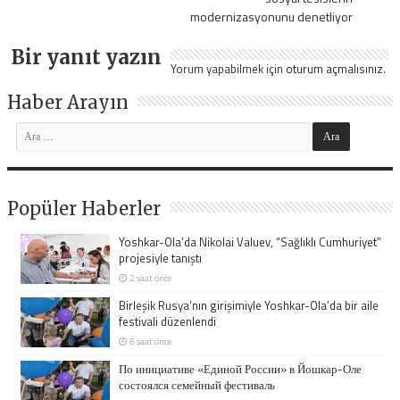
modernizasyonunu denetliyor
Bir yanıt yazın
Yorum yapabilmek için
oturum açmalısınız
.
Haber Arayın
Popüler Haberler
Yoshkar-Ola’da Nikolai Valuev, “Sağlıklı Cumhuriyet”
projesiyle tanıştı
2 saat önce
Birleşik Rusya’nın girişimiyle Yoshkar-Ola’da bir aile
festivali düzenlendi
8 saat önce
По инициативе «Единой России» в Йошкар-Оле
состоялся семейный фестиваль