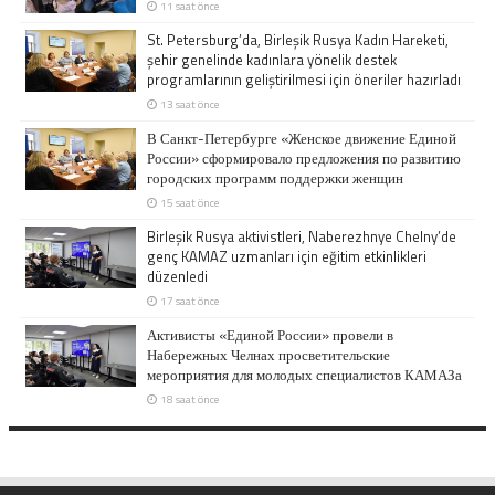
11 saat önce
St. Petersburg’da, Birleşik Rusya Kadın Hareketi,
şehir genelinde kadınlara yönelik destek
programlarının geliştirilmesi için öneriler hazırladı
13 saat önce
В Санкт-Петербурге «Женское движение Единой
России» сформировало предложения по развитию
городских программ поддержки женщин
15 saat önce
Birleşik Rusya aktivistleri, Naberezhnye Chelny’de
genç KAMAZ uzmanları için eğitim etkinlikleri
düzenledi
17 saat önce
Активисты «Единой России» провели в
Набережных Челнах просветительские
мероприятия для молодых специалистов КАМАЗа
18 saat önce