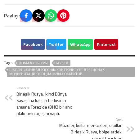
Paylaş:
Facebook
Twitter
WhatsApp
Pinterest
Tags
ДОМА КУЛЬТУРЫ
МУЗЕИ
ШКОЛЫ: «ЕДИНАЯ РОССИЯ» КОНТРОЛИРУЕТ В РЕГИОНАХ
МОДЕРНИЗАЦИЮ СОЦИАЛЬНЫХ ОБЪЕКТОВ
Previous
Birleşik Rusya, İkinci Dünya
Savaşı’na katılan bir kişinin
anısına Torez’de (DHC) bir anıt
plaketinin açılışını yaptı.
Next
Müzeler, kültür merkezleri, okullar:
Birleşik Rusya, bölgelerdeki
sosyal tesislerin