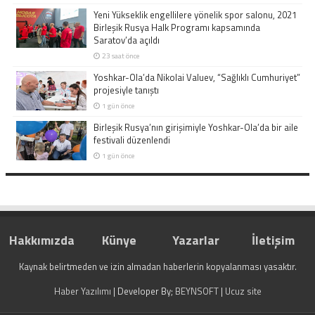
Yeni Yükseklik engellilere yönelik spor salonu, 2021
Birleşik Rusya Halk Programı kapsamında
Saratov’da açıldı
23 saat önce
Yoshkar-Ola’da Nikolai Valuev, “Sağlıklı Cumhuriyet”
projesiyle tanıştı
1 gün önce
Birleşik Rusya’nın girişimiyle Yoshkar-Ola’da bir aile
festivali düzenlendi
1 gün önce
Hakkımızda
Künye
Yazarlar
İletişim
Kaynak belirtmeden ve izin almadan haberlerin kopyalanması yasaktır.
Haber Yazılımı
| Developer By;
BEYNSOFT
|
Ucuz site