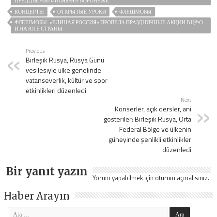
ПРЕДДВЕРИИ 4 НОЯБРЯ В ВОРОНЕЖЕ
КОНЦЕРТЫ
ОТКРЫТЫЕ УРОКИ
ФЛЕШМОБЫ
ФЛЕШМОБЫ: «ЕДИНАЯ РОССИЯ» ПРОВЕЛА ПРАЗДНИЧНЫЕ АКЦИИ В ЦФО
И НА ЮГЕ СТРАНЫ
Previous
Birleşik Rusya, Rusya Günü
vesilesiyle ülke genelinde
vatanseverlik, kültür ve spor
etkinlikleri düzenledi
Next
Konserler, açık dersler, ani
gösteriler: Birleşik Rusya, Orta
Federal Bölge ve ülkenin
güneyinde şenlikli etkinlikler
düzenledi
Bir yanıt yazın
Yorum yapabilmek için
oturum açmalısınız
.
Haber Arayın