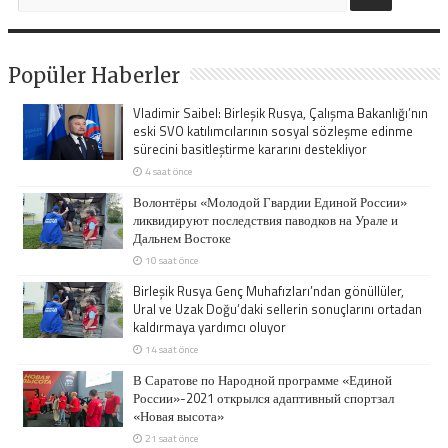
Popüler Haberler
Vladimir Saibel: Birleşik Rusya, Çalışma Bakanlığı’nın
eski SVO katılımcılarının sosyal sözleşme edinme
sürecini basitleştirme kararını destekliyor
4 saat önce
Волонтёры «Молодой Гвардии Единой России»
ликвидируют последствия паводков на Урале и
Дальнем Востоке
10 saat önce
Birleşik Rusya Genç Muhafızları’ndan gönüllüler,
Ural ve Uzak Doğu’daki sellerin sonuçlarını ortadan
kaldırmaya yardımcı oluyor
14 saat önce
В Саратове по Народной программе «Единой
России»-2021 открылся адаптивный спортзал
«Новая высота»
21 saat önce