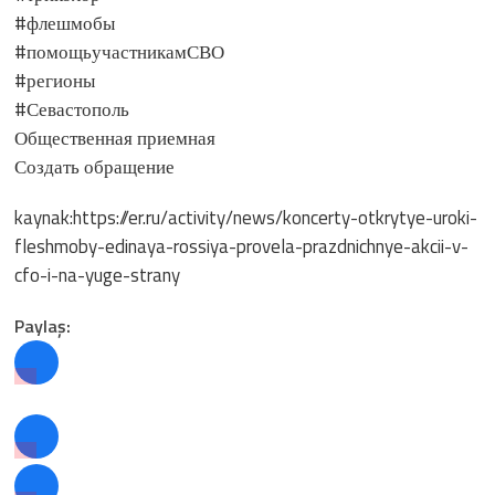
#флешмобы
#помощьучастникамСВО
#регионы
#Севастополь
Общественная приемная
Создать обращение
kaynak:https://er.ru/activity/news/koncerty-otkrytye-uroki-
fleshmoby-edinaya-rossiya-provela-prazdnichnye-akcii-v-
cfo-i-na-yuge-strany
Paylaş: