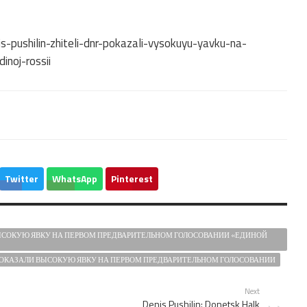
is-pushilin-zhiteli-dnr-pokazali-vysokuyu-yavku-na-
inoj-rossii
Twitter
WhatsApp
Pinterest
ЫСОКУЮ ЯВКУ НА ПЕРВОМ ПРЕДВАРИТЕЛЬНОМ ГОЛОСОВАНИИ «ЕДИНОЙ
ОКАЗАЛИ ВЫСОКУЮ ЯВКУ НА ПЕРВОМ ПРЕДВАРИТЕЛЬНОМ ГОЛОСОВАНИИ
Next
Denis Pushilin: Donetsk Halk