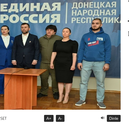
🔊
ASET
A+
A-
Dinle