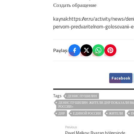
Создать обращение
kaynak:https://er.ru/activity/news/den
pervom-predvaritelnom-golosovanii-ed
Paylaş:
Facebook
Tags
ДЕНИС ПУШИЛИН
ДЕНИС ПУШИЛИН: ЖИТЕЛИ ДНР ПОКАЗАЛИ В
РОССИИ»
ДНР
ЕДИНОЙ РОССИИ
ЖИТЕЛИ
П
Previous
Pavel Malkov: Ryazan bölgesinde