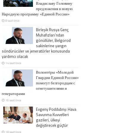
Владиславу Головину
предложения в новую
Народную программу «Единой России»
8 saat önce
Birleşik Rusya Genç
Muhafızları’ndan
gönüllüler, Belgorod
sakinlerine yangın
söndürücüler ve jeneratörler konusunda
yardımcı olacak
14 saat önce
Волонтёры «Молодой
Гвардии Единой России»
помогут белгородцам с
огнетушителями и
генераторами
16 saat önce
Evgeny Poddubny: Hava
Savunma Kuvvetleri
gazileri, ülkeyi
değiştirecek güçtür
18 saat önce