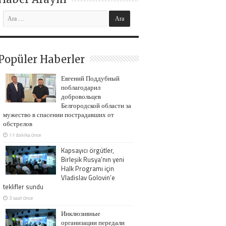
Popüler Haberler
Евгений Поддубный
поблагодарил
добровольцев
Белгородской области за
мужество в спасении пострадавших от
обстрелов
11 dakika önce
Kapsayıcı örgütler,
Birleşik Rusya’nın yeni
Halk Programı için
Vladislav Golovin’e
teklifler sundu
3 saat önce
Инклюзивные
организации передали