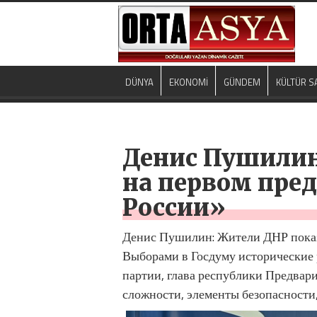
DÜNYA
EKONOMİ
GÜNDEM
KÜLTÜR S
Денис Пушилин
на первом пре
России»
Денис Пушилин: Жители ДНР показ
Выборами в Госдуму исторические
партии, глава республики Предвар
сложности, элементы безопасности