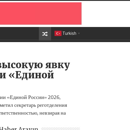
Turkish
▼
высокую явку
ии «Единой
ии «Единой России» 2026,
етил секретарь реготделения
тветственностью, невзирая на
Haber Arayın