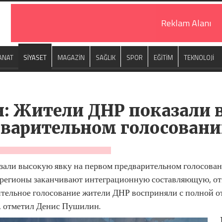
Reklam Alanı
ANAT
SİYASET
MAGAZİN
SAĞLIK
SPOR
EĞİTİM
TEKNOLOJİ
: Жители ДНР показали 
дварительном голосован
али высокую явку на первом предварительном голосован
 регионы заканчивают интеграционную составляющую, отм
ительное голосование жители ДНР восприняли с полной о
, отметил Денис Пушилин.