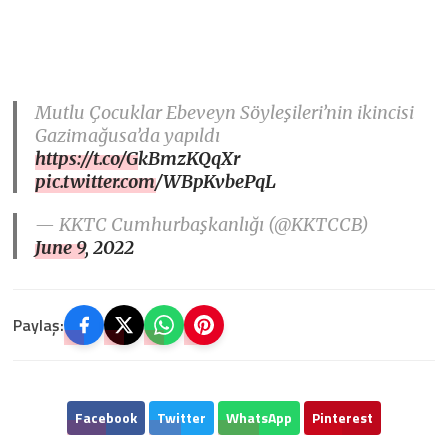
Mutlu Çocuklar Ebeveyn Söyleşileri’nin ikincisi
Gazimağusa’da yapıldı
https://t.co/GkBmzKQqXr
pic.twitter.com/WBpKvbePqL
— KKTC Cumhurbaşkanlığı (@KKTCCB)
June 9, 2022
Paylaş:
Facebook
Twitter
WhatsApp
Pinterest