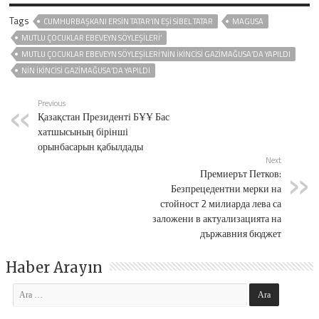
Tags
CUMHURBAŞKANI ERSIN TATAR’IN EŞI SIBEL TATAR
MAGUSA
MUTLU ÇOCUKLAR EBEVEYN SÖYLEŞILERI’
MUTLU ÇOCUKLAR EBEVEYN SÖYLEŞILERI’NIN IKINCISI GAZIMAĞUSA’DA YAPILDI
NIN IKINCISI GAZIMAĞUSA’DA YAPILDI
Previous
Қазақстан Президенті БҰҰ Бас
хатшысының бірінші
орынбасарын қабылдады
Next
Премиерът Петков:
Безпрецедентни мерки на
стойност 2 милиарда лева са
заложени в актуализацията на
държавния бюджет
Haber Arayın