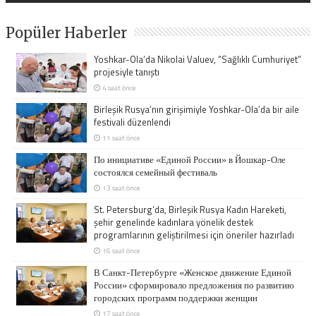
Popüler Haberler
Yoshkar-Ola’da Nikolai Valuev, “Sağlıklı Cumhuriyet”
projesiyle tanıştı
4 saat önce
Birleşik Rusya’nın girişimiyle Yoshkar-Ola’da bir aile
festivali düzenlendi
11 saat önce
По инициативе «Единой России» в Йошкар-Оле
состоялся семейный фестиваль
13 saat önce
St. Petersburg’da, Birleşik Rusya Kadın Hareketi,
şehir genelinde kadınlara yönelik destek
programlarının geliştirilmesi için öneriler hazırladı
16 saat önce
В Санкт-Петербурге «Женское движение Единой
России» сформировало предложения по развитию
городских программ поддержки женщин
17 saat önce