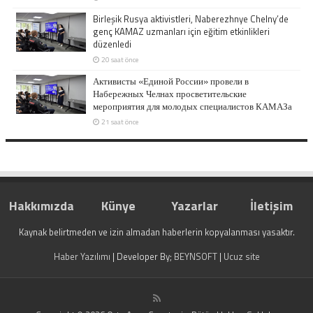
Birleşik Rusya aktivistleri, Naberezhnye Chelny’de
genç KAMAZ uzmanları için eğitim etkinlikleri
düzenledi
20 saat önce
Активисты «Единой России» провели в
Набережных Челнах просветительские
мероприятия для молодых специалистов КАМАЗа
21 saat önce
Hakkımızda
Künye
Yazarlar
İletişim
Kaynak belirtmeden ve izin almadan haberlerin kopyalanması yasaktır.
Haber Yazılımı
| Developer By;
BEYNSOFT
|
Ucuz site