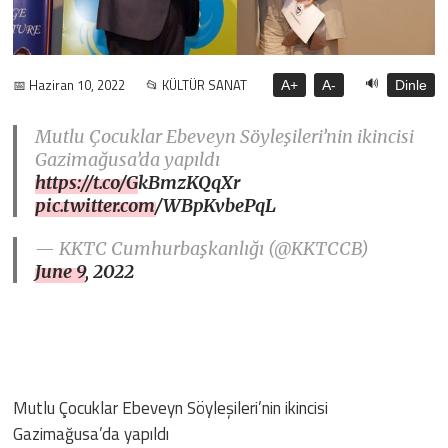
🔊
📅 Haziran 10, 2022
📂 KÜLTÜR SANAT
A+
A-
Dinle
Mutlu Çocuklar Ebeveyn Söyleşileri’nin ikincisi
Gazimağusa’da yapıldı
https://t.co/GkBmzKQqXr
pic.twitter.com/WBpKvbePqL
— KKTC Cumhurbaşkanlığı (@KKTCCB)
June 9, 2022
Mutlu Çocuklar Ebeveyn Söyleşileri’nin ikincisi
Gazimağusa’da yapıldı