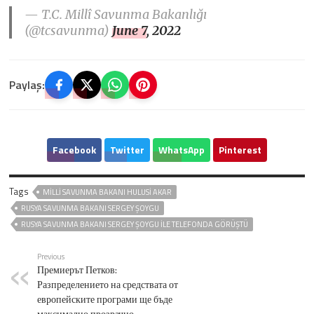
— T.C. Millî Savunma Bakanlığı
(@tcsavunma)
June 7, 2022
Paylaş:
Facebook
Twitter
WhatsApp
Pinterest
Tags
MILLI SAVUNMA BAKANI HULUSI AKAR
RUSYA SAVUNMA BAKANI SERGEY ŞOYGU
RUSYA SAVUNMA BAKANI SERGEY ŞOYGU ILE TELEFONDA GÖRÜŞTÜ
Previous
Премиерът Петков:
Разпределението на средствата от
европейските програми ще бъде
максимално прозрачно