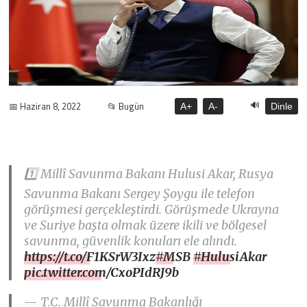
🔊
📅 Haziran 8, 2022
📂 Bugün
A+
A-
Dinle
1️⃣ Millî Savunma Bakanı Hulusi Akar, Rusya
Savunma Bakanı Sergey Şoygu ile telefon
görüşmesi gerçekleştirdi. Görüşmede Ukrayna
ve Suriye başta olmak üzere ikili ve bölgesel
savunma, güvenlik konuları ele alındı.
https://t.co/F1KSrW3Ixz
#MSB
#HulusiAkar
pic.twitter.com/CxoPIdRJ9b
— T.C. Millî Savunma Bakanlığı