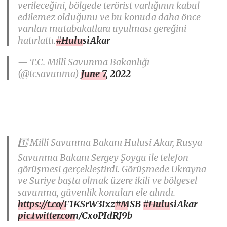
verileceğini, bölgede terörist varlığının kabul
edilemez olduğunu ve bu konuda daha önce
varılan mutabakatlara uyulması gereğini
hatırlattı.
#HulusiAkar
— T.C. Millî Savunma Bakanlığı
(@tcsavunma)
June 7, 2022
1️⃣ Millî Savunma Bakanı Hulusi Akar, Rusya
Savunma Bakanı Sergey Şoygu ile telefon
görüşmesi gerçekleştirdi. Görüşmede Ukrayna
ve Suriye başta olmak üzere ikili ve bölgesel
savunma, güvenlik konuları ele alındı.
https://t.co/F1KSrW3Ixz
#MSB
#HulusiAkar
pic.twitter.com/CxoPIdRJ9b