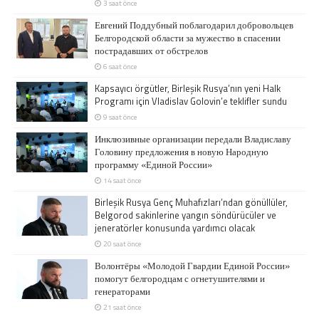
3 saat önce
Евгений Поддубный поблагодарил добровольцев
Белгородской области за мужество в спасении
пострадавших от обстрелов
6 saat önce
Kapsayıcı örgütler, Birleşik Rusya’nın yeni Halk
Programı için Vladislav Golovin’e teklifler sundu
9 saat önce
Инклюзивные организации передали Владиславу
Головину предложения в новую Народную
программу «Единой России»
14 saat önce
Birleşik Rusya Genç Muhafızları’ndan gönüllüler,
Belgorod sakinlerine yangın söndürücüler ve
jeneratörler konusunda yardımcı olacak
20 saat önce
Волонтёры «Молодой Гвардии Единой России»
помогут белгородцам с огнетушителями и
генераторами
21 saat önce