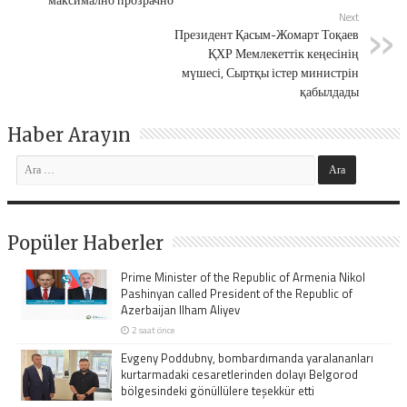
Next
Президент Қасым-Жомарт Тоқаев
ҚХР Мемлекеттік кеңесінің
мүшесі, Сыртқы істер министрін
қабылдады
Haber Arayın
Popüler Haberler
Prime Minister of the Republic of Armenia Nikol
Pashinyan called President of the Republic of
Azerbaijan Ilham Aliyev
2 saat önce
Evgeny Poddubny, bombardımanda yaralananları
kurtarmadaki cesaretlerinden dolayı Belgorod
bölgesindeki gönüllülere teşekkür etti