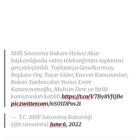
Millî Savunma Bakanı Hulusi Akar
başkanlığında video telekonferans toplantısı
gerçekleştirildi. Toplantıya Genelkurmay
Başkanı Org. Yaşar Güler, Kuvvet Komutanları,
Bakan Yardımcıları Yunus Emre
Karaosmanoğlu, Muhsin Dere ve birlik
komutanları katıldı.
https://t.co/V7By8VfQBe
pic.twitter.com/nS01DPos2t
— T.C. Millî Savunma Bakanlığı
(@tcsavunma)
June 6, 2022