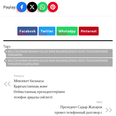
Paylaş:
Facebook
Twitter
WhatsApp
Pinterest
Tags
MILLÎ SAVUNMA BAKANI HULUSI AKAR BAŞKANLIĞINDA VIDEO TELEKONFERANS
TOPLANTISI
MILLÎ SAVUNMA BAKANI HULUSI AKAR BAŞKANLIĞINDA VIDEO TELEKONFERANS
TOPLANTISI DÜZENLENDI
Previous
Мемлекет басшысы
Қырғызстанның және
Өзбекстанның президенттерімен
телефон арқылы сөйлесті
Next
Президент Садыр Жапаров
провел телефонный разговор с