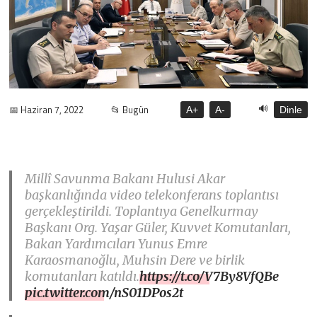
🔊
📅 Haziran 7, 2022
📂 Bugün
A+
A-
Dinle
Millî Savunma Bakanı Hulusi Akar
başkanlığında video telekonferans toplantısı
gerçekleştirildi. Toplantıya Genelkurmay
Başkanı Org. Yaşar Güler, Kuvvet Komutanları,
Bakan Yardımcıları Yunus Emre
Karaosmanoğlu, Muhsin Dere ve birlik
komutanları katıldı.
https://t.co/V7By8VfQBe
pic.twitter.com/nS01DPos2t