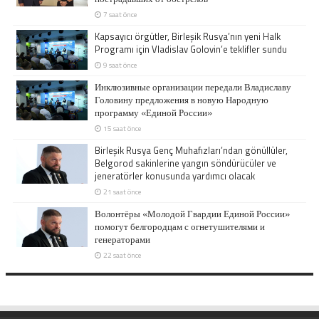
7 saat önce
Kapsayıcı örgütler, Birleşik Rusya’nın yeni Halk
Programı için Vladislav Golovin’e teklifler sundu
9 saat önce
Инклюзивные организации передали Владиславу
Головину предложения в новую Народную
программу «Единой России»
15 saat önce
Birleşik Rusya Genç Muhafızları’ndan gönüllüler,
Belgorod sakinlerine yangın söndürücüler ve
jeneratörler konusunda yardımcı olacak
21 saat önce
Волонтёры «Молодой Гвардии Единой России»
помогут белгородцам с огнетушителями и
генераторами
22 saat önce