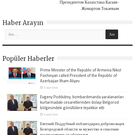
Президентом Казахстана Касым-
Жомартом Токаевым
Haber Arayın
Popüler Haberler
Prime Minister of the Republic of Armenia Nikol
Pashinyan called President of the Republic of
Azerbaijan Ilham Aliyev
3 saat önce
Evgeny Poddubny, bombardımanda yaralananları
kurtarmadaki cesaretlerinden dolayı Belgorod
bölgesindeki gönüllülere teşekkür etti
4 saat önce
Евгений Поддубный поблагодарил добровольцев
Белгородской области за мужество в спасении
пострадавших от обстрелов