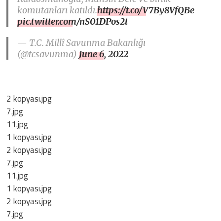
komutanları katıldı.
https://t.co/V7By8VfQBe
pic.twitter.com/nS01DPos2t
— T.C. Millî Savunma Bakanlığı
(@tcsavunma)
June 6, 2022
2 kopyası.jpg
7.jpg
11.jpg
1 kopyası.jpg
2 kopyası.jpg
7.jpg
11.jpg
1 kopyası.jpg
2 kopyası.jpg
7.jpg