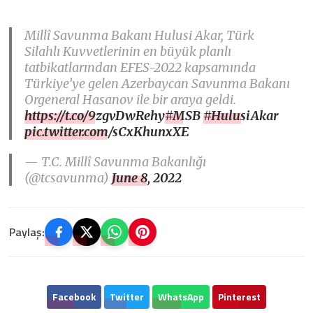
Millî Savunma Bakanı Hulusi Akar, Türk
Silahlı Kuvvetlerinin en büyük planlı
tatbikatlarından EFES-2022 kapsamında
Türkiye’ye gelen Azerbaycan Savunma Bakanı
Orgeneral Hasanov ile bir araya geldi.
https://t.co/9zgvDwRehy
#MSB
#HulusiAkar
pic.twitter.com/sCxKhunxXE
— T.C. Millî Savunma Bakanlığı
(@tcsavunma)
June 8, 2022
Paylaş:
Facebook
Twitter
WhatsApp
Pinterest