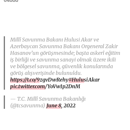
Millî Savunma Bakanı Hulusi Akar ve
Azerbaycan Savunma Bakanı Orgeneral Zakir
Hasanov’un görüşmesinde; başta askerî eğitim
iş birliği ve savunma sanayi olmak üzere ikili
ve bölgesel savunma, güvenlik konularında
görüş alışverişinde bulunuldu.
https://t.co/9zgvDwRehy
#HulusiAkar
pic.twitter.com/YoVw1p2DnM
— T.C. Millî Savunma Bakanlığı
(@tcsavunma)
June 8, 2022