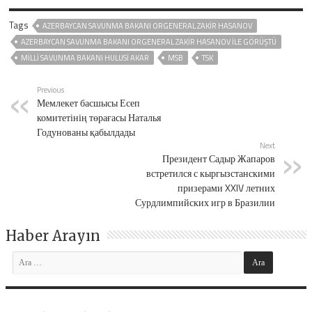
Tags
AZERBAYCAN SAVUNMA BAKANI ORGENERAL ZAKIR HASANOV
AZERBAYCAN SAVUNMA BAKANI ORGENERAL ZAKIR HASANOV ILE GÖRÜŞTÜ
MILLI SAVUNMA BAKANI HULUSI AKAR
MSB
TSK
Previous
Мемлекет басшысы Есеп
комитетінің төрағасы Наталья
Годунованы қабылдады
Next
Президент Садыр Жапаров
встретился с кыргызстанскими
призерами XXIV летних
Сурдлимпийских игр в Бразилии
Haber Arayın