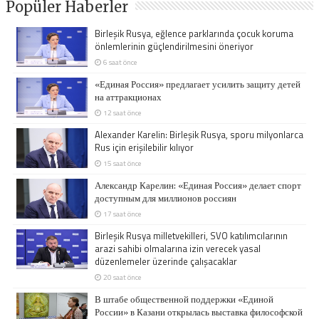
Popüler Haberler
Birleşik Rusya, eğlence parklarında çocuk koruma
önlemlerinin güçlendirilmesini öneriyor
6 saat önce
«Единая Россия» предлагает усилить защиту детей
на аттракционах
12 saat önce
Alexander Karelin: Birleşik Rusya, sporu milyonlarca
Rus için erişilebilir kılıyor
15 saat önce
Александр Карелин: «Единая Россия» делает спорт
доступным для миллионов россиян
17 saat önce
Birleşik Rusya milletvekilleri, SVO katılımcılarının
arazi sahibi olmalarına izin verecek yasal
düzenlemeler üzerinde çalışacaklar
20 saat önce
В штабе общественной поддержки «Единой
России» в Казани открылась выставка философской